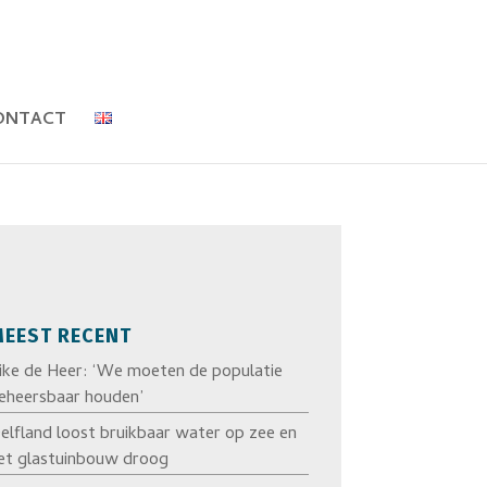
ONTACT
EEST RECENT
ike de Heer: ‘We moeten de populatie
eheersbaar houden’
elfland loost bruikbaar water op zee en
et glastuinbouw droog