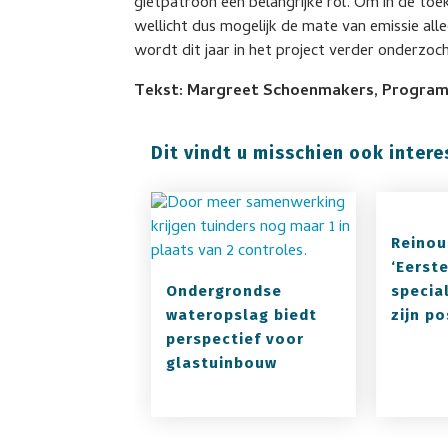
gietpatroon een belangrijke rol. Om in de toe
wellicht dus mogelijk de mate van emissie al
wordt dit jaar in het project verder onderzo
Tekst: Margreet Schoenmakers, Progra
Dit vindt u misschien ook intere
Reinou
‘Eerst
Ondergrondse
specia
wateropslag biedt
zijn po
perspectief voor
glastuinbouw