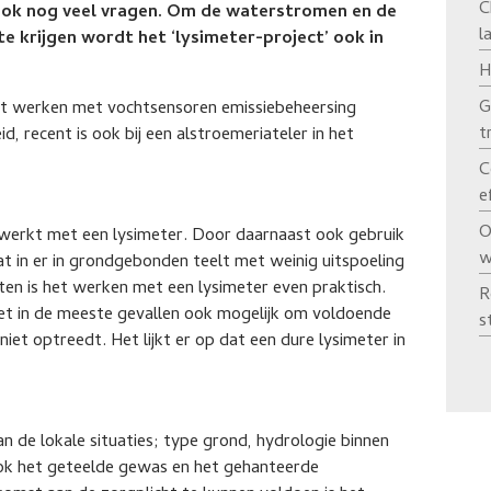
C
 ook nog veel vragen. Om de waterstromen en de
l
 te krijgen wordt het ‘lysimeter-project’ ook in
H
G
et werken met vochtsensoren emissiebeheersing
t
id, recent is ook bij een alstroemeriateler in het
C
e
O
gewerkt met een lysimeter. Door daarnaast ook gebruik
w
 in er in grondgebonden teelt met weinig uitspoeling
ten is het werken met een lysimeter even praktisch.
R
het in de meeste gevallen ook mogelijk om voldoende
s
 niet optreedt. Het lijkt er op dat een dure lysimeter in
an de lokale situaties; type grond, hydrologie binnen
ook het geteelde gewas en het gehanteerde