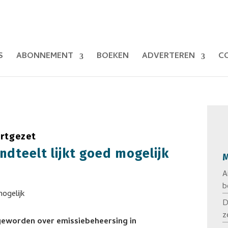
S
ABONNEMENT
BOEKEN
ADVERTEREN
C
ortgezet
ndteelt lijkt goed mogelijk
M
A
b
D
z
k geworden over emissiebeheersing in