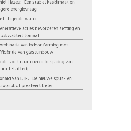
hiel Hazeu: ‘Een stabiel kasklimaat en
agere energievraag’
et stijgende water
eneratieve acties bevorderen zetting en
roskwaliteit tomaat
ombinatie van indoor farming met
fficiëntie van glastuinbouw
nderzoek naar energiebesparing van
armtebatterij
onald van Dijk: ‘De nieuwe spuit- en
trooirobot presteert beter’