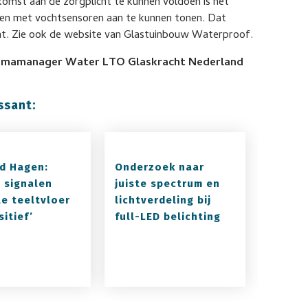
komst aan de zorgplicht te kunnen voldoen is het
leen met vochtsensoren aan te kunnen tonen. Dat
cht. Zie ook de website van Glastuinbouw Waterproof.
mmamanager Water LTO Glaskracht Nederland
ssant:
d Hagen:
Onderzoek naar
e signalen
juiste spectrum en
le teeltvloer
lichtverdeling bij
sitief’
full-LED belichting