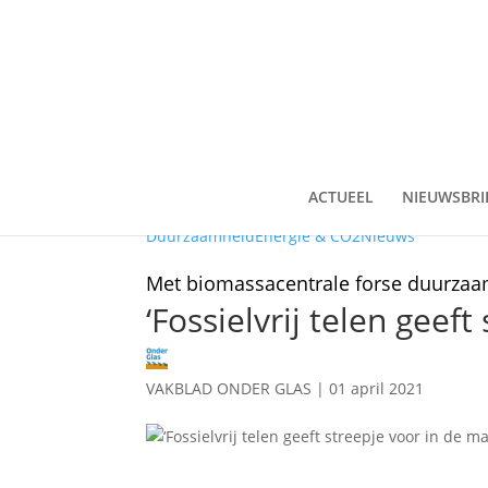
ACTUEEL
NIEUWSBRI
Duurzaamheid
Energie & CO2
Nieuws
Met biomassacentrale forse duurza
‘Fossielvrij telen geef
VAKBLAD ONDER GLAS
|
01 april 2021