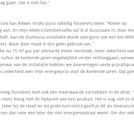
 gaan. Dat is niet fair.”
 kan Rikken straks bijna volledig fossielvrij telen. “Alleen op
an. En mijn elektriciteitsbehoefte vul ik al duurzaam in, door mi
haft. Aan de biomassa-installatie wordt overigens ook een bio-WK
rt. Maar daar maak ik dus geen gebruik van.”
die nu 15 m³ gas per vierkante meter verstookt, meer zekerheid ove
gas zullen de komende jaren ongetwijfeld verder omhooggaan, vanw
genaar van de installatie hebben we daarentegen vaste prijsafspr
 zekerheid over mijn energieprijs voor de komende jaren. Dat geef
enoeg fossielvrij teelt ook een meerwaarde zal hebben in de afzet. 
eds meer bezig met de footprint van een product. Het is nog niet zo d
zeker bij de retail en bij grote tuincentra geeft je dit als leveranci
iezen dan voor een teler die niet energieneutraal werkt. Om die red