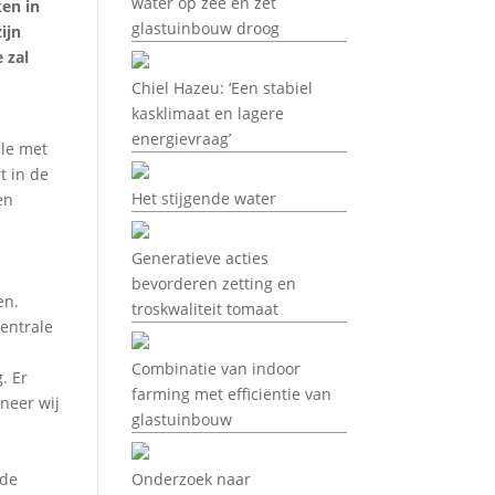
water op zee en zet
en in
glastuinbouw droog
ijn
 zal
Chiel Hazeu: ‘Een stabiel
kasklimaat en lagere
energievraag’
ale met
t in de
Het stijgende water
en
Generatieve acties
bevorderen zetting en
en.
troskwaliteit tomaat
entrale
Combinatie van indoor
. Er
farming met efficiëntie van
neer wij
glastuinbouw
 de
Onderzoek naar