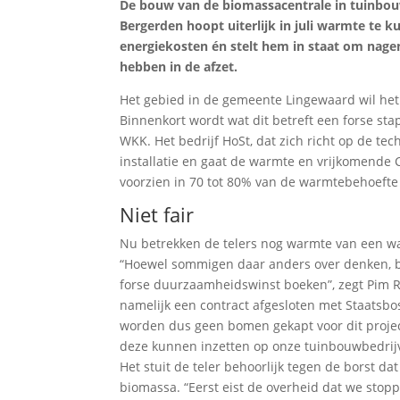
De bouw van de biomassacentrale in tuinbou
Bergerden hoopt uiterlijk in juli warmte te k
energiekosten én stelt hem in staat om nagen
hebben in de afzet.
Het gebied in de gemeente Lingewaard wil het
Binnenkort wordt wat dit betreft een forse s
WKK. Het bedrijf HoSt, dat zich richt op de te
installatie en gaat de warmte en vrijkomende
voorzien in 70 tot 80% van de warmtebehoefte
Niet fair
Nu betrekken de telers nog warmte van een wa
“Hoewel sommigen daar anders over denken, 
forse duurzaamheidswinst boeken”, zegt Pim Rik
namelijk een contract afgesloten met Staatsbo
worden dus geen bomen gekapt voor dit projec
deze kunnen inzetten op onze tuinbouwbedrij
Het stuit de teler behoorlijk tegen de borst d
biomassa. “Eerst eist de overheid dat we stop