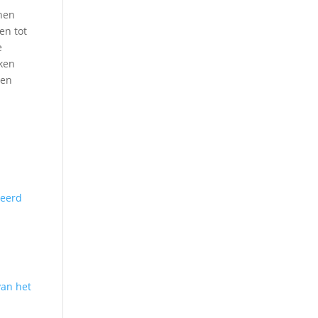
nnen
en tot
e
eken
pen