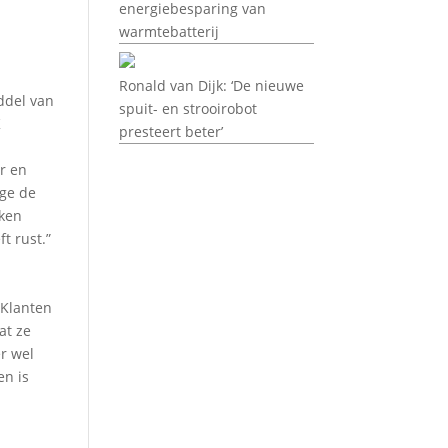
energiebesparing van
warmtebatterij
Ronald van Dijk: ‘De nieuwe
ddel van
spuit- en strooirobot
K
presteert beter’
r en
ege de
aken
t rust.”
“Klanten
at ze
er wel
en is