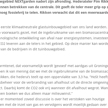
wgebied NEXTgarden nadert zijn afronding. Hederateler Pim Rikk
unnen betrekken van de centrale. Dit geeft de teler meer grip op z
oeg fossielvrij te telen. Rikken verwacht dat dit een meerwaarde
 eerste klimaatneutrale glastuinbouwgebied van ons land worden.
tap voorwaarts gezet, met de ingebruikname van een biomassacentr
chnologische ontwikkeling van afval naar energiesystemen, investeer
 CO2 leveren aan de telers in het gebied. Op deze manier kan word
 van de bedrijven in dit tuinbouwgebied.
rmtenet, dat voornamelijk wordt ‘gevoed’ met aardgas uit Groning
ben ik van mening dat we met de ingebruikname van de biomassac
ken, die hedera’s teelt op een oppervlakte van 3,3 ha. “HoSt heeft
sbeheer voor de verbranding van afvalhout uit de directe omgeving
t. Daarbij komt de CO2 ook vrij wanneer dit afvalhout wegrot. Wan
ven boeken we dus alleen maar milieuwinst.”
at er momenteel zoveel discussie is over het verstoken van houtige
pen met de inzet van gas en vervolgens wordt moeilijk gedaan over