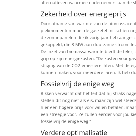
alternatieven waarmee ondernemers aan de slag
Zekerheid over energieprijs
Door afname van warmte van de biomassacentrale
piekmomenten moet de gasketel misschien nog a
de zonnepanelen die ik vorig jaar heb aangesc
gekoppeld, die 3 MW aan duurzame stroom leve
De inzet van biomassa-warmte biedt de teler, 
grip op zijn energiekosten. “De kosten voor 
stijging van de CO2-emissierechten. Met de ei
kunnen maken, voor meerdere jaren. Ik heb dus
Fossielvrij de enige weg
Rikken verwacht dat het feit dat hij straks nag
stellen dit nog niet als eis, maar zijn wel ste
hier een hogere prijs voor willen betalen, maar 
een streepje voor. Ze zullen eerder voor jou k
fossielvrij de enige weg.”
Verdere optimalisatie