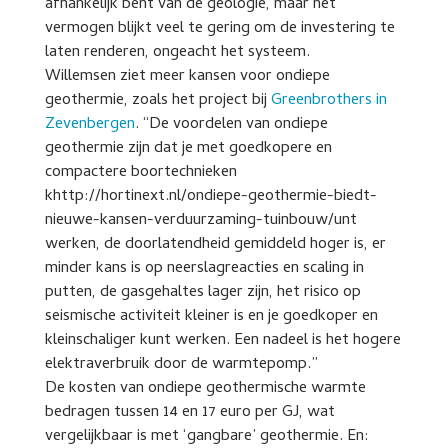
afhankelijk bent van de geologie, maar het
vermogen blijkt veel te gering om de investering te
laten renderen, ongeacht het systeem.
Willemsen ziet meer kansen voor ondiepe
geothermie, zoals het project bij
Greenbrothers in
Zevenbergen
. “De voordelen van ondiepe
geothermie zijn dat je met goedkopere en
compactere boortechnieken
khttp://hortinext.nl/ondiepe-geothermie-biedt-
nieuwe-kansen-verduurzaming-tuinbouw/unt
werken, de doorlatendheid gemiddeld hoger is, er
minder kans is op neerslagreacties en scaling in
putten, de gasgehaltes lager zijn, het risico op
seismische activiteit kleiner is en je goedkoper en
kleinschaliger kunt werken. Een nadeel is het hogere
elektraverbruik door de warmtepomp.”
De kosten van ondiepe geothermische warmte
bedragen tussen 14 en 17 euro per GJ, wat
vergelijkbaar is met ‘gangbare’ geothermie. En: