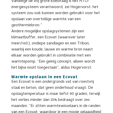
Vanwege de vrij grote koelvraag is het HTO-
energiesysteem verantwoord, zei Hogervorst. het
systeem zou ook kunnen worden gebruikt voor het
opslaan van overtollige warmte van een
geothermiebron.”
Andere mogelijke opslagsystemen zijn een
klimaatbuffer, een Ecovat (waarover later
meer/red.), ondiepe zandlagen en een Tribon,
waarbij een koude, lauwe en warme bron naast
elkaar worden gebruikt in combinatie met een
warmtepomp. “Een geinig concept, alleen wordt
het bijna nooit toegestaan”, aldus Hogervorst.
Warmte opslaan in een Ecovat
Een Ecovat is een ondergronds vat van roestvrij
staal en beton, dat geen onderhoud vraagt. De
opslagtemperatuur is maar liefst 90 graden, terwijl
het verlies minder dan 10% bedraagt over zes
maanden. “Er zitten warmtewisselaars in de randen
van een Ecovat, waardoor je een mooie gelaagdheid