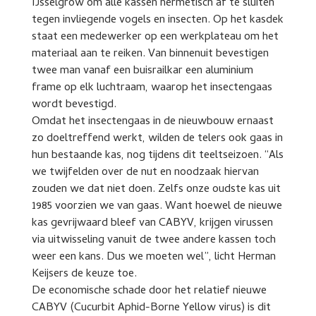
IJsselgrow om alle kassen hermetisch af te sluiten
tegen invliegende vogels en insecten. Op het kasdek
staat een medewerker op een werkplateau om het
materiaal aan te reiken. Van binnenuit bevestigen
twee man vanaf een buisrailkar een aluminium
frame op elk luchtraam, waarop het insectengaas
wordt bevestigd.
Omdat het insectengaas in de nieuwbouw ernaast
zo doeltreffend werkt, wilden de telers ook gaas in
hun bestaande kas, nog tijdens dit teeltseizoen. “Als
we twijfelden over de nut en noodzaak hiervan
zouden we dat niet doen. Zelfs onze oudste kas uit
1985 voorzien we van gaas. Want hoewel de nieuwe
kas gevrijwaard bleef van CABYV, krijgen virussen
via uitwisseling vanuit de twee andere kassen toch
weer een kans. Dus we moeten wel”, licht Herman
Keijsers de keuze toe.
De economische schade door het relatief nieuwe
CABYV (Cucurbit Aphid-Borne Yellow virus) is dit