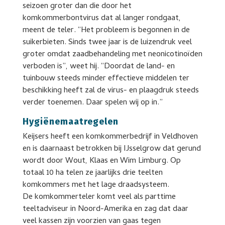
seizoen groter dan die door het
komkommerbontvirus dat al langer rondgaat,
meent de teler. “Het probleem is begonnen in de
suikerbieten. Sinds twee jaar is de luizendruk veel
groter omdat zaadbehandeling met neonicotinoïden
verboden is”, weet hij. “Doordat de land- en
tuinbouw steeds minder effectieve middelen ter
beschikking heeft zal de virus- en plaagdruk steeds
verder toenemen. Daar spelen wij op in.”
Hygiënemaatregelen
Keijsers heeft een komkommerbedrijf in Veldhoven
en is daarnaast betrokken bij IJsselgrow dat gerund
wordt door Wout, Klaas en Wim Limburg. Op
totaal 10 ha telen ze jaarlijks drie teelten
komkommers met het lage draadsysteem.
De komkommerteler komt veel als parttime
teeltadviseur in Noord-Amerika en zag dat daar
veel kassen zijn voorzien van gaas tegen