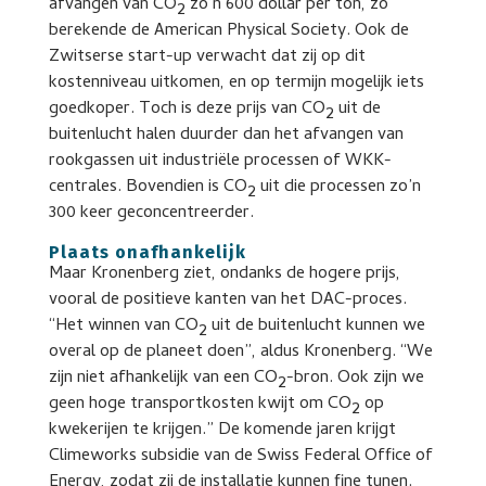
afvangen van CO
zo’n 600 dollar per ton, zo
2
berekende de American Physical Society. Ook de
Zwitserse start-up verwacht dat zij op dit
kostenniveau uitkomen, en op termijn mogelijk iets
goedkoper. Toch is deze prijs van CO
uit de
2
buitenlucht halen duurder dan het afvangen van
rookgassen uit industriële processen of WKK-
centrales. Bovendien is CO
uit die processen zo’n
2
300 keer geconcentreerder.
Plaats onafhankelijk
Maar Kronenberg ziet, ondanks de hogere prijs,
vooral de positieve kanten van het DAC-proces.
“Het winnen van CO
uit de buitenlucht kunnen we
2
overal op de planeet doen”, aldus Kronenberg. “We
zijn niet afhankelijk van een CO
-bron. Ook zijn we
2
geen hoge transportkosten kwijt om CO
op
2
kwekerijen te krijgen.” De komende jaren krijgt
Climeworks subsidie van de Swiss Federal Office of
Energy, zodat zij de installatie kunnen fine tunen.