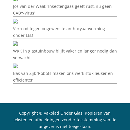
Jos van der Waal: ‘Insectengaas geeft rust, nu geen
CABY-virus’
Verrood tegen ongewenste anthocyaanvorming
onder LED
WKK in glastuinbouw blijft vaker en langer nodig dan
verwacht
Bas van Zijl: ‘Robots maken ons werk stuk leuker en
efficiënter’
Copyright © Vakblad Onder Glas. Kopiëren van
teksten en afbeeldingen zonder toestemming van de
uitgever is niet toegestaan.