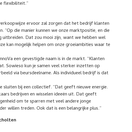
lexibiliteit.”
erkoopwijze ervoor zal zorgen dat het bedrijf klanten
en. “Op die manier kunnen we onze marktpositie, en die
og uitbreiden. Dat zou mooi zijn, want we hebben wel
euze kan mogelijk helpen om onze groeiambities waar te
noVa een gevestigde naam is in de markt. “Klanten
at. Sowieso kun je samen veel sterker inzetten op
beeld via beursdeelname. Als individueel bedrijf is dat
 sluiten bij een collectief. “Dat geeft nieuwe energie.
ars bedrijven en wisselen ideeën uit. Dat geeft
legenheid om te sparren met veel andere jonge
er willen treden. Ook dat is een belangrijke plus.”
scholten