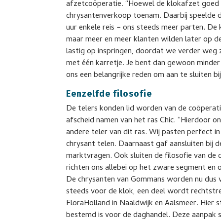
afzetcoöperatie. “Hoewel de klokafzet goed u
chrysantenverkoop toenam. Daarbij speelde de
uur enkele reis − ons steeds meer parten. D
maar meer en meer klanten wilden later op de 
lastig op inspringen, doordat we verder weg 
met één karretje. Je bent dan gewoon minder f
ons een belangrijke reden om aan te sluiten b
Eenzelfde filosofie
De telers konden lid worden van de coöperati
afscheid namen van het ras Chic. “Hierdoor o
andere teler van dit ras. Wij pasten perfect in 
chrysant telen. Daarnaast gaf aansluiten bij 
marktvragen. Ook sluiten de filosofie van de 
richten ons allebei op het zware segment en 
De chrysanten van Gommans worden nu dus ve
steeds voor de klok, een deel wordt rechtstr
FloraHolland in Naaldwijk en Aalsmeer. Hier s
bestemd is voor de daghandel. Deze aanpak st