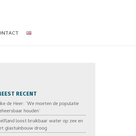
ONTACT
EEST RECENT
ike de Heer: ‘We moeten de populatie
eheersbaar houden’
elfland loost bruikbaar water op zee en
et glastuinbouw droog