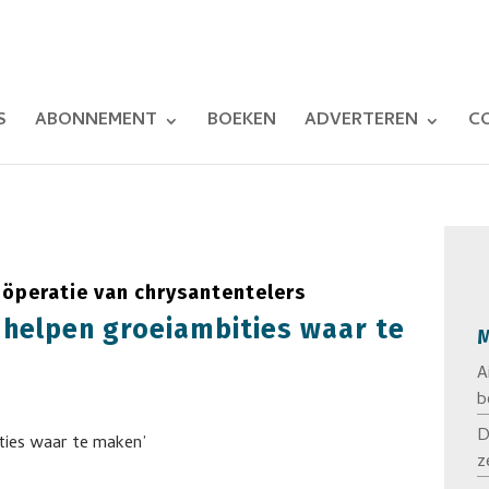
S
ABONNEMENT
BOEKEN
ADVERTEREN
C
öperatie van chrysantentelers
 helpen groeiambities waar te
M
A
b
D
z