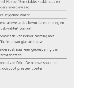
hiel Hazeu: ‘Een stabiel kasklimaat en
agere energievraag’
et stijgende water
eneratieve acties bevorderen zetting en
roskwaliteit tomaat
ombinatie van indoor farming met
fficiëntie van glastuinbouw
nderzoek naar energiebesparing van
armtebatterij
onald van Dijk: ‘De nieuwe spuit- en
trooirobot presteert beter’