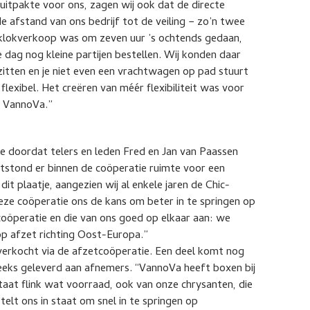
itpakte voor ons, zagen wij ook dat de directe
 afstand van ons bedrijf tot de veiling − zo’n twee
e klokverkoop was om zeven uur ’s ochtends gedaan,
dag nog kleine partijen bestellen. Wij konden daar
zitten en je niet even een vrachtwagen op pad stuurt
lexibel. Het creëren van méér flexibiliteit was voor
ij VannoVa.”
e doordat telers en leden Fred en Jan van Paassen
ntstond er binnen de coöperatie ruimte voor een
dit plaatje, aangezien wij al enkele jaren de Chic-
deze coöperatie ons de kans om beter in te springen op
coöperatie en die van ons goed op elkaar aan: we
op afzet richting Oost-Europa.”
rkocht via de afzetcoöperatie. Een deel komt nog
eeks geleverd aan afnemers. “VannoVa heeft boxen bij
taat flink wat voorraad, ook van onze chrysanten, die
elt ons in staat om snel in te springen op