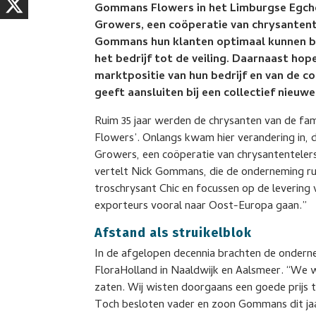
Gommans Flowers in het Limburgse Egchel
Growers, een coöperatie van chrysantent
Gommans hun klanten optimaal kunnen bl
het bedrijf tot de veiling. Daarnaast ho
marktpositie van hun bedrijf en van de co
geeft aansluiten bij een collectief nieuwe
Ruim 35 jaar werden de chrysanten van de fa
Flowers’. Onlangs kwam hier verandering in, 
Growers, een coöperatie van chrysantentelers
vertelt Nick Gommans, die de onderneming run
troschrysant Chic en focussen op de levering
exporteurs vooral naar Oost-Europa gaan.”
Afstand als struikelblok
In de afgelopen decennia brachten de onderne
FloraHolland in Naaldwijk en Aalsmeer. “We w
zaten. Wij wisten doorgaans een goede prijs t
Toch besloten vader en zoon Gommans dit jaar 