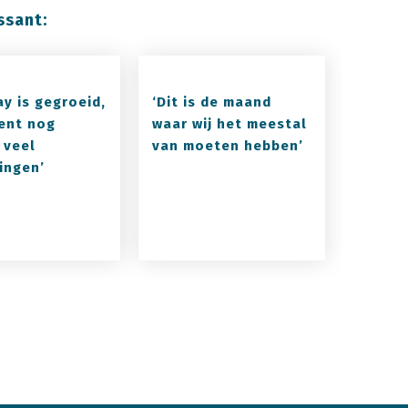
ssant:
ay is gegroeid,
‘Dit is de maand
ent nog
waar wij het meestal
 veel
van moeten hebben’
ingen’