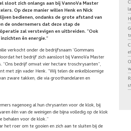
C
 sloot zich onlangs aan bij VannoVa Master
l
elers. Op deze manier willen Henk en Nick
ijven bedienen, ondanks de grote afstand van
H
pen de ondernemers dat deze stap de
G
öperatie zal verstevigen en uitbreiden. “Ook
t
 inzichten én energie.”
C
milie verkocht onder de bedrijfsnaam ‘Gommans
e
doordat het bedrijf zich aansloot bij VannoVa Master
O
. “Ons bedrijf omvat vier hectare troschrysanten”,
w
t met zijn vader Henk. “Wij telen de enkelbloemige
 van zware takken, die via groothandelaren en
R
s
mers nagenoeg al hun chrysanten voor de klok, bij
aren één van de weinigen die bijna volledig op de klok
e behalen voor de klok.”
het roer om te gooien en zich aan te sluiten bij de