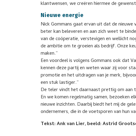
klantwensen, we creëren hiermee de gewenste f
Nieuwe energie
Nick Gommans gaat ervan uit dat de nieuwe v
beter kan beleveren en aan zich weet te bind
van de coöperatie, verstevigen en wellicht n
de ambitie om te groeien als bedrijf. Onze k
maken.”
Een voordeel is volgens Gommans ook dat Van
kennen deze partij en weten waar zij voor sta
promotie en het uitdragen van je merk, bijvoor
een stuk lastiger.”
De teler vindt het daarnaast prettig om aan te
En we komen regelmatig samen, bezoeken elka
nieuwe inzichten. Daarbij biedt het mij de ge
ondernemers, die in de voetsporen van hun vad
Tekst: Ank van Lier, beeld: Astrid Groot