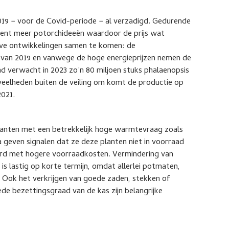
019 − voor de Covid-periode − al verzadigd. Gedurende
ment meer potorchideeën waardoor de prijs wat
eve ontwikkelingen samen te komen: de
 van 2019 en vanwege de hoge energieprijzen nemen de
nd verwacht in 2023 zo’n 80 miljoen stuks phalaenopsis
veelheden buiten de veiling om komt de productie op
2021.
planten met een betrekkelijk hoge warmtevraag zoals
a geven signalen dat ze deze planten niet in voorraad
erd met hogere voorraadkosten. Vermindering van
is lastig op korte termijn, omdat allerlei potmaten,
. Ook het verkrijgen van goede zaden, stekken of
e bezettingsgraad van de kas zijn belangrijke