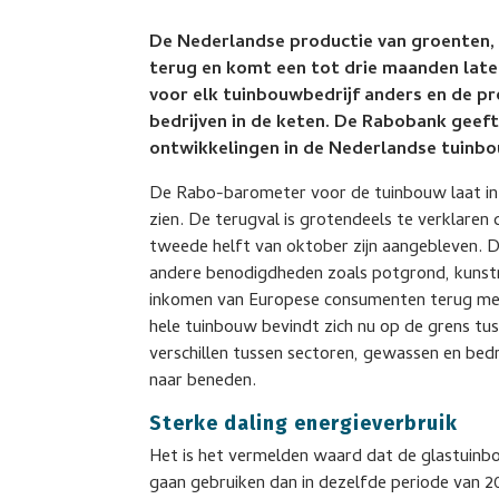
De Nederlandse productie van groenten, 
terug en komt een tot drie maanden later
voor elk tuinbouwbedrijf anders en de p
bedrijven in de keten. De Rabobank geeft 
ontwikkelingen in de Nederlandse tuinb
De Rabo-barometer voor de tuinbouw laat in h
zien. De terugval is grotendeels te verklaren 
tweede helft van oktober zijn aangebleven. De
andere benodigdheden zoals potgrond, kunstm
inkomen van Europese consumenten terug met 
hele tuinbouw bevindt zich nu op de grens t
verschillen tussen sectoren, gewassen en bedr
naar beneden.
Sterke daling energieverbruik
Het is het vermelden waard dat de glastuinbo
gaan gebruiken dan in dezelfde periode van 20