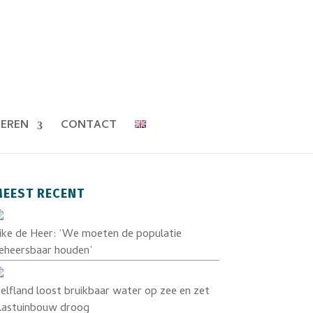
EREN
CONTACT
EEST RECENT
ike de Heer: ‘We moeten de populatie
eheersbaar houden’
elfland loost bruikbaar water op zee en zet
lastuinbouw droog