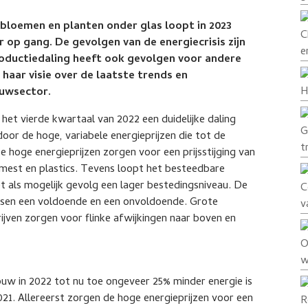
bloemen en planten onder glas loopt in 2023
C
 op gang. De gevolgen van de energiecrisis zijn
e
roductiedaling heeft ook gevolgen voor andere
haar visie over de laatste trends en
H
ouwsector.
et vierde kwartaal van 2022 een duidelijke daling
G
door de hoge, variabele energieprijzen die tot de
t
 hoge energieprijzen zorgen voor een prijsstijging van
est en plastics. Tevens loopt het besteedbare
als mogelijk gevolg een lager bestedingsniveau. De
C
ussen een voldoende en een onvoldoende. Grote
v
ijven zorgen voor flinke afwijkingen naar boven en
O
w
uw in 2022 tot nu toe ongeveer 25% minder energie is
21. Allereerst zorgen de hoge energieprijzen voor een
R