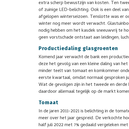
extra scherp bewustzijn van kosten. Ten twee
of zuinige LED-belichting. Ook is een deel van
afgelopen winterseizoen. Tenslotte was er oo
winter nog meer wordt verwacht. Glastuinbou
nodig hebben om het kasdek sneeuwvrij te h
geen vorstschade ontstaat aan leidingen, luc
Productiedaling glasgroenten
Komend jaar verwacht de bank een productieda
deze het gevolg van een kleine daling van het
minder teelt van tomaat en komkommer onder k
eerste kwartaal, omdat normaal gesproken ju
Wat de gevolgen zijn in het tweede en derde 
daardoor allemaal tegelijk op de markt kome
Tomaat
In de jaren 2011-2021 is belichting in de tom
meer over het jaar gespreid. De verkochte h
half juli 2022 met 7% gedaald vergeleken met 