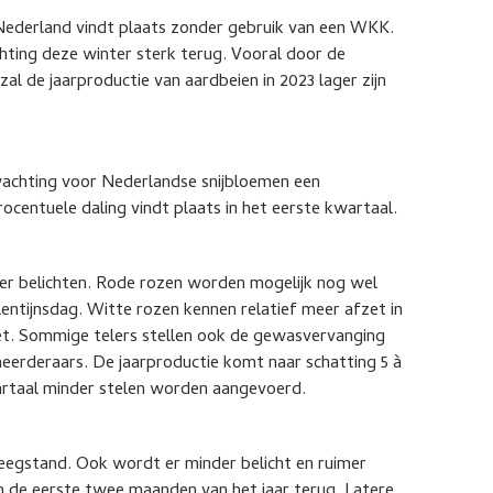
Nederland vindt plaats zonder gebruik van een WKK.
hting deze winter sterk terug. Vooral door de
zal de jaarproductie van aardbeien in 2023 lager zijn
wachting voor Nederlandse snijbloemen een
ocentuele daling vindt plaats in het eerste kwartaal.
der belichten. Rode rozen worden mogelijk nog wel
entijnsdag. Witte rozen kennen relatief meer afzet in
. Sommige telers stellen ook de gewasvervanging
meerderaars. De jaarproductie komt naar schatting 5 à
wartaal minder stelen worden aangevoerd.
) leegstand. Ook wordt er minder belicht en ruimer
in de eerste twee maanden van het jaar terug. Latere