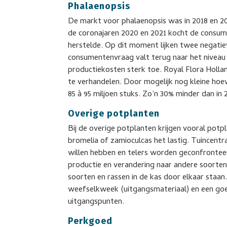
Phalaenopsis
De markt voor phalaenopsis was in 2018 en 2
de coronajaren 2020 en 2021 kocht de consu
herstelde. Op dit moment lijken twee negati
consumentenvraag valt terug naar het niveau
productiekosten sterk toe. Royal Flora Holla
te verhandelen. Door mogelijk nog kleine hoe
85 à 95 miljoen stuks. Zo’n 30% minder dan in 
Overige potplanten
Bij de overige potplanten krijgen vooral pot
bromelia of zamioculcas het lastig. Tuincentr
willen hebben en telers worden geconfronte
productie en verandering naar andere soorten 
soorten en rassen in de kas door elkaar staan
weefselkweek (uitgangsmateriaal) en een goed
uitgangspunten.
Perkgoed