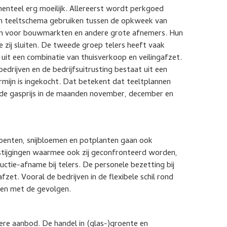
nteel erg moeilijk. Allereerst wordt perkgoed
hun teeltschema gebruiken tussen de opkweek van
orm voor bouwmarkten en andere grote afnemers. Hun
e zij sluiten. De tweede groep telers heeft vaak
 uit een combinatie van thuisverkoop en veilingafzet.
edrijven en de bedrijfsuitrusting bestaat uit een
mijn is ingekocht. Dat betekent dat teeltplannen
an de gasprijs in de maanden november, december en
oenten, snijbloemen en potplanten gaan ook
nstijgingen waarmee ook zij geconfronteerd worden,
ctie-afname bij telers. De personele bezetting bij
zet. Vooral de bedrijven in de flexibele schil rond
aken met de gevolgen.
re aanbod. De handel in (glas-)groente en