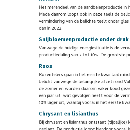
Het merendeel van de aardbeienproductie in 
Mede daarom loopt ook in deze teelt de belic
vermindering van de belichte teelt onder glas 
dan in 2022.
Snijbloemenproductie onder druk
Vanwege de huidige energiesituatie is de ver
productiedaling van 7 tot 10%. De grootste pr
Roos
Rozentelers gaan in het eerste kwartaal min
belicht vanwege de belangrijke afzet rond Val
de zomer en worden daarom vaker koud gezet
een jaar uit, wat gevolgen heeft voor de ver
10% lager uit, waarbij vooral in het eerste k
Chrysant en lisianthus
Bij chrysant en lisianthus ontstaat (tijdelijke
geplant. De productie loopt hierdoor vooral 