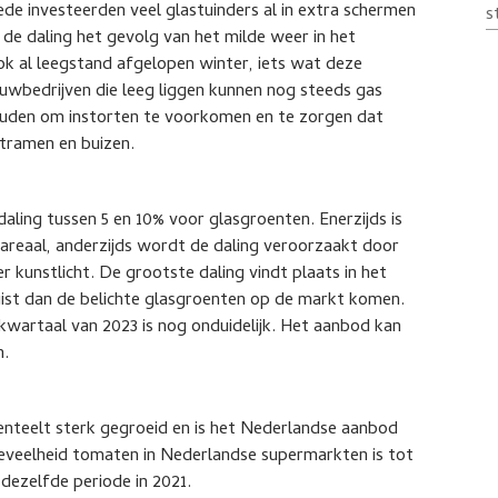
de investeerden veel glastuinders al in extra schermen
s
 de daling het gevolg van het milde weer in het
k al leegstand afgelopen winter, iets wat deze
wbedrijven die leeg liggen kunnen nog steeds gas
ouden om instorten te voorkomen en te zorgen dat
htramen en buizen.
ling tussen 5 en 10% voor glasgroenten. Enerzijds is
 areaal, anderzijds wordt de daling veroorzaakt door
unstlicht. De grootste daling vindt plaats in het
ist dan de belichte glasgroenten op de markt komen.
kwartaal van 2023 is nog onduidelijk. Het aanbod kan
n.
atenteelt sterk gegroeid en is het Nederlandse aanbod
oeveelheid tomaten in Nederlandse supermarkten is tot
dezelfde periode in 2021.