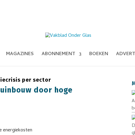
MAGAZINES
ABONNEMENT
BOEKEN
ADVERT
iecrisis per sector
M
stuinbouw door hoge
A
b
D
g