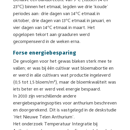
Behalve een bandbreedte van 9ºC (tussen 14 en
23ºC) binnen het etmaal, legden we drie ‘koude’
periodes aan: drie dagen van 14ºC etmaal in
oktober, drie dagen van 13ºC etmaal in januari, en
vier dagen van 14ºC etmaal in maart. Het
opgelopen tekort aan graaduren werd
gecompenseerd in de weken erna.
Forse energiebesparing
De gevolgen voor het gewas bleken sterk mee te
vallen; er was bij één cultivar wat bloemabortie en
er werd in alle cultivars wat productie ingeleverd
(0,5 tot 1,5 bloem/m²), maar de bloemkwaliteit was
iets beter en er werd veel energie bespaard.
In 2010 zijn verschillende andere
energiebesparingsopties voor anthurium beschreven
en doorgerekend. Dit is vastgelegd in de deskstudie
‘Het Nieuwe Telen Anthurium’.
Het onderzoek Temperatuur Integratie bij