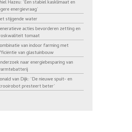
hiel Hazeu: ‘Een stabiel kasklimaat en
agere energievraag’
et stijgende water
eneratieve acties bevorderen zetting en
roskwaliteit tomaat
ombinatie van indoor farming met
fficiëntie van glastuinbouw
nderzoek naar energiebesparing van
armtebatterij
onald van Dijk: ‘De nieuwe spuit- en
trooirobot presteert beter’