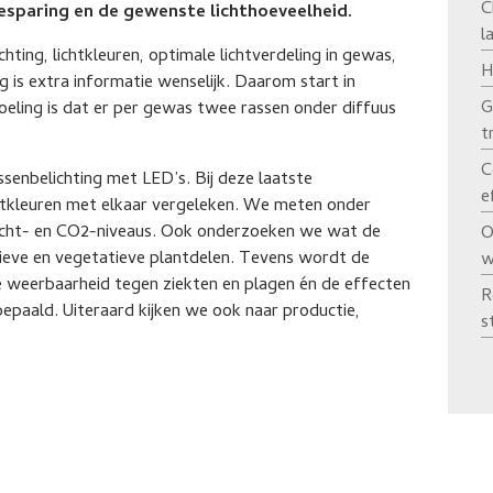
C
esparing en de gewenste lichthoeveelheid.
l
hting, lichtkleuren, optimale lichtverdeling in gewas,
H
 is extra informatie wenselijk. Daarom start in
G
eling is dat er per gewas twee rassen onder diffuus
t
C
ssenbelichting met LED’s. Bij deze laatste
e
ichtkleuren met elkaar vergeleken. We meten onder
licht- en CO2-niveaus. Ook onderzoeken we wat de
O
atieve en vegetatieve plantdelen. Tevens wordt de
w
e weerbaarheid tegen ziekten en plagen én de effecten
R
paald. Uiteraard kijken we ook naar productie,
s