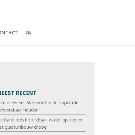
ONTACT
EEST RECENT
ike de Heer: ‘We moeten de populatie
eheersbaar houden’
elfland loost bruikbaar water op zee en
et glastuinbouw droog