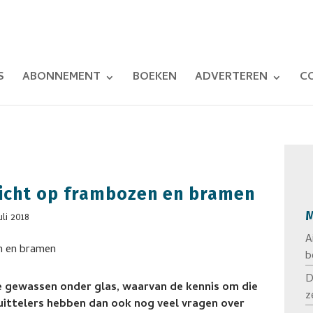
S
ABONNEMENT
BOEKEN
ADVERTEREN
C
icht op frambozen en bramen
M
uli 2018
A
b
D
e gewassen onder glas, waarvan de kennis om die
z
ruittelers hebben dan ook nog veel vragen over