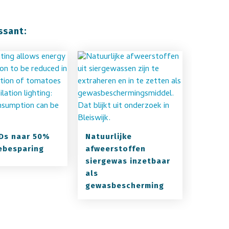
ssant:
Ds naar 50%
Natuurlijke
ebesparing
afweerstoffen
siergewas inzetbaar
als
gewasbescherming