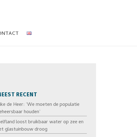
ONTACT
EEST RECENT
ike de Heer: ‘We moeten de populatie
eheersbaar houden’
elfland loost bruikbaar water op zee en
et glastuinbouw droog