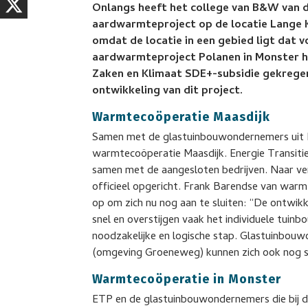
Onlangs heeft het college van B&W van
aardwarmteproject op de locatie Lange K
omdat de locatie in een gebied ligt dat 
aardwarmteproject Polanen in Monster he
Zaken en Klimaat SDE+-subsidie gekregen
ontwikkeling van dit project.
Warmtecoöperatie Maasdijk
Samen met de glastuinbouwondernemers uit M
warmtecoöperatie Maasdijk. Energie Transiti
samen met de aangesloten bedrijven. Naar v
officieel opgericht. Frank Barendse van war
op om zich nu nog aan te sluiten: “De ontwi
snel en overstijgen vaak het individuele tuin
noodzakelijke en logische stap. Glastuinbou
(omgeving Groeneweg) kunnen zich ook nog st
Warmtecoöperatie in Monster
ETP en de glastuinbouwondernemers die bij d