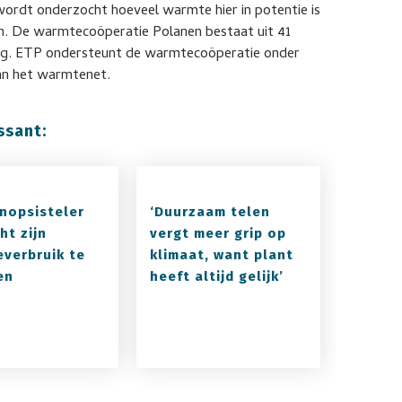
 wordt onderzocht hoeveel warmte hier in potentie is
en. De warmtecoöperatie Polanen bestaat uit 41
ng. ETP ondersteunt de warmtecoöperatie onder
van het warmtenet.
ssant:
nopsisteler
‘Duurzaam telen
ht zijn
vergt meer grip op
everbruik te
klimaat, want plant
en
heeft altijd gelijk’