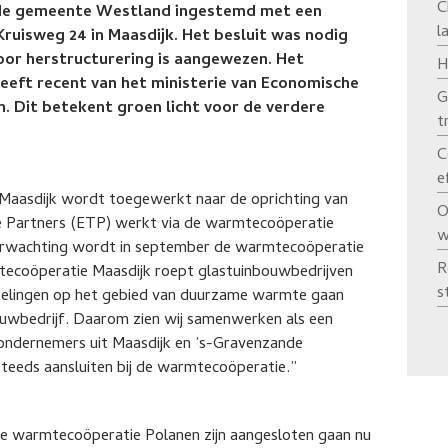
C
 de gemeente Westland ingestemd met een
l
ruisweg 24 in Maasdijk. Het besluit was nodig
voor herstructurering is aangewezen. Het
H
eft recent van het ministerie van Economische
G
. Dit betekent groen licht voor de verdere
t
C
e
aasdijk wordt toegewerkt naar de oprichting van
O
e Partners (ETP) werkt via de warmtecoöperatie
w
erwachting wordt in september de warmtecoöperatie
R
mtecoöperatie Maasdijk roept glastuinbouwbedrijven
s
kkelingen op het gebied van duurzame warmte gaan
bouwbedrijf. Daarom zien wij samenwerken als een
wondernemers uit Maasdijk en ’s-Gravenzande
eeds aansluiten bij de warmtecoöperatie.”
e warmtecoöperatie Polanen zijn aangesloten gaan nu