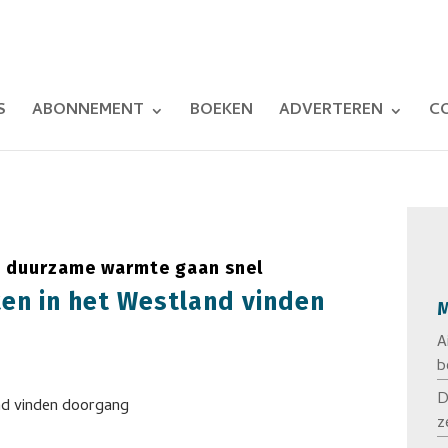
S
ABONNEMENT
BOEKEN
ADVERTEREN
C
n duurzame warmte gaan snel
n in het Westland vinden
M
A
b
D
z