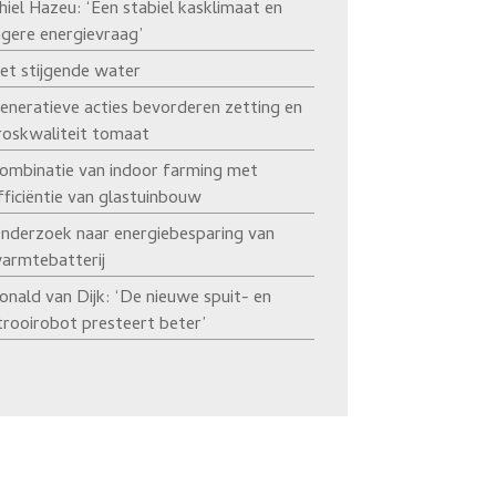
hiel Hazeu: ‘Een stabiel kasklimaat en
agere energievraag’
et stijgende water
eneratieve acties bevorderen zetting en
roskwaliteit tomaat
ombinatie van indoor farming met
fficiëntie van glastuinbouw
nderzoek naar energiebesparing van
armtebatterij
onald van Dijk: ‘De nieuwe spuit- en
trooirobot presteert beter’