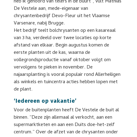
heb ik gehoord van telers in de buurt”, vult Mathias
De Vestele aan, mede-eigenaar van
chrysantenbedrijf Devo-Fleur uit het Vlaamse
Varsenare, nabij Brugge.
Het bedrijf teelt bolchrysanten op een kasareaal
van 3 ha, verdeeld over twee locaties op korte
afstand van elkaar. Begin augustus komen de
eerste planten uit de kas, waarna de
vollegrondsproductie vanaf oktober volgt om
vervolgens te pieken in november. De
najaarsplanting is vooral populair rond Allerheiligen
als winkels en tuincentra acties hebben lopen met
de plant.
‘Iedereen op vakantie’
Voor de buitenplanten heeft De Vestele de buit al
binnen. “Deze zijn allemaal al verkocht, aan een
supermarktketen en aan een Duits doe-het-zelf
centrum.” Over de afzet van de chrysanten onder