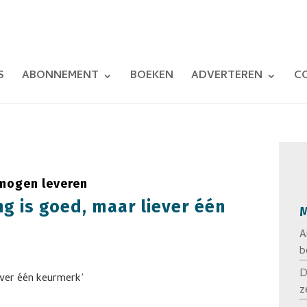
S
ABONNEMENT
BOEKEN
ADVERTEREN
C
 mogen leveren
ing is goed, maar liever één
M
A
b
D
z