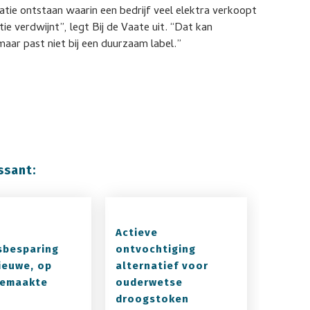
tie ontstaan waarin een bedrijf veel elektra verkoopt
e verdwijnt”, legt Bij de Vaate uit. “Dat kan
maar past niet bij een duurzaam label.”
ssant:
Actieve
sbesparing
ontvochtiging
ieuwe, op
alternatief voor
gemaakte
ouderwetse
droogstoken