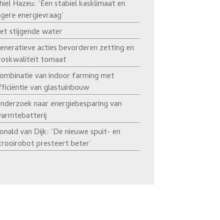
hiel Hazeu: ‘Een stabiel kasklimaat en
agere energievraag’
et stijgende water
eneratieve acties bevorderen zetting en
roskwaliteit tomaat
ombinatie van indoor farming met
fficiëntie van glastuinbouw
nderzoek naar energiebesparing van
armtebatterij
onald van Dijk: ‘De nieuwe spuit- en
trooirobot presteert beter’