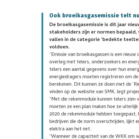
Ook broeikasgasemissie telt n
De broeikasgasemissie is dit jaar nieu
stakeholders zijn er normen bepaald,
vallen in de categorie ‘bedekte teelte
voldoen.
“Emissie van broeikasgassen is een nieuw 
overleg met telers, onderzoekers en energ
telers een aantal gegevens over hun energ
energiedragers moeten registreren om de 
berekenen. Dit kunnen ze doen met de ‘Re
vinden op de website van SMK, legt project
“Met die rekenmodule kunnen telers zien w
moeten ze een plan maken hoe ze uiterlijk 
2020 de rekenmodule hebben toegepast, lij
bedrijven die de norm overschrijden, lijkt
elektra aan het net.
“Wanneer de capaciteit van de WKK om wa