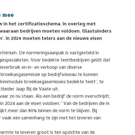
u mee
w in het certificatieschema. In overleg met
 waaraan bedrijven moeten voldoen. Glastuinders
n’. In 2024 moeten telers aan de nieuwe eisen
criterium. De normeringsaanpak is vastgesteld in
iespecialisten. Voor bedekte teeltbedrijven geldt dat
ieverbruik en in- en verkoop van diverse
broeikasgasemissie op bedrijfsniveau te kunnen
kenmodule broeikasgasemissies bedekte teelt’, te
leider Jaap Bij de Vaate uit.
aar ze nu staan. Als een bedrijf de norm overschrijdt,
in 2024 aan de eisen voldoen.” Van de bedrijven die in
kt meer dan 80% binnen de norm te blijven. Bij
 er vaak een samenhang te zijn met het leveren van
rmte te leveren groot is ten opzichte van de