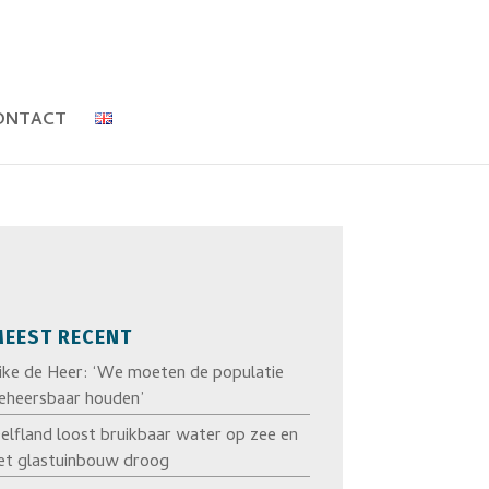
ONTACT
EEST RECENT
ike de Heer: ‘We moeten de populatie
eheersbaar houden’
elfland loost bruikbaar water op zee en
et glastuinbouw droog