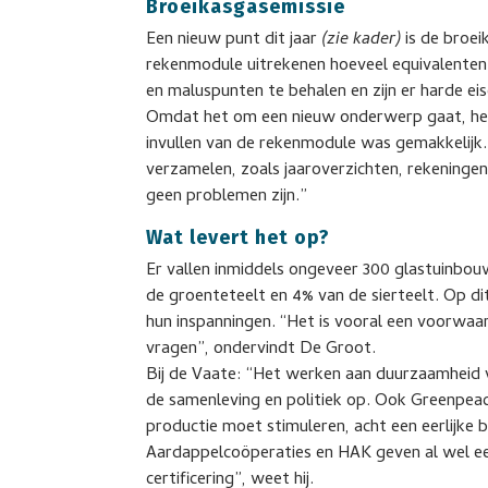
Broeikasgasemissie
Een nieuw punt dit jaar
(zie kader)
is de broei
rekenmodule uitrekenen hoeveel equivalenten 
en maluspunten te behalen en zijn er harde eis
Omdat het om een nieuw onderwerp gaat, hee
invullen van de rekenmodule was gemakkelijk
verzamelen, zoals jaaroverzichten, rekeningen,
geen problemen zijn.”
Wat levert het op?
Er vallen inmiddels ongeveer 300 glastuinbo
de groenteteelt en 4% van de sierteelt. Op di
hun inspanningen. “Het is vooral een voorwa
vragen”, ondervindt De Groot.
Bij de Vaate: “Het werken aan duurzaamheid v
de samenleving en politiek op. Ook Greenpea
productie moet stimuleren, acht een eerlijke b
Aardappelcoöperaties en HAK geven al wel ee
certificering”, weet hij.