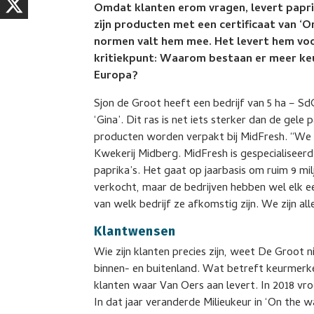
Omdat klanten erom vragen, levert paprik
zijn producten met een certificaat van ‘
normen valt hem mee. Het levert hem vo
kritiekpunt: Waarom bestaan er meer ke
Europa?
Sjon de Groot heeft een bedrijf van 5 ha – SdG
‘Gina’. Dit ras is net iets sterker dan de gele 
producten worden verpakt bij MidFresh. “We z
Kwekerij Midberg. MidFresh is gespecialiseerd
paprika’s. Het gaat op jaarbasis om ruim 9 
verkocht, maar de bedrijven hebben wel elk ee
van welk bedrijf ze afkomstig zijn. We zijn all
Klantwensen
Wie zijn klanten precies zijn, weet De Groot 
binnen- en buitenland. Wat betreft keurmerke
klanten waar Van Oers aan levert. In 2018 vro
In dat jaar veranderde Milieukeur in ‘On the w