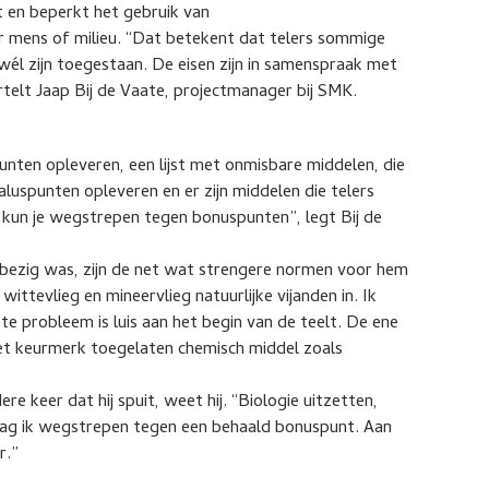
t en beperkt het gebruik van
 mens of milieu. “Dat betekent dat telers sommige
wél zijn toegestaan. De eisen zijn in samenspraak met
elt Jaap Bij de Vaate, projectmanager bij SMK.
punten opleveren, een lijst met onmisbare middelen, die
luspunten opleveren en er zijn middelen die telers
kun je wegstrepen tegen bonuspunten”, legt Bij de
bezig was, zijn de net wat strengere normen voor hem
 wittevlieg en mineervlieg natuurlijke vijanden in. Ik
ste probleem is luis aan het begin van de teelt. De ene
het keurmerk toegelaten chemisch middel zoals
e keer dat hij spuit, weet hij. “Biologie uitzetten,
ag ik wegstrepen tegen een behaald bonuspunt. Aan
r.”