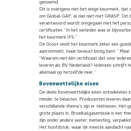
genoemd.
Dit is overigens niet het enige keurmerk, dat 
om Global-GAP, al dan niet met GRASP. Dit i
verantwoord wordt omgegaan met het person
certificaten. “In het verleden was er bijvoorbe
het keurmerk IFS.”
De Groot vindt het keurmerk zeker een goede 
aanrommelt, maar bewust bezig bent.” Maar he
“Waarom niet één certificaat dat voor iederee
leveren als BV Nederland? Iedereen schrijft h
allemaal op hetzelfde neer.”
Bovenwettelijke eisen
De deels bovenwettelijke eisen ontwikkelen 
minder te belasten. Producenten leveren daa
verschillende thema’s zijn er teelteisen. He
grote plaats in. Broeikasgasemissie is een 
zijn onder andere water, bemesting, verpakkin
Het hoofdstuk, waar de meeste aandacht naa