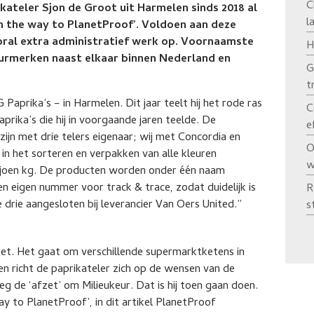
C
ateler Sjon de Groot uit Harmelen sinds 2018 al
l
On the way to PlanetProof’. Voldoen aan deze
oral extra administratief werk op. Voornaamste
H
urmerken naast elkaar binnen Nederland en
G
t
 Paprika’s – in Harmelen. Dit jaar teelt hij het rode ras
C
paprika’s die hij in voorgaande jaren teelde. De
e
ijn met drie telers eigenaar; wij met Concordia en
O
 in het sorteren en verpakken van alle kleuren
w
miljoen kg. De producten worden onder één naam
n eigen nummer voor track & trace, zodat duidelijk is
R
e drie aangesloten bij leverancier Van Oers United.”
s
niet. Het gaat om verschillende supermarktketens in
n richt de paprikateler zich op de wensen van de
eg de ‘afzet’ om Milieukeur. Dat is hij toen gaan doen.
ay to PlanetProof’, in dit artikel PlanetProof