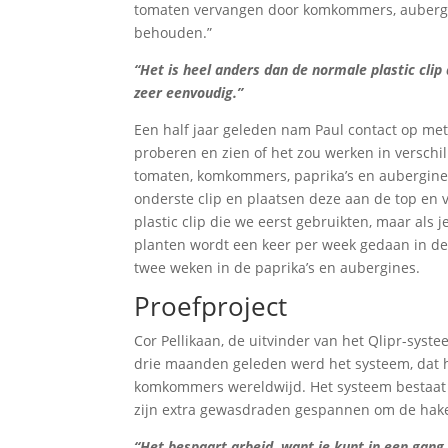
tomaten vervangen door komkommers, aubergine
behouden.”
“Het is heel anders dan de normale plastic cli
zeer eenvoudig.”
Een half jaar geleden nam Paul contact op met 
proberen en zien of het zou werken in versch
tomaten, komkommers, paprika’s en aubergines
onderste clip en plaatsen deze aan de top en 
plastic clip die we eerst gebruikten, maar als
planten wordt een keer per week gedaan in d
twee weken in de paprika’s en aubergines.
Proefproject
Cor Pellikaan, de uitvinder van het Qlipr-syste
drie maanden geleden werd het systeem, dat hi
komkommers wereldwijd. Het systeem bestaat 
zijn extra gewasdraden gespannen om de hake
“Het bespaart arbeid, want je kunt in een gang