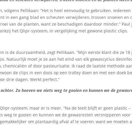
n, volgens Pellikaan: “Het is heel eenvoudig te gebruiken. Iedereen
nt in een gang blad en scheuten verwijderen, trossen snoeien en 
 groei van de planten, want ze beschadigen daardoor minder.” Paul
ankzij het Qlipr-systeem, in vergelijking met gewone plastic clips.
m is de duurzaamheid, zegt Pellikaan. “Mijn eerste klant die ze 18 
ps. Natuurlijk moet je ze aan het eind van elk gewascyclus desinfe
 chemicaliën of door pasteurisatie. Ik raad de laatste methode aa
ewoon de clips in een doos op een trolley doen en met een doek b
or drie dagen. Werkt perfect.”
ten achter. Zo hoeven we niets weg te gooien en kunnen we de gewasr
lipr-systeem, maar er is meer. “Na de teelt blijft er geen plastic –
iets weg te gooien en kunnen we de gewasresten versnipperen voor
 gemakkelijker om plantaardig afval af te voeren, want we moeten a