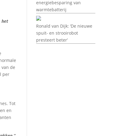
energiebesparing van
warmtebatterij
s het
Ronald van Dijk: ‘De nieuwe
spuit- en strooirobot
presteert beter’
e
 normale
n van de
l per
nes. Tot
ten en
lanten
zakken.”