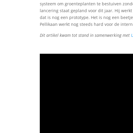
systeem om groenteplanten te bestuiven zonde
lancering staat gepland voor dit jaar. Hij wer
dat is nog een prototype. Het is nog een beetj
Pellikaan werkt nog steeds hard voor de inte
Dit artikel kwam tot stand in samenwerking met