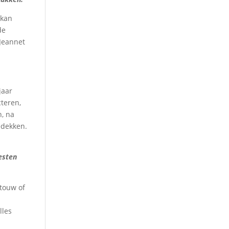
 kan
de
 Jeannet
jaar
cteren,
n, na
edekken.
esten
 touw of
lles