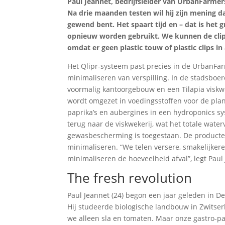
Paul Jeannet, bedrijfsleider van UrbanFarmer
Na drie maanden testen wil hij zijn mening da
gewend bent. Het spaart tijd en – dat is het
opnieuw worden gebruikt. We kunnen de clip
omdat er geen plastic touw of plastic clips in 
Het Qlipr-systeem past precies in de UrbanFar
minimaliseren van verspilling. In de stadsboer
voormalig kantoorgebouw en een Tilapia viskweke
wordt omgezet in voedingsstoffen voor de plan
paprika’s en aubergines in een hydroponics sy
terug naar de viskwekerij, wat het totale wate
gewasbescherming is toegestaan. De producten 
minimaliseren. “We telen versere, smakelijkere
minimaliseren de hoeveelheid afval”, legt Paul 
The fresh revolution
Paul Jeannet (24) begon een jaar geleden in De
Hij studeerde biologische landbouw in Zwitserla
we alleen sla en tomaten. Maar onze gastro-pa