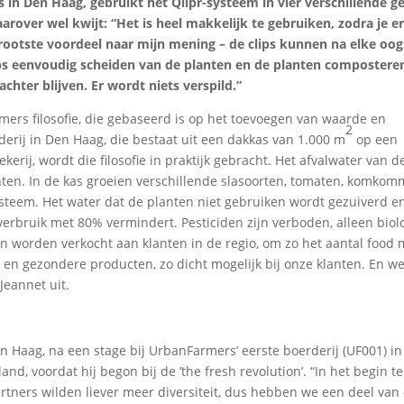
s in Den Haag, gebruikt het Qlipr-systeem in vier verschillende 
arover wel kwijt: “Het is heel makkelijk te gebruiken, zodra je e
 grootste voordeel naar mijn mening – de clips kunnen na elke oog
s eenvoudig scheiden van de planten en de planten compostere
achter blijven. Er wordt niets verspild.”
mers filosofie, die gebaseerd is op het toevoegen van waarde en
2
derij in Den Haag, die bestaat uit een dakkas van 1.000 m
op een
rij, wordt die filosofie in praktijk gebracht. Het afvalwater van d
ten. In de kas groeien verschillende slasoorten, tomaten, komkom
steem. Het water dat de planten niet gebruiken wordt gezuiverd e
rverbruik met 80% vermindert. Pesticiden zijn verboden, alleen biol
worden verkocht aan klanten in de regio, om zo het aantal food m
 en gezondere producten, zo dicht mogelijk bij onze klanten. En w
Jeannet uit.
n Haag, na een stage bij UrbanFarmers’ eerste boerderij (UF001) in
nd, voordat hij begon bij de ’the fresh revolution’. “In het begin t
rtners wilden liever meer diversiteit, dus hebben we een deel van