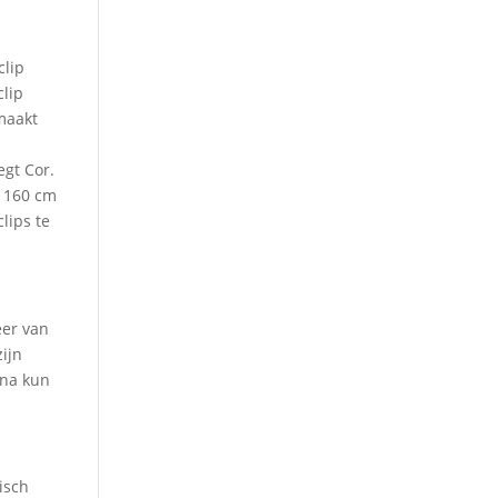
clip
clip
maakt
egt Cor.
n 160 cm
lips te
eer van
zijn
rna kun
isch