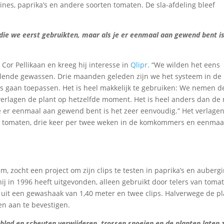
s, paprika’s en andere soorten tomaten. De sla-afdeling bleef
p die we eerst gebruikten, maar als je er eenmaal aan gewend bent i
Cor Pellikaan en kreeg hij interesse in
Qlipr
. “We wilden het eens
illende gewassen. Drie maanden geleden zijn we het systeem in de
 gaan toepassen. Het is heel makkelijk te gebruiken: We nemen d
verlagen de plant op hetzelfde moment. Het is heel anders dan de
 je er eenmaal aan gewend bent is het zeer eenvoudig.” Het verlage
e tomaten, drie keer per twee weken in de komkommers en eenmaa
em, zocht een project om zijn clips te testen in paprika’s en aubergi
j in 1996 heeft uitgevonden, alleen gebruikt door telers van toma
uit een gewashaak van 1,40 meter en twee clips. Halverwege de p
n aan te bevestigen.
 blad en scheuten verwijderen, trossen snoeien en de planten laten 