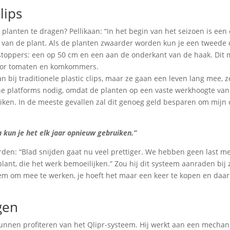
lips
planten te dragen? Pellikaan: “In het begin van het seizoen is een 
 van de plant. Als de planten zwaarder worden kun je een tweede 
toppers: een op 50 cm en een aan de onderkant van de haak. Dit 
voor tomaten en komkommers.
n bij traditionele plastic clips, maar ze gaan een leven lang mee, z
che platforms nodig, omdat de planten op een vaste werkhoogte va
iken. In de meeste gevallen zal dit genoeg geld besparen om mijn c
 kun je het elk jaar opnieuw gebruiken.”
den: “Blad snijden gaat nu veel prettiger. We hebben geen last m
lant, die het werk bemoeilijken.” Zou hij dit systeem aanraden bij 
steem om mee te werken, je hoeft het maar een keer te kopen en daa
gen
 kunnen profiteren van het Qlipr-systeem. Hij werkt aan een mechan