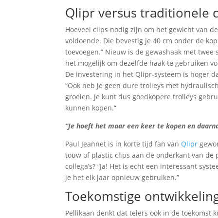
Qlipr versus traditionele c
Hoeveel clips nodig zijn om het gewicht van de 
voldoende. Die bevestig je 40 cm onder de kop
toevoegen.” Nieuw is de gewashaak met twee s
het mogelijk om dezelfde haak te gebruiken 
De investering in het Qlipr-systeem is hoger da
“Ook heb je geen dure trolleys met hydraulis
groeien. Je kunt dus goedkopere trolleys gebru
kunnen kopen.”
“Je hoeft het maar een keer te kopen en daarna
Paul Jeannet is in korte tijd fan van
Qlipr
gewor
touw of plastic clips aan de onderkant van de p
collega’s? “Ja! Het is echt een interessant sy
je het elk jaar opnieuw gebruiken.”
Toekomstige ontwikkelin
Pellikaan denkt dat telers ook in de toekomst