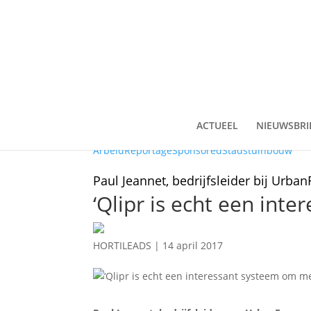
ACTUEEL
NIEUWSBRI
Arbeid
Reportage
Sponsored
Stadstuinbouw
Paul Jeannet, bedrijfsleider bij Urba
‘Qlipr is echt een int
HORTILEADS
|
14 april 2017