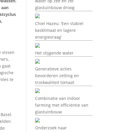
gewassen.
water op zee en zet
r aan
glastuinbouw droog
stcyclus
n,
Chiel Hazeu: ‘Een stabiel
kasklimaat en lagere
energievraag’
e vissen
Het stijgende water
mers,
n gaat
Generatieve acties
ogische
bevorderen zetting en
iles te
troskwaliteit tomaat
e
Combinatie van indoor
farming met efficiëntie van
glastuinbouw
 Basel.
eelden
Onderzoek naar
 de