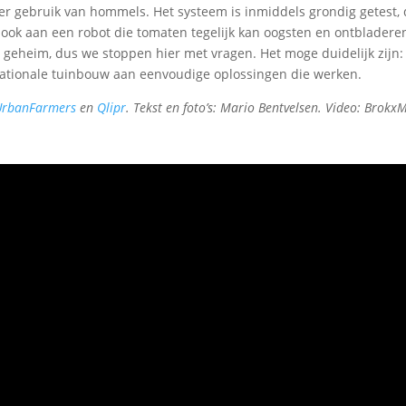
r gebruik van hommels. Het systeem is inmiddels grondig getest,
kt ook aan een robot die tomaten tegelijk kan oogsten en ontblader
e geheim, dus we stoppen hier met vragen. Het moge duidelijk zijn:
rnationale tuinbouw aan eenvoudige oplossingen die werken.
UrbanFarmers
en
Qlipr
. Tekst en foto’s: Mario Bentvelsen. Video: Brokx