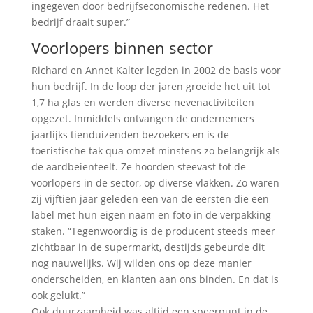
ingegeven door bedrijfseconomische redenen. Het
bedrijf draait super.”
Voorlopers binnen sector
Richard en Annet Kalter legden in 2002 de basis voor
hun bedrijf. In de loop der jaren groeide het uit tot
1,7 ha glas en werden diverse nevenactiviteiten
opgezet. Inmiddels ontvangen de ondernemers
jaarlijks tienduizenden bezoekers en is de
toeristische tak qua omzet minstens zo belangrijk als
de aardbeienteelt. Ze hoorden steevast tot de
voorlopers in de sector, op diverse vlakken. Zo waren
zij vijftien jaar geleden een van de eersten die een
label met hun eigen naam en foto in de verpakking
staken. “Tegenwoordig is de producent steeds meer
zichtbaar in de supermarkt, destijds gebeurde dit
nog nauwelijks. Wij wilden ons op deze manier
onderscheiden, en klanten aan ons binden. En dat is
ook gelukt.”
Ook duurzaamheid was altijd een speerpunt in de