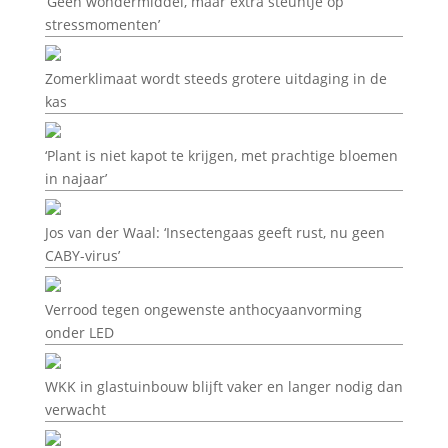
‘Geen wondermiddel, maar extra steuntje op
stressmomenten’
Zomerklimaat wordt steeds grotere uitdaging in de
kas
‘Plant is niet kapot te krijgen, met prachtige bloemen
in najaar’
Jos van der Waal: ‘Insectengaas geeft rust, nu geen
CABY-virus’
Verrood tegen ongewenste anthocyaanvorming
onder LED
WKK in glastuinbouw blijft vaker en langer nodig dan
verwacht