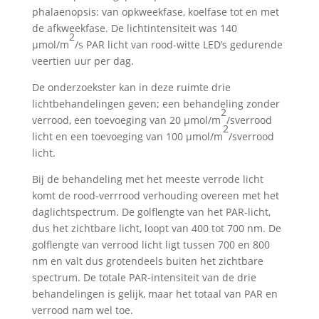
phalaenopsis: van opkweekfase, koelfase tot en met
de afkweekfase. De lichtintensiteit was 140
2
µmol/m
/s PAR licht van rood-witte LED’s gedurende
veertien uur per dag.
De onderzoekster kan in deze ruimte drie
lichtbehandelingen geven; een behandeling zonder
2
verrood, een toevoeging van 20 µmol/m
/sverrood
2
licht en een toevoeging van 100 µmol/m
/sverrood
licht.
Bij de behandeling met het meeste verrode licht
komt de rood-verrrood verhouding overeen met het
daglichtspectrum. De golflengte van het PAR-licht,
dus het zichtbare licht, loopt van 400 tot 700 nm. De
golflengte van verrood licht ligt tussen 700 en 800
nm en valt dus grotendeels buiten het zichtbare
spectrum. De totale PAR-intensiteit van de drie
behandelingen is gelijk, maar het totaal van PAR en
verrood nam wel toe.