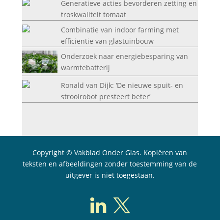
Generatieve acties bevorderen zetting en
troskwaliteit tomaat
Combinatie van indoor farming met
efficiëntie van glastuinbouw
Onderzoek naar energiebesparing van
warmtebatterij
Ronald van Dijk: ‘De nieuwe spuit- en
strooirobot presteert beter’
Copyright © Vakblad Onder Glas. Kopiëren van
teksten en afbeeldingen zonder toestemming van de
uitgever is niet toegestaan.