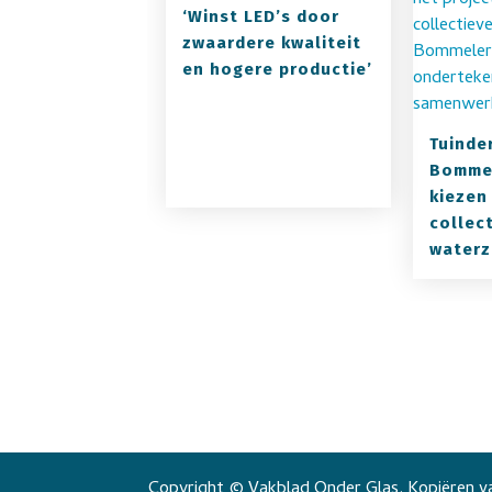
‘Winst LED’s door
zwaardere kwaliteit
en hogere productie’
Tuinder
Bomme
kiezen
collec
waterz
Copyright © Vakblad Onder Glas. Kopiëren va