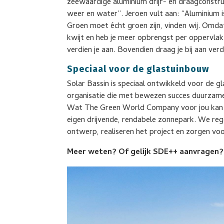
zeewaardige aluminium drijf- en draagconstr
weer en water”. Jeroen vult aan: “Aluminium i
Groen moet écht groen zijn, vinden wij. Omdat
kwijt en heb je meer opbrengst per oppervlak
verdien je aan. Bovendien draag je bij aan v
Speciaal voor de glastuinbouw
Solar Bassin is speciaal ontwikkeld voor de
organisatie die met bewezen succes duurzame e
Wat The Green World Company voor jou kan do
eigen drijvende, rendabele zonnepark. We reg
ontwerp, realiseren het project en zorgen vo
Meer weten? Of gelijk SDE++ aanvragen? 