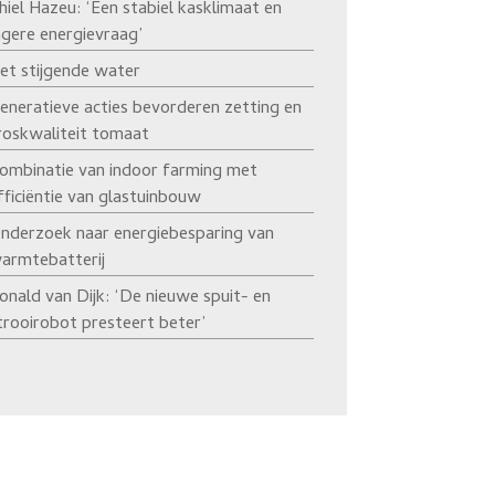
hiel Hazeu: ‘Een stabiel kasklimaat en
agere energievraag’
et stijgende water
eneratieve acties bevorderen zetting en
roskwaliteit tomaat
ombinatie van indoor farming met
fficiëntie van glastuinbouw
nderzoek naar energiebesparing van
armtebatterij
onald van Dijk: ‘De nieuwe spuit- en
trooirobot presteert beter’