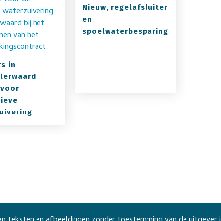
Nieuw, regelafsluiter
en
spoelwaterbesparing
s in
lerwaard
 voor
tieve
uivering
n teksten en afbeeldingen zonder toestemming van de uitgever i