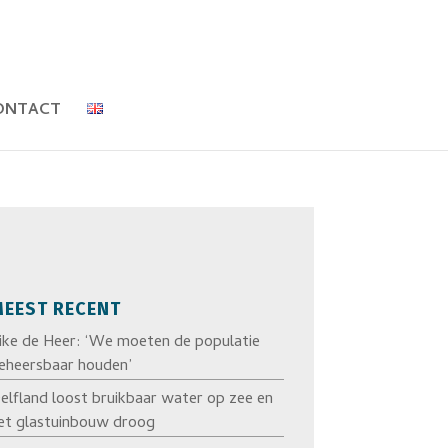
ONTACT
EEST RECENT
ike de Heer: ‘We moeten de populatie
eheersbaar houden’
elfland loost bruikbaar water op zee en
et glastuinbouw droog