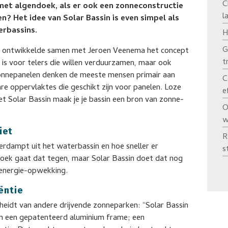
C
et algendoek, als er ook een zonneconstructie
l
n? Het idee van Solar Bassin is even simpel als
erbassins.
H
G
 ontwikkelde samen met Jeroen Veenema het concept
t
 is voor telers die willen verduurzamen, maar ook
 zonnepanelen denken de meeste mensen primair aan
C
re oppervlaktes die geschikt zijn voor panelen. Loze
e
t Solar Bassin maak je je bassin een bron van zonne-
O
w
iet
R
erdampt uit het waterbassin en hoe sneller er
s
ndoek gaat dat tegen, maar Solar Bassin doet dat nog
 energie-opwekking.
ëntie
cheidt van andere drijvende zonneparken: “Solar Bassin
ken een gepatenteerd aluminium frame; een