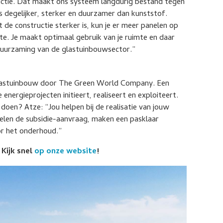
uctie. Dat maakt ons systeem langdurig bestand tegen
s degelijker, sterker en duurzamer dan kunststof.
 de constructie sterker is, kun je er meer panelen op
te. Je maakt optimaal gebruik van je ruimte en daar
erduurzaming van de glastuinbouwsector.”
 glastuinbouw door The Green World Company. Een
nergieprojecten initieert, realiseert en exploiteert.
en? Atze: “Jou helpen bij de realisatie van jouw
elen de subsidie-aanvraag, maken een pasklaar
or het onderhoud.”
Kijk snel
op onze website
!