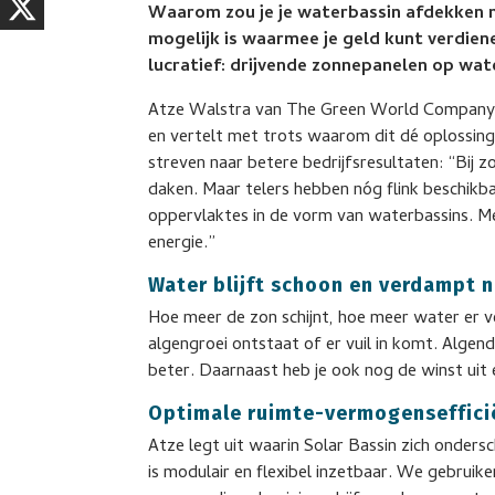
Waarom zou je je waterbassin afdekken m
mogelijk is waarmee je geld kunt verdiene
lucratief: drijvende zonnepanelen op wat
Atze Walstra van The Green World Company
en vertelt met trots waarom dit dé oplossing
streven naar betere bedrijfsresultaten: “Bij
daken. Maar telers hebben nóg flink beschikba
oppervlaktes in de vorm van waterbassins. Me
energie.”
Water blijft schoon en verdampt n
Hoe meer de zon schijnt, hoe meer water er v
algengroei ontstaat of er vuil in komt. Alge
beter. Daarnaast heb je ook nog de winst uit
Optimale ruimte-vermogenseffici
Atze legt uit waarin Solar Bassin zich onders
is modulair en flexibel inzetbaar. We gebrui