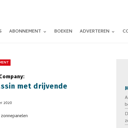
S
ABONNEMENT
BOEKEN
ADVERTEREN
C
MENT
 Company:
assin met drijvende
M
A
r 2020
b
D
z