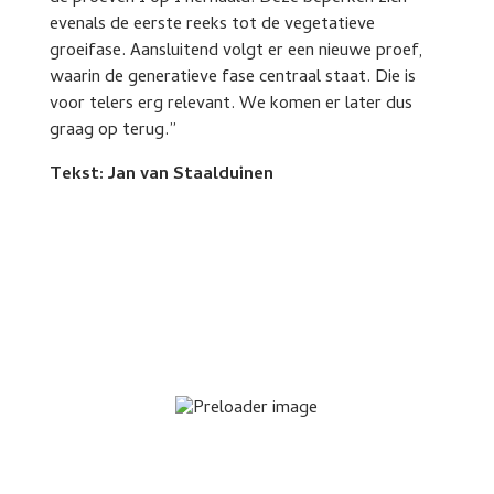
evenals de eerste reeks tot de vegetatieve
groeifase. Aansluitend volgt er een nieuwe proef,
waarin de generatieve fase centraal staat. Die is
voor telers erg relevant. We komen er later dus
graag op terug.”
Tekst: Jan van Staalduinen
In het open choice protocol worden alle rassen
in negen herhalingen at random op teelttafels
geplaatst, zodat de luizen zich gemakkelijk
kunnen verplaatsen naar rassen die zij
aantrekkelijk vinden.
Bij de proefopstelling no choice wordt elk ras
in een aparte kooi geplaatst, in drie