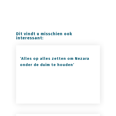
herhalingen. De luizen hebben geen andere
keuze dan zich op het beschikbare ras te
vermeerderen.
Dit vindt u misschien ook
interessant:
‘Alles op alles zetten om Nezara
onder de duim te houden’