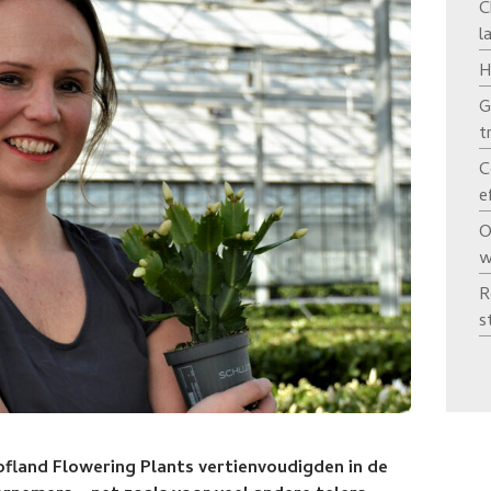
C
l
H
G
t
C
e
O
w
R
s
fland Flowering Plants vertienvoudigden in de