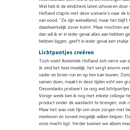
rekenwonder ben, heb ik de berekeningen alle
Wel heb ik de eindcheck laten uitvoeren door
Hofland stapte met deze scenario’s naar de ba
van nood. “Ze zijn welwillend, maar het blijf
daadwerkelijk zover komt. Maar mochten we on
dan wil ik er in ieder geval alles aan hebben 
hebben liggen, geeft in ieder geval een stukje 
Lichtpuntjes creëren
Toch voelt Annemiek Hofland zich verre van on
Ik vind het heel moeilijk, het vergt enorm veel
vader en broer run en op hen kan leunen. Zond
samen doen, maakt in deze tijden echt een gro
Desondanks probeert ze nog wel lichtpuntjes t
Vorige week ben ik nog met enkele collega-te
product onder de aandacht te brengen; ook com
Maar het was ook fijn om onze zorgen met he
meeleven en zoveel mogelijk willen helpen. Da
onze macht ligt. Verder kunnen we alleen maa