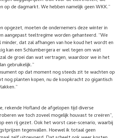
egen daggasprijzen. Ook voor de elektriciteit, die
ezen op de dagmarkt. We hebben namelijk geen WKK.”
n opgezet, moeten de ondernemers deze winter in
een aangepast teeltregime worden gehanteerd. “We
l minder, dat zal afhangen van hoe koud het wordt en
ukkig kan een Schlumbergera er wel tegen om wat
n zal de groei dan wat vertragen, waardoor we in het
an gebruikelijk.”
consument op dat moment nog steeds zit te wachten op
pt nog planten kopen, nu de koopkracht zo gigantisch
vlakken.”
ie, rekende Hofland de afgelopen tijd diverse
 proberen we toch zoveel mogelijk houvast te creëren”,
 op een rij gezet. Ook het worst case-scenario, waarbij
ngstprijzen tegenvallen. Hoewel ik totaal geen