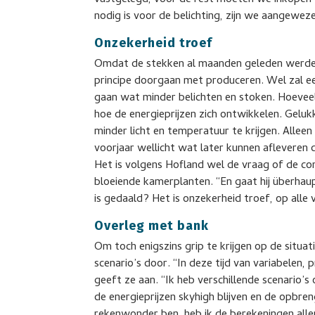
vastgelegd, voor de rest moeten we inkopen t
nodig is voor de belichting, zijn we aangew
Onzekerheid troef
Omdat de stekken al maanden geleden werde
principe doorgaan met produceren. Wel zal 
gaan wat minder belichten en stoken. Hoevee
hoe de energieprijzen zich ontwikkelen. Gel
minder licht en temperatuur te krijgen. Allee
voorjaar wellicht wat later kunnen afleveren d
Het is volgens Hofland wel de vraag of de 
bloeiende kamerplanten. “En gaat hij überhau
is gedaald? Het is onzekerheid troef, op alle 
Overleg met bank
Om toch enigszins grip te krijgen op de situat
scenario’s door. “In deze tijd van variabelen,
geeft ze aan. “Ik heb verschillende scenario’s
de energieprijzen skyhigh blijven en de opbre