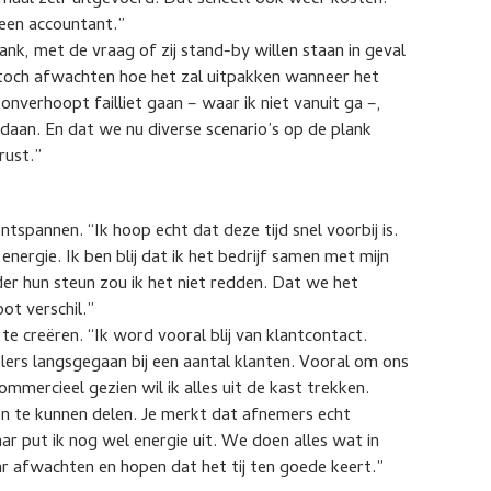
maal zelf uitgevoerd. Dat scheelt ook weer kosten.
 een accountant.”
nk, met de vraag of zij stand-by willen staan in geval
t toch afwachten hoe het zal uitpakken wanneer het
verhoopt failliet gaan – waar ik niet vanuit ga –,
gedaan. En dat we nu diverse scenario’s op de plank
rust.”
tspannen. “Ik hoop echt dat deze tijd snel voorbij is.
 energie. Ik ben blij dat ik het bedrijf samen met mijn
er hun steun zou ik het niet redden. Dat we het
ot verschil.”
e creëren. “Ik word vooral blij van klantcontact.
lers langsgegaan bij een aantal klanten. Vooral om ons
mercieel gezien wil ik alles uit de kast trekken.
n te kunnen delen. Je merkt dat afnemers echt
ar put ik nog wel energie uit. We doen alles wat in
r afwachten en hopen dat het tij ten goede keert.”