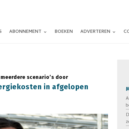
S
ABONNEMENT
BOEKEN
ADVERTEREN
C
 meerdere scenario’s door
ergiekosten in afgelopen
M
A
b
D
z