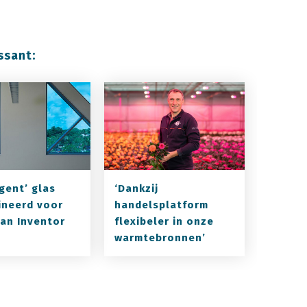
ssant:
igent’ glas
‘Dankzij
neerd voor
handelsplatform
an Inventor
flexibeler in onze
warmtebronnen’