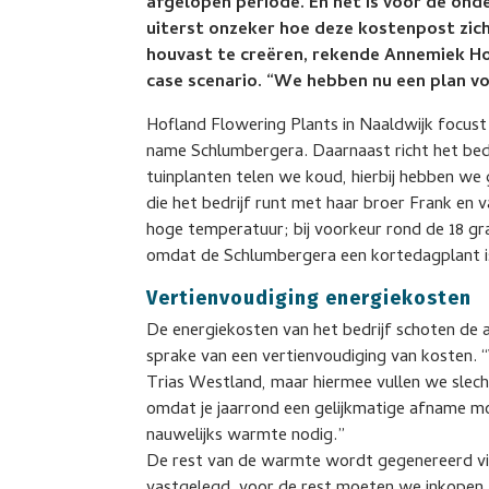
afgelopen periode. En het is voor de ond
uiterst onzeker hoe deze kostenpost zic
houvast te creëren, rekende Annemiek Ho
case scenario. “We hebben nu een plan voo
Hofland Flowering Plants in Naaldwijk focust
name Schlumbergera. Daarnaast richt het bedr
tuinplanten telen we koud, hierbij hebben we
die het bedrijf runt met haar broer Frank en
hoge temperatuur; bij voorkeur rond de 18 gra
omdat de Schlumbergera een kortedagplant is
Vertienvoudiging energiekosten
De energiekosten van het bedrijf schoten de
sprake van een vertienvoudiging van kosten.
Trias Westland, maar hiermee vullen we slec
omdat je jaarrond een gelijkmatige afname m
nauwelijks warmte nodig.”
De rest van de warmte wordt gegenereerd via