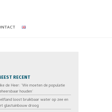
ONTACT
EEST RECENT
ike de Heer: ‘We moeten de populatie
eheersbaar houden’
elfland loost bruikbaar water op zee en
et glastuinbouw droog