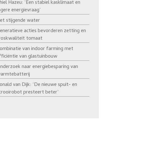
hiel Hazeu: ‘Een stabiel kasklimaat en
agere energievraag’
et stijgende water
eneratieve acties bevorderen zetting en
roskwaliteit tomaat
ombinatie van indoor farming met
fficiëntie van glastuinbouw
nderzoek naar energiebesparing van
armtebatterij
onald van Dijk: ‘De nieuwe spuit- en
trooirobot presteert beter’