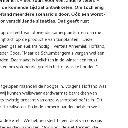
ernemers – net zoals voor veel andere telers –
h de komende tijd zal ontwikkelen. Om toch enig
fland meerdere scenario’s door. Oók een worst-
r verschillende situaties. Dat geeft rust.”
 op de teelt van bloeiende kamerplanten, en dan met
ijf zich op de productie van tuinplanten. “Deze
 geen gas en elektra nodig”, vertelt Annemiek Hofland,
 vader Goos. “Maar de Schlumbergera’s vergen wel een
den. Daarnaast is belichten in de winter een must,
 en om voldoende groei in het gewas te houden.”
 afgelopen maanden de hoogte in; volgens Hofland was
 “Wij kunnen weliswaar aardwarmte betrekken van
hts twintig procent van onze warmtebehoefte in. Dit
oet realiseren. En in de zomermaanden hebben we
 de ketel. “We hebben slechts een deel van ons gas