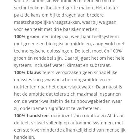
van de commissie Wennink en is bedoeld om de
sector toekomstbestendiger te maken. Het cluster
pakt de kans om bij te dragen aan bredere
maatschappelijke vraagstukken, waarbij we gaan
voor een teelt met drie basiskenmerken:
100% groen:
een integraal weerbaar teeltsysteem
met groene en biologische middelen, aangevuld met
technologische oplossingen. De teelt moet én 100%
groen én rendabel zijn. Daarbij gaat het om het hele
systeem, inclusief water, klimaat en substraat.
100% blauw:
telers veroorzaken geen schadelijke
emissies van gewasbeschermingsmiddelen en
nutriënten naar het oppervlaktewater. Daarnaast is
het de ambitie dat telers zich maximaal inspannen
om de waterkwaliteit in de tuinbouwgebieden waar
zij ondernemen significant te verbeteren.
100% handsfree:
door inzet van robotica en AI draait
de teelt vrijwel volledig op autonome systemen, met
een sterk verminderde afhankelijkheid van menselijk
handelen.