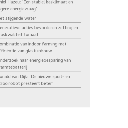
hiel Hazeu: ‘Een stabiel kasklimaat en
agere energievraag’
et stijgende water
eneratieve acties bevorderen zetting en
roskwaliteit tomaat
ombinatie van indoor farming met
fficiëntie van glastuinbouw
nderzoek naar energiebesparing van
armtebatterij
onald van Dijk: ‘De nieuwe spuit- en
trooirobot presteert beter’