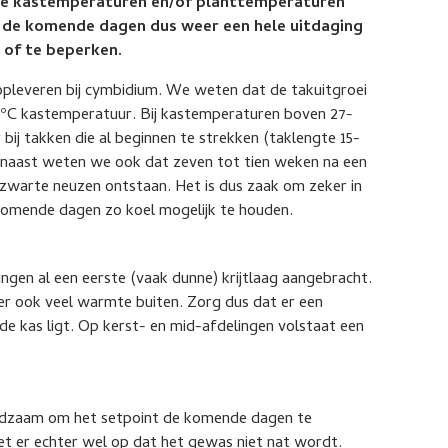
oge kastemperaturen en/of planttemperaturen
s de komende dagen dus weer een hele uitdaging
 of te beperken.
pleveren bij cymbidium. We weten dat de takuitgroei
26ºC kastemperatuur. Bij kastemperaturen boven 27-
bij takken die al beginnen te strekken (taklengte 15-
arnaast weten we ook dat zeven tot tien weken na een
zwarte neuzen ontstaan. Het is dus zaak om zeker in
komende dagen zo koel mogelijk te houden.
ngen al een eerste (vaak dunne) krijtlaag aangebracht.
eker ook veel warmte buiten. Zorg dus dat er een
 de kas ligt. Op kerst- en mid-afdelingen volstaat een
aadzaam om het setpoint de komende dagen te
 Let er echter wel op dat het gewas niet nat wordt.