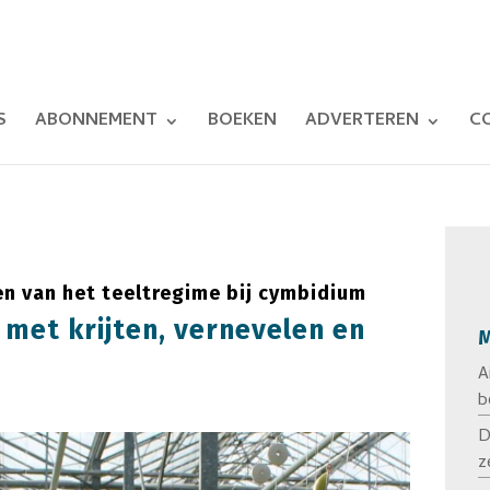
S
ABONNEMENT
BOEKEN
ADVERTEREN
C
n van het teeltregime bij cymbidium
 met krijten, vernevelen en
M
A
b
D
z