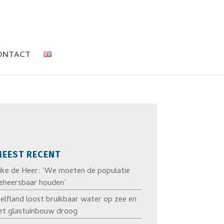
ONTACT
EEST RECENT
ike de Heer: ‘We moeten de populatie
eheersbaar houden’
elfland loost bruikbaar water op zee en
et glastuinbouw droog