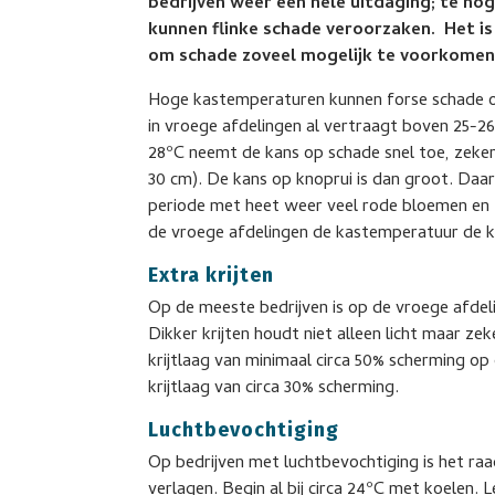
bedrijven weer een hele uitdaging; te h
kunnen flinke schade veroorzaken. Het i
om schade zoveel mogelijk te voorkomen
Hoge kastemperaturen kunnen forse schade o
in vroege afdelingen al vertraagt boven 25-
28ºC neemt de kans op schade snel toe, zeker 
30 cm). De kans op knoprui is dan groot. Da
periode met heet weer veel rode bloemen en 
de vroege afdelingen de kastemperatuur de 
Extra krijten
Op de meeste bedrijven is op de vroege afdeli
Dikker krijten houdt niet alleen licht maar z
krijtlaag van minimaal circa 50% scherming op
krijtlaag van circa 30% scherming.
Luchtbevochtiging
Op bedrijven met luchtbevochtiging is het r
verlagen. Begin al bij circa 24ºC met koelen.