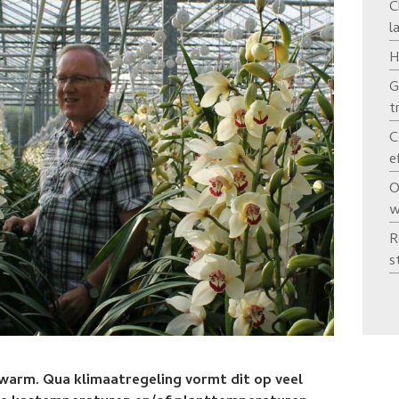
C
l
H
G
t
C
e
O
w
R
s
warm. Qua klimaatregeling vormt dit op veel