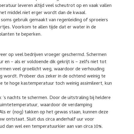
atuur leveren altijd veel scheutrot op en vaak vallen
 het middel niet erger wordt dan de kwaal.
 soms gebruik gemaakt van regenleiding of sproeiers
tjes. Voorkom te allen tijde dat er water in de
planten te beperken.
 weer op veel bedrijven vroeger geschermd. Schermen
 en – als er voldoende dik gekrijt is – zelfs niet tot
rmen veel groeilicht weg, waardoor de verhouding
ig wordt. Probeer dus zeker in de ochtend weinig te
e te hoge kastemperatuur toch weinig assimileert, kun
k ’s nachts te schermen. Door de uitstraling bij heldere
 ruimtetemperatuur, waardoor de verdamping
Als er (nog) takken op het gewas staan, kunnen deze
w ontstaat. Sluit dus circa anderhalf uur voor
d dan wel een temperatuurkier aan van circa 10%.