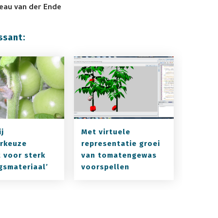
eau van der Ende
ssant:
ij
Met virtuele
arkeuze
representatie groei
 voor sterk
van tomatengewas
gsmateriaal’
voorspellen