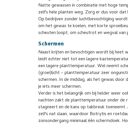
Natte gewassen in combinatie met hoge temper
zelfs hele planten weg. Zorg er dus voor dat
Op bedrijven zonder luchtbevochtiging wordt
om het gewas te koelen, met korte sproeibeur
scheuten loopt, om scheutrot en wegval van 
Schermen
Naast krijten en bevochtigen wordt bij heet
leidt echter niet tot een lagere kastemperatuur
een lagere planttemperatuur. Wel neemt sche
(groei)licht – planttemperatuur zeer ongunst
schermen. In de middag, als het gewas door d
je iets meer schermen.
Verder is het belangrijk om bij helder weer oo
nachten zakt de planttemperatuur onder de
stagneert en de kans op takbreuk toeneemt. 
zelfs nat slaan, waardoor Botrytis en roetdau
zonsondergang minimaal één schermdoek. Hou