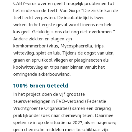
CABY-virus over en geeft mogelijk problemen tot
het einde van de teelt. Van Gurp: “Die ziekte kan de
teelt echt verpesten. De incubatietijd is twee
weken. In het ergste geval wordt ineens een hele
kas geel. Gelukkig is ons dat nog niet overkomen.”
Andere ziekten en plagen zijn
komkommerbontvirus, Mycosphaerella, trips,
wittevlieg, spint en luis. Tijdens de oogst van uien,
graan en spruitkool vliegen er plaaginsecten als
koolwittevlieg en trips naar binnen vanuit het
omringende akkerbouwland.
100% Groen Geteeld
In het project doen de vijf grootste
telersverenigingen in FVO-verband (Federatie
Vruchtgroente Organisaties) samen een driejarig
praktijkonderzoek naar chemievrij telen. Daarmee
spelen ze in op de situatie na 2027, als er nagenoeg
geen chemische middelen meer beschikbaar zijn.