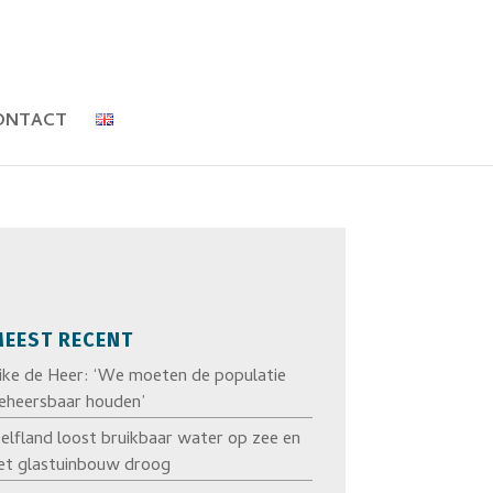
ONTACT
EEST RECENT
ike de Heer: ‘We moeten de populatie
eheersbaar houden’
elfland loost bruikbaar water op zee en
et glastuinbouw droog