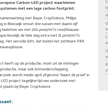
C
t Europese Carbon-LED project waarbinnen
l
ystemen met een lage carbon footprint.
H
 samenwerking met Bayer CropScience, Philips
G
g in Bleiswijk omvat drie kassen met daarin vijf
t
ing belichten we met 200 µmol/m²/s rood/blauwe
spectievelijk de hele dag extra met 35 µmol/m²/s
C
dag. Het verrode licht, dat buiten het zichtbare PAR
e
e gewasopbouw.
O
w
fect heeft op de productie, moet uit de metingen
R
n productie, maar ook lichtonderschepping,
s
erzoek wordt medio april afgerond. Naast de proef in
n-LED project tegelijkertijd een onderzoek met
t plaats bij Bayer CropScience.
ssant: