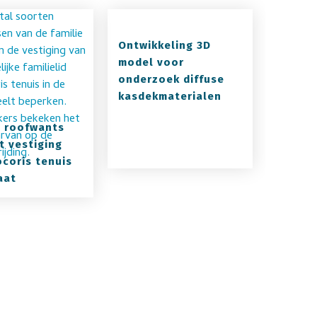
Ontwikkeling 3D
model voor
onderzoek diffuse
kasdekmaterialen
 roofwants
t vestiging
ocoris tenuis
aat