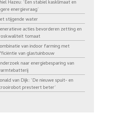
hiel Hazeu: ‘Een stabiel kasklimaat en
agere energievraag’
et stijgende water
eneratieve acties bevorderen zetting en
roskwaliteit tomaat
ombinatie van indoor farming met
fficiëntie van glastuinbouw
nderzoek naar energiebesparing van
armtebatterij
onald van Dijk: ‘De nieuwe spuit- en
trooirobot presteert beter’