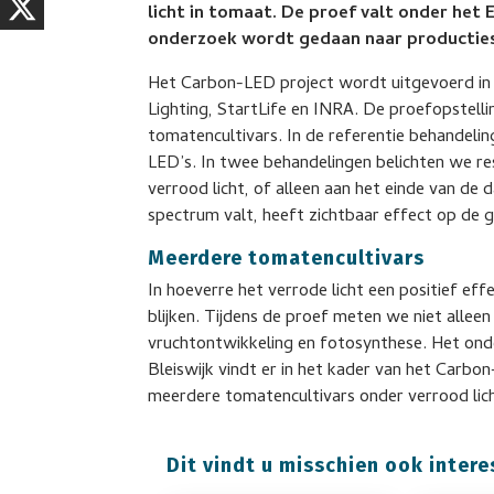
licht in tomaat. De proef valt onder he
onderzoek wordt gedaan naar producties
Het Carbon-LED project wordt uitgevoerd in
Lighting, StartLife en INRA. De proefopstellin
tomatencultivars. In de referentie behandel
LED’s. In twee behandelingen belichten we re
verrood licht, of alleen aan het einde van de 
spectrum valt, heeft zichtbaar effect op d
Meerdere tomatencultivars
In hoeverre het verrode licht een positief ef
blijken. Tijdens de proef meten we niet allee
vruchtontwikkeling en fotosynthese. Het ond
Bleiswijk vindt er in het kader van het Carbo
meerdere tomatencultivars onder verrood lich
Dit vindt u misschien ook intere