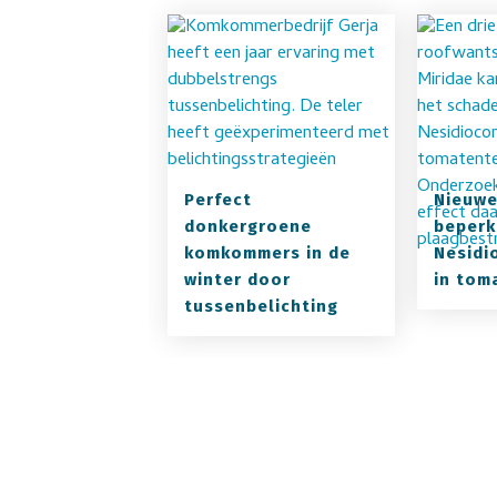
Perfect
Nieuwe
donkergroene
beperk
komkommers in de
Nesidi
winter door
in tom
tussenbelichting