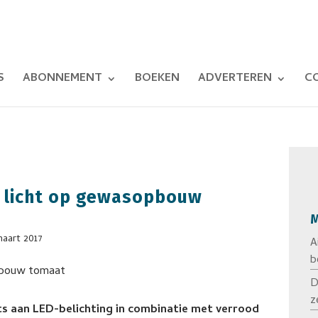
S
ABONNEMENT
BOEKEN
ADVERTEREN
C
d licht op gewasopbouw
M
maart 2017
A
b
D
z
ts aan LED-belichting in combinatie met verrood