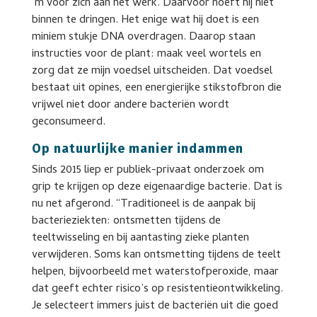
‘m voor zich aan het werk. Daarvoor hoeft hij niet
binnen te dringen. Het enige wat hij doet is een
miniem stukje DNA overdragen. Daarop staan
instructies voor de plant: maak veel wortels en
zorg dat ze mijn voedsel uitscheiden. Dat voedsel
bestaat uit opines, een energierijke stikstofbron die
vrijwel niet door andere bacteriën wordt
geconsumeerd.
Op natuurlijke manier indammen
Sinds 2015 liep er publiek-privaat onderzoek om
grip te krijgen op deze eigenaardige bacterie. Dat is
nu net afgerond. “Traditioneel is de aanpak bij
bacterieziekten: ontsmetten tijdens de
teeltwisseling en bij aantasting zieke planten
verwijderen. Soms kan ontsmetting tijdens de teelt
helpen, bijvoorbeeld met waterstofperoxide, maar
dat geeft echter risico’s op resistentieontwikkeling.
Je selecteert immers juist de bacteriën uit die goed