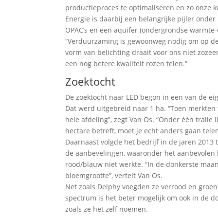
productieproces te optimaliseren en zo onze kw
Energie is daarbij een belangrijke pijler onde
OPAC’s en een aquifer (ondergrondse warmte-o
“Verduurzaming is gewoonweg nodig om op deze
vorm van belichting draait voor ons niet zoze
een nog betere kwaliteit rozen telen.”
Zoektocht
De zoektocht naar LED begon in een van de eig
Dat werd uitgebreid naar 1 ha. “Toen merkten
hele afdeling”, zegt Van Os. “Onder één tralie
hectare betreft, moet je echt anders gaan telen
Daarnaast volgde het bedrijf in de jaren 2013
de aanbevelingen, waaronder het aanbevolen li
rood/blauw niet werkte. “In de donkerste maan
bloemgrootte”, vertelt Van Os.
Net zoals Delphy voegden ze verrood en groen
spectrum is het beter mogelijk om ook in de d
zoals ze het zelf noemen.