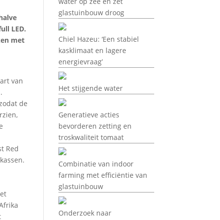
water op zee en zet
glastuinbouw droog
halve
ull LED.
Chiel Hazeu: ‘Een stabiel
eken met
kasklimaat en lagere
energievraag’
Bart van
Het stijgende water
.
 zodat de
rzien,
Generatieve acties
e
bevorderen zetting en
troskwaliteit tomaat
st Red
 kassen.
Combinatie van indoor
farming met efficiëntie van
glastuinbouw
et
Afrika
Onderzoek naar
t