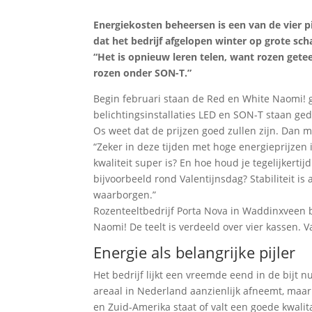
Energiekosten beheersen is een van de vier p
dat het bedrijf afgelopen winter op grote sch
“Het is opnieuw leren telen, want rozen gete
rozen onder SON-T.”
Begin februari staan de Red en White Naomi! gro
belichtingsinstallaties LED en SON-T staan ged
Os weet dat de prijzen goed zullen zijn. Dan mag
“Zeker in deze tijden met hoge energieprijzen 
kwaliteit super is? En hoe houd je tegelijkerti
bijvoorbeeld rond Valentijnsdag? Stabiliteit is 
waarborgen.”
Rozenteeltbedrijf Porta Nova in Waddinxveen b
Naomi! De teelt is verdeeld over vier kassen. V
Energie als belangrijke pijler
Het bedrijf lijkt een vreemde eend in de bijt 
areaal in Nederland aanzienlijk afneemt, maar h
en Zuid-Amerika staat of valt een goede kwali