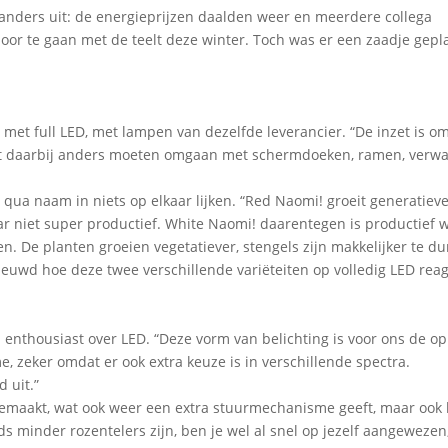
 anders uit: de energieprijzen daalden weer en meerdere collega
door te gaan met de teelt deze winter. Toch was er een zaadje gepla
 met full LED, met lampen van dezelfde leverancier. “De inzet is o
 zult daarbij anders moeten omgaan met schermdoeken, ramen, verw
qua naam in niets op elkaar lijken. “Red Naomi! groeit generatiev
aar niet super productief. White Naomi! daarentegen is productief w
gen. De planten groeien vegetatiever, stengels zijn makkelijker te du
ieuwd hoe deze twee verschillende variëteiten op volledig LED rea
 enthousiast over LED. “Deze vorm van belichting is voor ons de op
, zeker omdat er ook extra keuze is in verschillende spectra.
 uit.”
emaakt, wat ook weer een extra stuurmechanisme geeft, maar ook 
s minder rozentelers zijn, ben je wel al snel op jezelf aangewezen