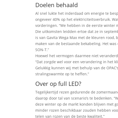
Doelen behaald
Al snel lukte het inderdaad om energie te bes
ongeveer 40% op het elektriciteitsverbruik. Wa
vorderingen. “We hebben in de eerste winter me
Die uitkomsten leidden ertoe dat ze in septemb
is van Gavita Wega Max met de kleuren rood, 
maken van de bestaande bekabeling. Het was d
SON-T.”
Hoewel het vermogen daarmee niet veranderde,
“Dat zorgde wel voor een verandering in het kl
Gelukkig kunnen wij met behulp van de OPAC’
stralingswarmte op te heffen.”
Over op full LED?
Tegelijkertijd rezen gedurende de zomermaand
daarop door tal van scenario’s te bedenken. “W
deze winter op de markt konden blijven met goed
minder rozen beschikbaar zouden hebben voor 
telen van rozen van de beste kwaliteit.”