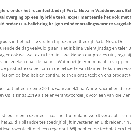
ijlers onder het rozenteeltbedrijf Porta Nova in Waddinxveen. Be
aal overging op een hybride teelt, experimenteerde het ook met f
eld onder LED-belichting krijgen minder stralingswarmte vergel
ots in het licht te stralen bij rozenteeltbedrijf Porta Nova. De
urende de dag veelvuldig aan. Het is bijna Valentijnsdag en teler 
 er ook wel wat extra licht in. “We kienen dat precies uit”, zegt hij
is het zoeken naar de balans. Wat moet je er minimaal in stoppen,
jd de productie op peil om in de behoefte van klanten te kunnen voo
alles om de kwaliteit en continuïteit van onze teelt en ons product t
estaat uit een kleine 20 ha, waarvan 4,3 ha White Naomi! en de re
an Os is sinds 2019 als teler verantwoordelijk voor een van die vier
nu steeds meer rozenteelt naar het buitenland wordt verplaatst en h
et Zuid-Hollandse teeltbedrijf blijft investeren en uitbreiden. “In 
tatieve rozenteelt met een regenbui. Wij hebben de techniek om he