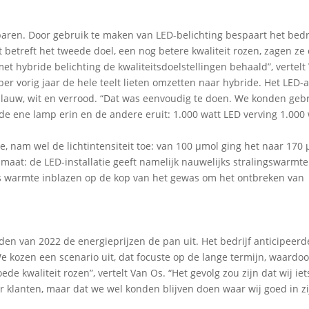
paren. Door gebruik te maken van LED-belichting bespaart het bedr
t betreft het tweede doel, een nog betere kwaliteit rozen, zagen ze
t hybride belichting de kwaliteitsdoelstellingen behaald”, vertelt
er vorig jaar de hele teelt lieten omzetten naar hybride. Het LED
blauw, wit en verrood. “Dat was eenvoudig te doen. We konden geb
e ene lamp erin en de andere eruit: 1.000 watt LED verving 1.000 
 nam wel de lichtintensiteit toe: van 100 µmol ging het naar 170 
imaat: de LED-installatie geeft namelijk nauwelijks stralingswarmte
s warmte inblazen op de kop van het gewas om het ontbreken van
en van 2022 de energieprijzen de pan uit. Het bedrijf anticipeerd
e kozen een scenario uit, dat focuste op de lange termijn, waardoo
e kwaliteit rozen”, vertelt Van Os. “Het gevolg zou zijn dat wij iet
klanten, maar dat we wel konden blijven doen waar wij goed in zi