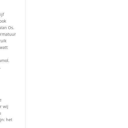
ijf
 ook
 Van Os.
-armatuur
ruik
watt
µmol.
.
e
r wij
s
jn: het