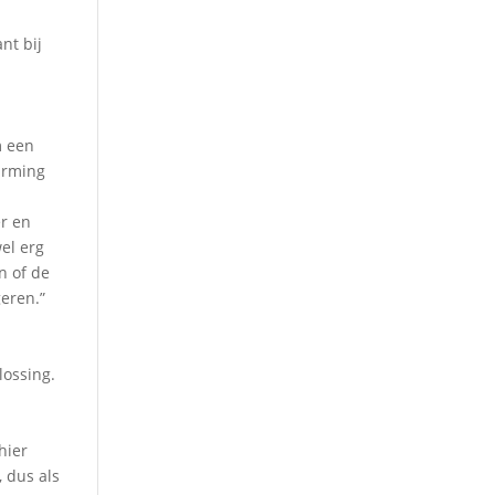
nt bij
m een
arming
er en
el erg
n of de
geren.”
lossing.
hier
, dus als