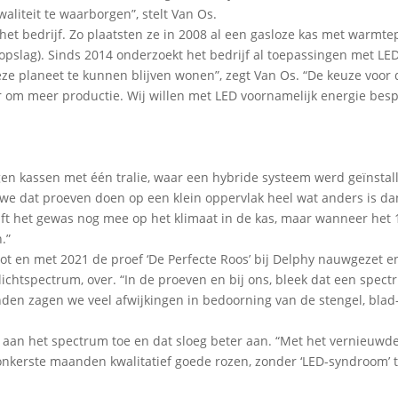
aliteit te waarborgen”, stelt Van Os.
r het bedrijf. Zo plaatsten ze in 2008 al een gasloze kas met warm
pslag). Sinds 2014 onderzoekt het bedrijf al toepassingen met LED
 planeet te kunnen blijven wonen”, zegt Van Os. “De keuze voor 
er om meer productie. Wij willen met LED voornamelijk energie bes
en kassen met één tralie, waar een hybride systeem werd geïnstal
 we dat proeven doen op een klein oppervlak heel wat anders is d
 lift het gewas nog mee op het klimaat in de kas, maar wanneer het 
.”
 tot en met 2021 de proef ‘De Perfecte Roos’ bij Delphy nauwgezet 
chtspectrum, over. “In de proeven en bij ons, bleek dat een spec
den zagen we veel afwijkingen in bedoorning van de stengel, blad
 aan het spectrum toe en dat sloeg beter aan. “Met het vernieuwd
onkerste maanden kwalitatief goede rozen, zonder ‘LED-syndroom’ te