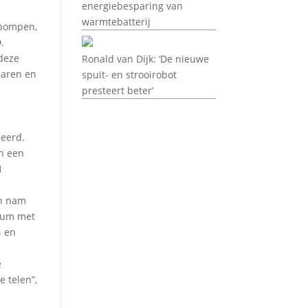
energiebesparing van
warmtebatterij
tepompen,
.
deze
Ronald van Dijk: ‘De nieuwe
paren en
spuit- en strooirobot
presteert beter’
leerd.
an een
1
en nam
trum met
- en
e
 telen”,