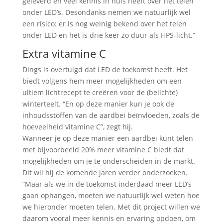
geleverd en veel kennis in huis heeft over het telen
onder LED’s. Desondanks nemen we natuurlijk wel
een risico: er is nog weinig bekend over het telen
onder LED en het is drie keer zo duur als HPS-licht.”
Extra vitamine C
Dings is overtuigd dat LED de toekomst heeft. Het
biedt volgens hem meer mogelijkheden om een
ultiem lichtrecept te creëren voor de (belichte)
winterteelt. “En op deze manier kun je ook de
inhoudsstoffen van de aardbei beïnvloeden, zoals de
hoeveelheid vitamine C”, zegt hij.
Wanneer je op deze manier een aardbei kunt telen
met bijvoorbeeld 20% meer vitamine C biedt dat
mogelijkheden om je te onderscheiden in de markt.
Dit wil hij de komende jaren verder onderzoeken.
“Maar als we in de toekomst inderdaad meer LED’s
gaan ophangen, moeten we natuurlijk wel weten hoe
we hieronder moeten telen. Met dit project willen we
daarom vooral meer kennis en ervaring opdoen, om