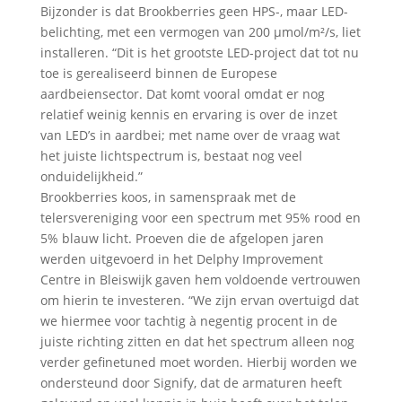
Bijzonder is dat Brookberries geen HPS-, maar LED-
belichting, met een vermogen van 200 μmol/m²/s, liet
installeren. “Dit is het grootste LED-project dat tot nu
toe is gerealiseerd binnen de Europese
aardbeiensector. Dat komt vooral omdat er nog
relatief weinig kennis en ervaring is over de inzet
van LED’s in aardbei; met name over de vraag wat
het juiste lichtspectrum is, bestaat nog veel
onduidelijkheid.”
Brookberries koos, in samenspraak met de
telersvereniging voor een spectrum met 95% rood en
5% blauw licht. Proeven die de afgelopen jaren
werden uitgevoerd in het Delphy Improvement
Centre in Bleiswijk gaven hem voldoende vertrouwen
om hierin te investeren. “We zijn ervan overtuigd dat
we hiermee voor tachtig à negentig procent in de
juiste richting zitten en dat het spectrum alleen nog
verder gefinetuned moet worden. Hierbij worden we
ondersteund door Signify, dat de armaturen heeft