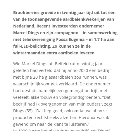
Brookberries groeide in twintig jaar tijd uit tot één
van de toonaangevende aardbeienkwekerijen van
Nederland. Recent investeerden ondernemer
Marcel Dings en zijn compagnon – in samenwerking
met telersvereniging Fossa Eugenia – in 1,7 ha aan
full-LED-belichting. Zo kunnen ze in de
wintermaanden extra aardbeien leveren.
Wie Marcel Dings uit Belfeld ruim twintig jaar
geleden had verteld dat hij anno 2020 een bedrijf
met bijna 20 ha glasaardbeien zou runnen, was
waarschijnlijk voor gek verklaard. De ondernemer
had destijds namelijk een gemengd bedrijf, met
veeteelt, akkerbouw en vollegrondsgroenten. “Dat
bedrijf had ik overgenomen van mijn ouders”, zegt
Dings (55). “Dat liep goed, ook omdat we al onze
producten rechtstreeks afzetten. Hierdoor was ik
gewend om naar de klant te luisteren.”
In 1999 kwam het glastuinbouwbedrijf van Dings’