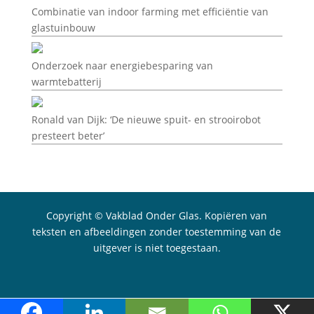
Combinatie van indoor farming met efficiëntie van
glastuinbouw
Onderzoek naar energiebesparing van
warmtebatterij
Ronald van Dijk: ‘De nieuwe spuit- en strooirobot
presteert beter’
Copyright © Vakblad Onder Glas. Kopiëren van
teksten en afbeeldingen zonder toestemming van de
uitgever is niet toegestaan.