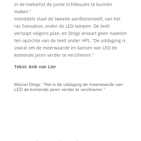
in de toekomst de juiste lichtkeuzes te kunnen
maken.”
Inmiddels staat de tweede aardbeienteelt, van het
ras Sonsation, onder de LED-lampen. De teelt
verloopt volgens plan, en Dings ervaart geen nadelen
ten opzichte van de teelt onder HPS. “De uitdaging is
vooral om de meerwaarde en kansen van LED de
komende jaren verder te verzilveren.”
Tekst: Ank van Lier
Belichte Hollandse aardbeien zijn volgens Marcel Dings
in de wintermaanden een ‘lokkertje’ in het winkelschap.