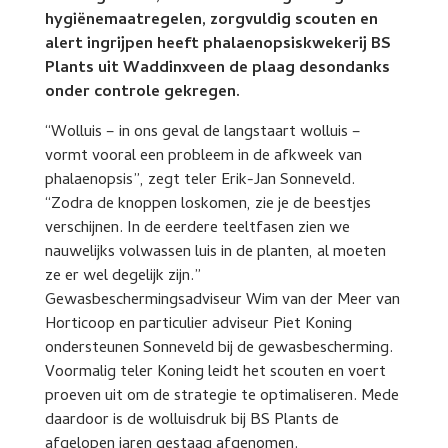
hygiënemaatregelen, zorgvuldig scouten en
alert ingrijpen heeft phalaenopsiskwekerij BS
Plants uit Waddinxveen de plaag desondanks
onder controle gekregen.
“Wolluis – in ons geval de langstaart wolluis –
vormt vooral een probleem in de afkweek van
phalaenopsis”, zegt teler Erik-Jan Sonneveld.
“Zodra de knoppen loskomen, zie je de beestjes
verschijnen. In de eerdere teeltfasen zien we
nauwelijks volwassen luis in de planten, al moeten
ze er wel degelijk zijn.”
Gewasbeschermingsadviseur Wim van der Meer van
Horticoop en particulier adviseur Piet Koning
ondersteunen Sonneveld bij de gewasbescherming.
Voormalig teler Koning leidt het scouten en voert
proeven uit om de strategie te optimaliseren. Mede
daardoor is de wolluisdruk bij BS Plants de
afgelopen jaren gestaag afgenomen.