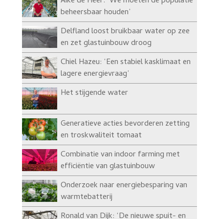
Aike de Heer: ‘We moeten de populatie
beheersbaar houden’
Delfland loost bruikbaar water op zee
en zet glastuinbouw droog
Chiel Hazeu: ‘Een stabiel kasklimaat en
lagere energievraag’
Het stijgende water
Generatieve acties bevorderen zetting
en troskwaliteit tomaat
Combinatie van indoor farming met
efficiëntie van glastuinbouw
Onderzoek naar energiebesparing van
warmtebatterij
Ronald van Dijk: ‘De nieuwe spuit- en