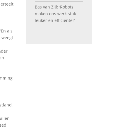
erteelt
Bas van Zijl: ‘Robots
maken ons werk stuk
leuker en efficiënter’
“En als
n weegt
nder
van
temming
stland,
illen
ased