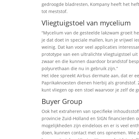
gedroogde bladresten, Kompany heeft het hef
tot meststof.
Vliegtuigstoel van mycelium
“Mycelium van de gesteelde lakzwam groeit h
je dat doet in speciale mallen, kun je vrijwe
weinig. Dat kan voor veel applicaties interessa
prototype van een ultralichte vliegtuigstoel u
zwaar en die kunnen daardoor brandstof bespa
polyurethaan die nu in gebruik zijn.”
Het idee spreekt Airbus dermate aan, dat er e
Paprikaknoesten dienen hierbij als grondstof. 
kunt vliegen op een stoel waarvoor je zelf de 
Buyer Group
Ook het extraheren van specifieke inhoudssto
provincie Zuid-Holland en SIGN financierden o
mogelijkheden zijn eindeloos en er is veel en
doen, kunnen contact met ons opnemen. Wie ze