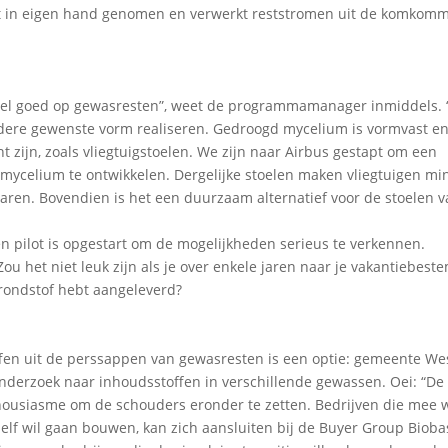
t in eigen hand genomen en verwerkt reststromen uit de komkomm
eel goed op gewasresten”, weet de programmamanager inmiddels. 
l iedere gewenste vorm realiseren. Gedroogd mycelium is vormvast e
nt zijn, zoals vliegtuigstoelen. We zijn naar Airbus gestapt om een
it mycelium te ontwikkelen. Dergelijke stoelen maken vliegtuigen mi
ren. Bovendien is het een duurzaam alternatief voor de stoelen 
en pilot is opgestart om de mogelijkheden serieus te verkennen.
Zou het niet leuk zijn als je over enkele jaren naar je vakantiebes
grondstof hebt aangeleverd?
ffen uit de perssappen van gewasresten is een optie: gemeente We
nderzoek naar inhoudsstoffen in verschillende gewassen. Oei: “De
thousiasme om de schouders eronder te zetten. Bedrijven die mee w
lf wil gaan bouwen, kan zich aansluiten bij de Buyer Group Biob