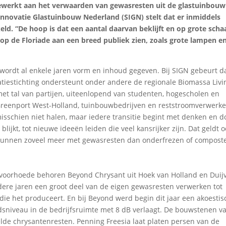
ewerkt aan het verwaarden van gewasresten uit de glastuinbouw
novatie Glastuinbouw Nederland (SIGN) stelt dat er inmiddels
eld. “De hoop is dat een aantal daarvan beklijft en op grote scha
 op de Floriade aan een breed publiek zien, zoals grote lampen e
 wordt al enkele jaren vorm en inhoud gegeven. Bij SIGN gebeurt d
tiestichting ondersteunt onder andere de regionale Biomassa Livi
et tal van partijen, uiteenlopend van studenten, hogescholen en
, Greenport West-Holland, tuinbouwbedrijven en reststroomverwerker
isschien niet halen, maar iedere transitie begint met denken en d
lijkt, tot nieuwe ideeën leiden die veel kansrijker zijn. Dat geldt 
 kunnen zoveel meer met gewasresten dan onderfrezen of composte
voorhoede behoren Beyond Chrysant uit Hoek van Holland en Duijv
rdere jaren een groot deel van de eigen gewasresten verwerken tot
ie het produceert. En bij Beyond werd begin dit jaar een akoestis
idsniveau in de bedrijfsruimte met 8 dB verlaagt. De bouwstenen v
lde chrysantenresten. Penning Freesia laat platen persen van de