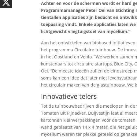
Achter en voor de schermen wordt er hard g
Programmamanager Peter Oei van Stichting In
tientallen applicaties zijn bedacht en ontwikk
toepassing vindt. Enkele applicaties laten we
lichtgewicht vliegtuigstoel van mycelium.”
Aan het ontwikkelen van biobased initiatieven
het programma Circulaire tuinbouw. De innova
in het Oostland en Venlo. “We werken samen m
kunstenaars tot circulaire startups, Blue City
Oei. “De meeste ideeën zullen de eindstreep m
soms kan een idee dat later niet levensvatbaar b
het circulair maken van de glastuinbouw. We
Innovatieve telers
Tot de tuinbouwbedrijven die meelopen in de 
Tomaten uit Pijnacker. Duijvestijn laat al mee
kartonnen kleinverpakkingen voor de tomaten d
wand geplaatst van 14 x 4 meter, die het gelu
mycelium waren ter plekke geteeld op gehakse