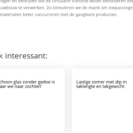
ingen en bedrijven die de circulaire transitie willen bevorderen do
ieuwbouw te verwerken. Zo stimuleren we de markt om toepassinge
 materialen beter concurreren met de gangbare producten.
k interessant:
Schoon glas zonder gedoe is
Lastige zomer met dip in
aar we naar zochten’
taklengte en takgewicht