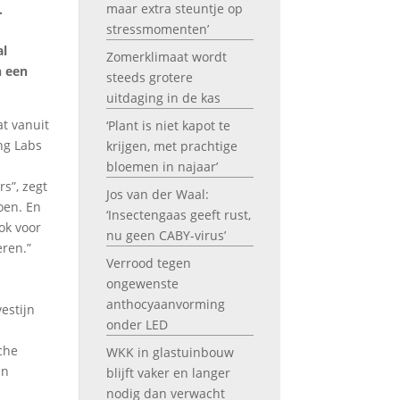
maar extra steuntje op
.
stressmomenten’
al
Zomerklimaat wordt
n een
steeds grotere
uitdaging in de kas
at vanuit
‘Plant is niet kapot te
ng Labs
krijgen, met prachtige
bloemen in najaar’
s”, zegt
Jos van der Waal:
oen. En
‘Insectengaas geeft rust,
ook voor
nu geen CABY-virus’
ren.”
Verrood tegen
ongewenste
anthocyaanvorming
estijn
onder LED
che
WKK in glastuinbouw
an
blijft vaker en langer
nodig dan verwacht