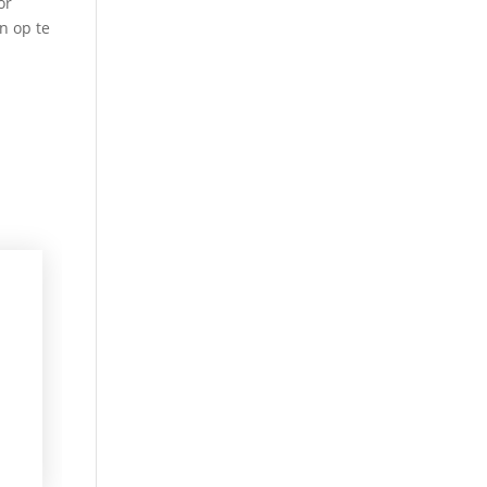
or
n op te