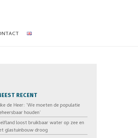
ONTACT
EEST RECENT
ike de Heer: ‘We moeten de populatie
eheersbaar houden’
elfland loost bruikbaar water op zee en
et glastuinbouw droog