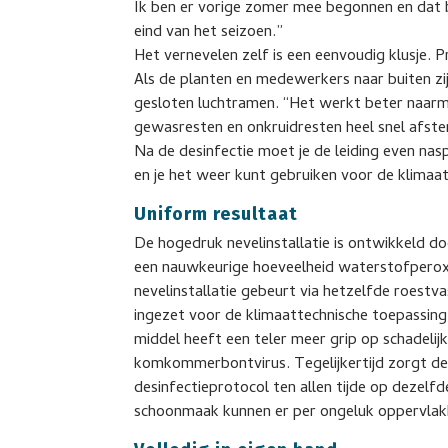
Ik ben er vorige zomer mee begonnen en dat b
eind van het seizoen.”
Het vernevelen zelf is een eenvoudig klusje. P
Als de planten en medewerkers naar buiten zijn
gesloten luchtramen. “Het werkt beter naarm
gewasresten en onkruidresten heel snel afst
Na de desinfectie moet je de leiding even na
en je het weer kunt gebruiken voor de klimaa
Uniform resultaat
De hogedruk nevelinstallatie is ontwikkeld do
een nauwkeurige hoeveelheid waterstofperox
nevelinstallatie gebeurt via hetzelfde roestv
ingezet voor de klimaattechnische toepassing
middel heeft een teler meer grip op schadeli
komkommerbontvirus. Tegelijkertijd zorgt dez
desinfectieprotocol ten allen tijde op dezelf
schoonmaak kunnen er per ongeluk oppervlakk