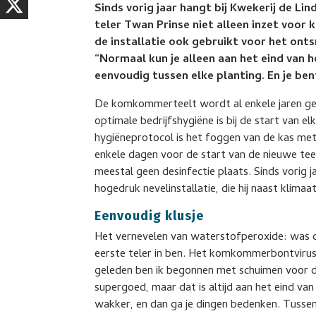
Sinds vorig jaar hangt bij Kwekerij de Lin
teler Twan Prinse niet alleen inzet voor 
de installatie ook gebruikt voor het on
“Normaal kun je alleen aan het eind van h
eenvoudig tussen elke planting. En je ben
De komkommerteelt wordt al enkele jaren g
optimale bedrijfshygiëne is bij de start van el
hygiëneprotocol is het foggen van de kas met
enkele dagen voor de start van de nieuwe teelt
meestal geen desinfectie plaats. Sinds vorig j
hogedruk nevelinstallatie, die hij naast klima
Eenvoudig klusje
Het vernevelen van waterstofperoxide: was dat
eerste teler in ben. Het komkommerbontvirus k
geleden ben ik begonnen met schuimen voor d
supergoed, maar dat is altijd aan het eind va
wakker, en dan ga je dingen bedenken. Tussen