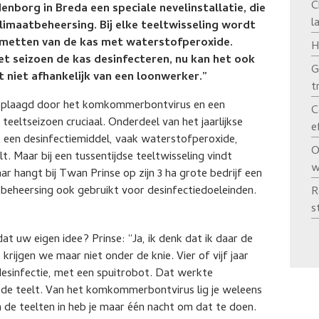
C
denborg in Breda een speciale nevelinstallatie, die
l
klimaatbeheersing. Bij elke teeltwisseling wordt
tsmetten van de kas met waterstofperoxide.
H
et seizoen de kas desinfecteren, nu kan het ook
G
t niet afhankelijk van een loonwerker.”
t
eplaagd door het komkommerbontvirus en een
C
k teeltseizoen cruciaal. Onderdeel van het jaarlijkse
e
 een desinfectiemiddel, vaak waterstofperoxide,
O
. Maar bij een tussentijdse teeltwisseling vindt
w
aar hangt bij Twan Prinse op zijn 3 ha grote bedrijf een
atbeheersing ook gebruikt voor desinfectiedoeleinden.
R
s
 uw eigen idee? Prinse: “Ja, ik denk dat ik daar de
rijgen we maar niet onder de knie. Vier of vijf jaar
esinfectie, met een spuitrobot. Dat werkte
n de teelt. Van het komkommerbontvirus lig je weleens
 de teelten in heb je maar één nacht om dat te doen.