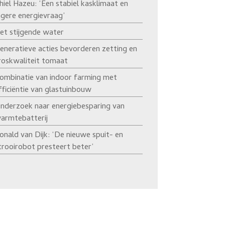
hiel Hazeu: ‘Een stabiel kasklimaat en
agere energievraag’
et stijgende water
eneratieve acties bevorderen zetting en
roskwaliteit tomaat
ombinatie van indoor farming met
fficiëntie van glastuinbouw
nderzoek naar energiebesparing van
armtebatterij
onald van Dijk: ‘De nieuwe spuit- en
trooirobot presteert beter’