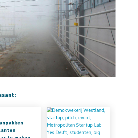
ssant:
aanpakken
lanten
ar te maken