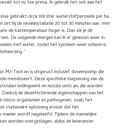
evalt tot nu toe prima. Ik gebruik het ook aan het
rinse gebruikt circa 100 liter waterstofperoxide per ha.
 zet hij de nevelinstallatie 20 tot 30 minuten aan, met
ate de kastemperatuur hoger is. Dan zie je de
erven. De volgende morgen kan ik er gewoon weer in.
spoelen met water, zodat het systeem weer schoon is
tbeheersing.”
or MJ-Tech en is uitgerust inclusief doseerpomp die
ide meedoseert. Deze specifieke toepassing van de
aststalen leidingwerk en nozzle units als die worden
. Dankzij de desinfecterende eigenschappen van het
jke micro-organismen en pathogenen, zoals het
e stationaire oplossing ervoor dat het
de manier wordt nageleefd. Tijdens de menselijke
en worden overgeslagen, aldus de leverancier.