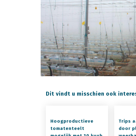
Dit vindt u misschien ook intere
Hoogproductieve
Trips 
tomatenteelt
door p
mogelijk met 10 kuub
weerba