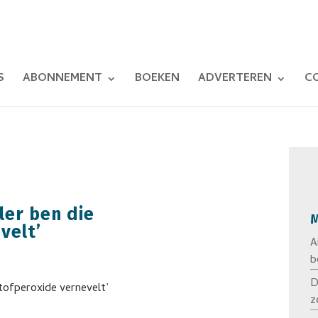
S
ABONNEMENT
BOEKEN
ADVERTEREN
C
ler ben die
M
velt’
A
b
D
z