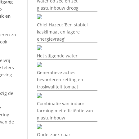
water op zee en zet
itgang
glastuinbouw droog
t-
nk en
Chiel Hazeu: ‘Een stabiel
kasklimaat en lagere
seren zo
energievraag’
 ook
Het stijgende water
elvrij
 telers
Generatieve acties
geving.
bevorderen zetting en
troskwaliteit tomaat
ezig de
n
Combinatie van indoor
e
farming met efficiëntie van
ering
glastuinbouw
 van de
Onderzoek naar