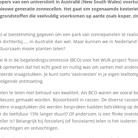
ppers van een universiteit in Australië (New South Wales) voortu
nieuwe generatie zonnecellen. Het gaat om zogenaamde kesterie
 grondstoffen die veelvuldig voorkomen op aarde zoals koper, zi
imte) al toestemming gegeven om een park van zonnepanelen te reali
tuk dichterbij.…, in Australië dan wel. Maar kunnen we in Nederland
n duurzaam mooie planten telen?
at ik in de begeleidingscommissie (BCO) voor het WUR-project ‘fossi
il ik opmerken dat het echt goed en nuttig was om samen met andere
teerde vraagstukken. Je kunt soms ‘vastroesten’ in je eigen teeltom
 volgende ontmoeting.
anten te telen met behoud van kwaliteit. Als BCO waren we vooral b
 keuzes gemaakt worden. Bijvoorbeeld in rassen. De diverse rasse
ndere vraagstukken die werden besproken hadden betrekking op d
 de teeltduur 15% langer duurt? Of andersom, is een flinke invest
 is? Belangrijk bij fossielvrij (of fossielarm) telen is het isoleren
bevochtigen en ontvochtigen.