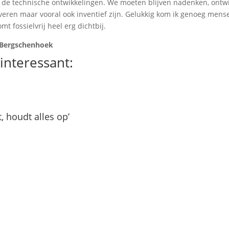
ar de technische ontwikkelingen. We moeten blijven nadenken, ontw
overen maar vooral ook inventief zijn. Gelukkig kom ik genoeg mens
t fossielvrij heel erg dichtbij.
n Bergschenhoek
interessant:
t, houdt alles op’