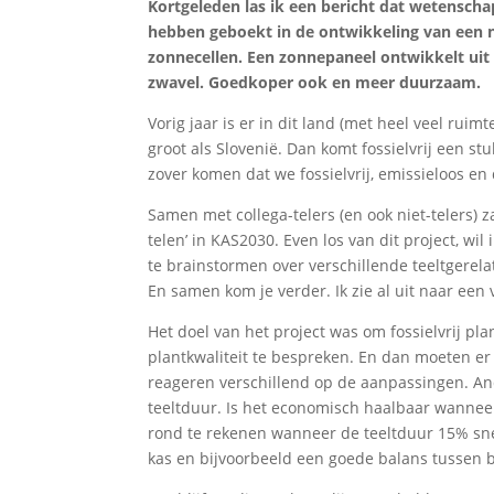
Kortgeleden las ik een bericht dat wetenscha
hebben geboekt in de ontwikkeling van een 
zonnecellen. Een zonnepaneel ontwikkelt uit
zwavel. Goedkoper ook en meer duurzaam.
Vorig jaar is er in dit land (met heel veel ru
groot als Slovenië. Dan komt fossielvrij een s
zover komen dat we fossielvrij, emissieloos e
Samen met collega-telers (en ook niet-telers) z
telen’ in KAS2030. Even los van dit project, w
te brainstormen over verschillende teeltgerela
En samen kom je verder. Ik zie al uit naar een
Het doel van het project was om fossielvrij pl
plantkwaliteit te bespreken. En dan moeten er
reageren verschillend op de aanpassingen. A
teeltduur. Is het economisch haalbaar wanneer
rond te rekenen wanneer de teeltduur 15% sneller
kas en bijvoorbeeld een goede balans tussen 