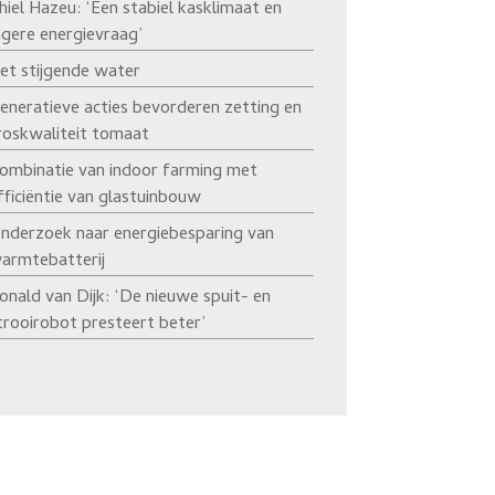
hiel Hazeu: ‘Een stabiel kasklimaat en
agere energievraag’
et stijgende water
eneratieve acties bevorderen zetting en
roskwaliteit tomaat
ombinatie van indoor farming met
fficiëntie van glastuinbouw
nderzoek naar energiebesparing van
armtebatterij
onald van Dijk: ‘De nieuwe spuit- en
trooirobot presteert beter’