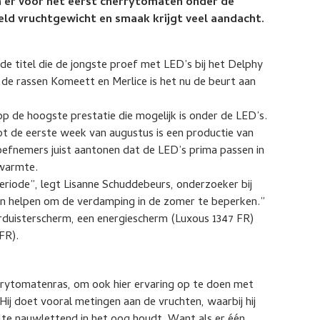
 er voor het eerst cherrytomaten onder de
eld vruchtgewicht en smaak krijgt veel aandacht.
 titel die de jongste proef met LED’s bij het Delphy
e rassen Komeett en Merlice is het nu de beurt aan
p de hoogste prestatie die mogelijk is onder de LED’s.
tot de eerste week van augustus is een productie van
oefnemers juist aantonen dat de LED’s prima passen in
 warmte.
riode”, legt Lisanne Schuddebeurs, onderzoeker bij
aan helpen om de verdamping in de zomer te beperken.”
erduisterscherm, een energiescherm (Luxous 1347 FR)
FR).
rytomatenras, om ook hier ervaring op te doen met
Hij doet vooral metingen aan de vruchten, waarbij hij