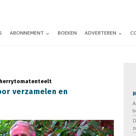
S
ABONNEMENT
BOEKEN
ADVERTEREN
C
herrytomatenteelt
voor verzamelen en
M
A
b
D
z