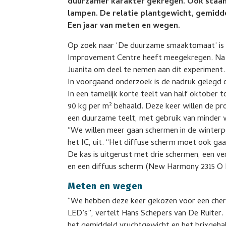
duurzamer karakter gekregen. Ook staan
lampen. De relatie plantgewicht, gemidd
Een jaar van meten en wegen.
Op zoek naar ‘De duurzame smaaktomaat’ is de
Improvement Centre heeft meegekregen. Na d
Juanita om deel te nemen aan dit experiment.
In voorgaand onderzoek is de nadruk gelegd o
In een tamelijk korte teelt van half oktober 
90 kg per m² behaald. Deze keer willen de pr
een duurzame teelt, met gebruik van minder
“We willen meer gaan schermen in de winterpe
het IC, uit. “Het diffuse scherm moet ook g
De kas is uitgerust met drie schermen, een v
en een diffuus scherm (New Harmony 2315 O 
Meten en wegen
“We hebben deze keer gekozen voor een cher
LED’s”, vertelt Hans Schepers van De Ruiter. 