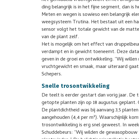
het gemiddeld vruchtgewicht en het brixgeha
ding belangrijk is in het fijne segment, dan is
Meten en wegen is sowieso een belangrijk el
weegsysteem Trutina. Het bestaat uit een h
sensor volgt het totale gewicht van de matt
van de plant zelf.
Het is mogelijk om het effect van druppelbeu
verdampt en in gewicht toeneemt. Deze data,
geven in de groei en ontwikkeling. “Wij wille
vruchtgewicht en smaak, maar uiteraard gaat a
Schepers.
Snelle trosontwikkeling
De teelt is eerder gestart dan vorig jaar. De 
getopte planten zijn op 18 augustus geplant
De plantdichtheid was bij aanvang 3,5 planten
aangehouden (4,4 per m²). Waarschijnlijk komt
trosontwikkeling is erg snel geweest. In week
Schuddebeurs: “Wij wilden de gewasopbouw voo