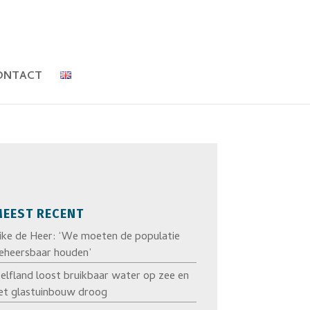
ONTACT
EEST RECENT
ike de Heer: ‘We moeten de populatie
eheersbaar houden’
elfland loost bruikbaar water op zee en
et glastuinbouw droog