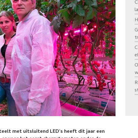
C
l
H
G
t
C
e
O
w
R
s
elt met uitsluitend LED’s heeft dit jaar een