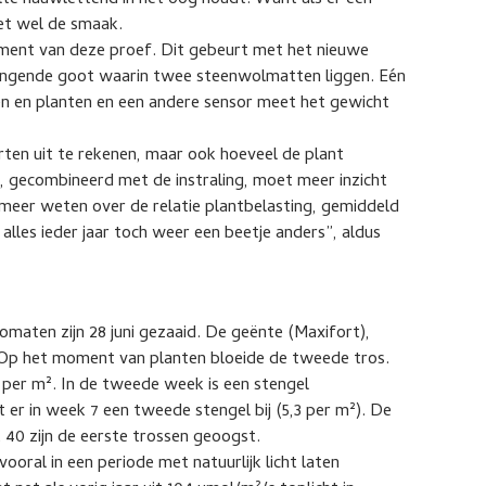
lte nauwlettend in het oog houdt. Want als er één
 het wel de smaak.
ement van deze proef. Dit gebeurt met het nieuwe
angende goot waarin twee steenwolmatten liggen. Eén
en en planten en een andere sensor meet het gewicht
rten uit te rekenen, maar ook hoeveel de plant
 gecombineerd met de instraling, moet meer inzicht
n meer weten over de relatie plantbelasting, gemiddeld
lles ieder jaar toch weer een beetje anders”, aldus
tomaten zijn 28 juni gezaaid. De geënte (Maxifort),
. Op het moment van planten bloeide de tweede tros.
 per m². In de tweede week is een stengel
 er in week 7 een tweede stengel bij (5,3 per m²). De
 40 zijn de eerste trossen geoogst.
ral in een periode met natuurlijk licht laten