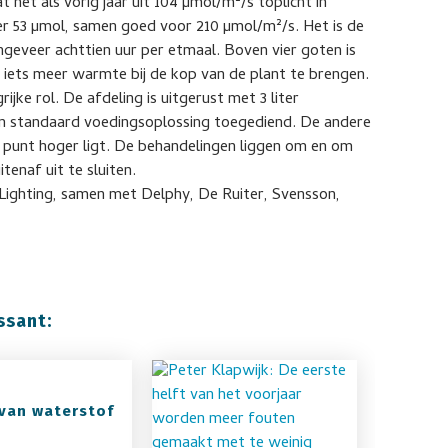
t net als vorig jaar uit 104 µmol/m²/s toplicht in
der 53 µmol, samen goed voor 210 µmol/m²/s. Het is de
ngeveer achttien uur per etmaal. Boven vier goten is
m iets meer warmte bij de kop van de plant te brengen.
jke rol. De afdeling is uitgerust met 3 liter
een standaard voedingsoplossing toegediend. De andere
EC punt hoger ligt. De behandelingen liggen om en om
tenaf uit te sluiten.
s Lighting, samen met Delphy, De Ruiter, Svensson,
ssant:
 van waterstof