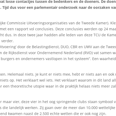
 wat losse contactjes tussen de bedenkers en de doeners. De doen
n. Tijd dus voor een parlementair onderzoek naar de oorzaken va
lijke Commissie Uitvoeringsorganisaties van de Tweede Kamer). Kle
U met een rapport vol conclusies. Deze conclusies werden op 24 ma
ht dus. In deze twee jaar hadden alle leden van deze TCU de Kam
 verder.
e Uitvoering’ door de Belastingdienst, DUO, CBR en UWV aan de Twee
n de Rijksdienst voor Ondernemend Nederland (RVO) vat samen 
t burgers en ondernemers vastlopen in het systeem”. Een waarheid
en. Helemaal niets. Je kunt er niets mee, hebt er niets aan en ook
niets op. Het verklaart wel iets. Het verklaart waarom in dit land al
 een theoretische utopie waar in de praktijk helaas niets meer za
n er maar vier, deze vier in het oog springende clubs staan symbool 
die landelijk werken. Zij gaan over de meer dan 10.000 wettelijke
izend kwamen naast de 2.500 echte wetten die er ook nog zijn.