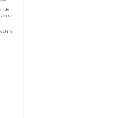
om de
 van de
uw stem