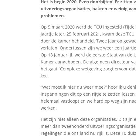
Het is begin 2020. Even doorbijten! Er zitten
uitvoeringsorganisaties, bakten er weinig va
problemen.
Op 5 maart 2020 werd de TCU ingesteld (Tijde
jaartje later, 25 februari 2021, kwam deze TC
door de kamer behandeld. Twee jaar op gewac
verlaten. Ondertussen zijn we weer een jaartje
Op 18 januari jl. werd de eerste ‘Staat van d
Kamer aangeboden. De algemeen directeur va
het gaat “Complexe wetgeving zorgt ervoor da
koe.
“Wat moet ik hier nu weer mee?” hoor ik u denk
inspanningen dit op een rijtje te zetten lossen 
helemaal vastloopt en we hard op weg zijn naar
werken.
Het zijn niet alleen deze organisaties. Dit zij
meer dan tweehonderd uitvoeringsorganisaties 
regelingen die ons land nu rijk is. Deze 10 du