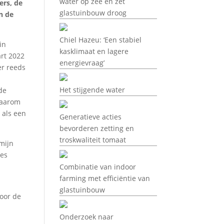
water op zee en zet
ers, de
glastuinbouw droog
n de
Chiel Hazeu: ‘Een stabiel
in
kasklimaat en lagere
art 2022
energievraag’
er reeds
Het stijgende water
de
waarom
 als een
Generatieve acties
bevorderen zetting en
troskwaliteit tomaat
 mijn
les
l
Combinatie van indoor
farming met efficiëntie van
glastuinbouw
voor de
Onderzoek naar