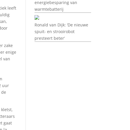
energiebesparing van
iek leeft
warmtebatterij
uldig
kan,
Ronald van Dijk: ‘De nieuwe
door
spuit- en strooirobot
presteert beter’
er zake
der enige
el van
en
2 uur
p de
kletst,
tteraars
et gaat
n la.