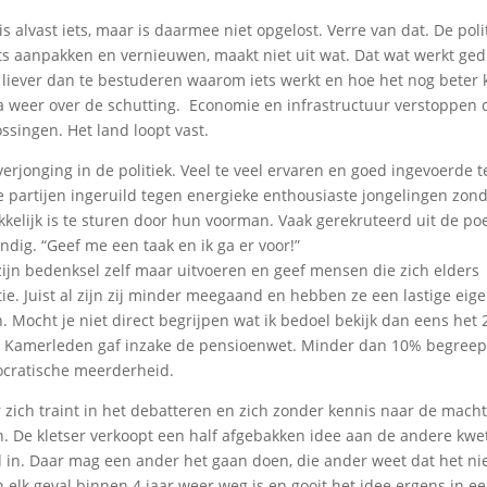
alvast iets, maar is daarmee niet opgelost. Verre van dat. De polit
iets aanpakken en vernieuwen, maakt niet uit wat. Dat wat werkt ged
el liever dan te bestuderen waarom iets werkt en hoe het nog beter 
 weer over de schutting. Economie en infrastructuur verstoppen 
ssingen. Het land loopt vast.
rjonging in de politiek. Veel te veel ervaren en goed ingevoerde t
de partijen ingeruild tegen energieke enthousiaste jongelingen zon
kelijk is te sturen door hun voorman. Vaak gerekruteerd uit de po
ndig. “Geef me een taak en ik ga er voor!”
’ zijn bedenksel zelf maar uitvoeren en geef mensen die zich elders
ie. Juist al zijn zij minder meegaand en hebben ze een lastige eig
 Mocht je niet direct begrijpen wat ik bedoel bekijk dan eens het 
ega Kamerleden gaf inzake de pensioenwet. Minder dan 10% begree
ocratische meerderheid.
ich traint in het debatteren en zich zonder kennis naar de macht 
en. De kletser verkoopt een half afgebakken idee aan de andere kwe
d in. Daar mag een ander het gaan doen, die ander weet dat het ni
 elk geval binnen 4 jaar weer weg is en gooit het idee ergens in ee