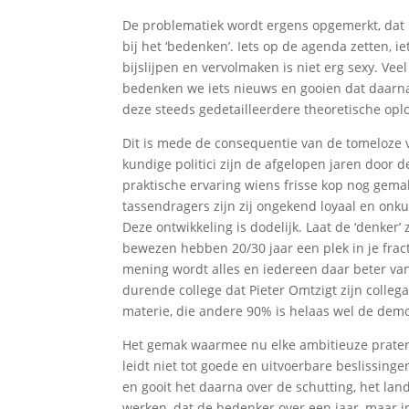
De problematiek wordt ergens opgemerkt, dat is 
bij het ‘bedenken’. Iets op de agenda zetten, 
bijslijpen en vervolmaken is niet erg sexy. Ve
bedenken we iets nieuws en gooien dat daarna
deze steeds gedetailleerdere theoretische oplo
Dit is mede de consequentie van de tomeloze ve
kundige politici zijn de afgelopen jaren door 
praktische ervaring wiens frisse kop nog gemak
tassendragers zijn zij ongekend loyaal en onku
Deze ontwikkeling is dodelijk. Laat de ‘denker
bewezen hebben 20/30 jaar een plek in je fract
mening wordt alles en iedereen daar beter van.
durende college dat Pieter Omtzigt zijn coll
materie, die andere 90% is helaas wel de dem
Het gemak waarmee nu elke ambitieuze prater z
leidt niet tot goede en uitvoerbare beslissing
en gooit het daarna over de schutting, het lan
werken, dat de bedenker over een jaar, maar in