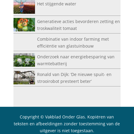
Het stijgende water
Generatieve acties bevorderen zetting en
troskwaliteit tomaat
Combinatie van indoor farming met
efficiëntie van glastuinbouw
Onderzoek naar energiebesparing van
warmtebatterij
Ronald van Dijk: ‘De nieuwe spuit- en
strooirobot presteert beter’
Copyright © Vakblad Onder Glas. Kopiëren van
teksten en afbeeldingen zonder toestemming van de
uitgever is niet toegestaan.