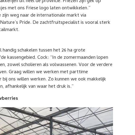
akkerijen uit heel de provincie. Friezen zijn gek op
es met ons Friese logo laten ontwikkelen.”
e zijn weg naar de internationale markt via
ature’s Pride. De zachtfruitspecialist is vooral sterk
ailmarkt.
 handig schakelen tussen het 26 ha grote
elfde kassengebied. Cock: “In de zomermaanden lopen
ien, zowel scholieren als volwassenen. Voor de verdere
erven. Graag willen we werken met parttime
 bij ons willen werken. Zo kunnen we ook makkelijk
, afhankelijk van waar het druk is.”
wberries