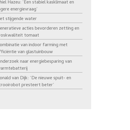
hiel Hazeu: ‘Een stabiel kasklimaat en
agere energievraag’
et stijgende water
eneratieve acties bevorderen zetting en
roskwaliteit tomaat
ombinatie van indoor farming met
fficiëntie van glastuinbouw
nderzoek naar energiebesparing van
armtebatterij
onald van Dijk: ‘De nieuwe spuit- en
trooirobot presteert beter’