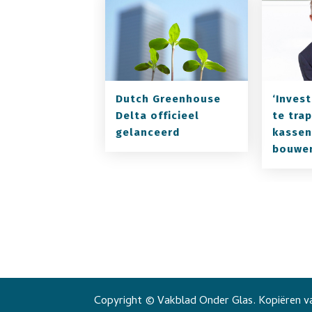
Dutch Greenhouse
‘Inves
Delta officieel
te tra
gelanceerd
kassen
bouwe
Copyright © Vakblad Onder Glas. Kopiëren va