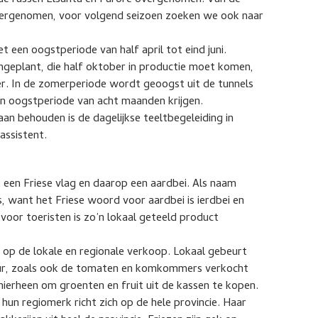
de rassen Elsanta en Furore overgenomen. Van de
vergenomen, voor volgend seizoen zoeken we ook naar
t een oogstperiode van half april tot eind juni.
ngeplant, die half oktober in productie moet komen,
r. In de zomerperiode wordt geoogst uit de tunnels
een oogstperiode van acht maanden krijgen.
an behouden is de dagelijkse teeltbegeleiding in
assistent.
een Friese vlag en daarop een aardbei. Als naam
 want het Friese woord voor aardbei is ierdbei en
 voor toeristen is zo’n lokaal geteeld product
e op de lokale en regionale verkoop. Lokaal gebeurt
deur, zoals ook de tomaten en komkommers verkocht
ierheen om groenten en fruit uit de kassen te kopen.
 hun regiomerk richt zich op de hele provincie. Haar