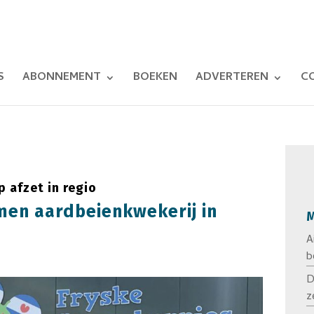
S
ABONNEMENT
BOEKEN
ADVERTEREN
C
p afzet in regio
men aardbeienkwekerij in
M
A
b
D
z