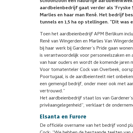
schoonzoon een naburige aardbeienkweke
aardbeienbedrijf gaat verder als ‘Frysk
Marlies en haar man René. Het bedrijf bes
tunnels en 1,5 ha op stellingen. “Dit was 
Toen het aardbeienbedrijf APM Berlikum incl
René van Wingerden en Marlies Van Wingerde
bij haar werk bij Gardener’s Pride gaan wonen 
is verantwoordelijk voor personeelszaken en 
van haar ouders en wordt de komende jaren 
Voor tomatenteler Cock van Overbeek, oorspr
Poortugaal, is de aardbeienteelt niet onbeken
een gemengd bedrijf, onder meer ook met aard
vertrouwd.”
Het aardbeienbedrijf staat los van Gardener’s 
privéaangelegenheid”, verklaart de ondernemer,
Elsanta en Furore
De officiële overname van het bedrijf vond pla