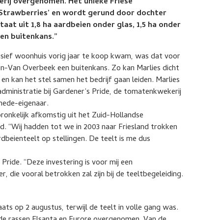
rij overgenomen. Het unieke Friese
e Strawberries’ en wordt gerund door dochter
taat uit 1,8 ha aardbeien onder glas, 1,5 ha onder
een buitenkans.”
usief woonhuis vorig jaar te koop kwam, was dat voor
n-Van Overbeek een buitenkans. Zo kan Marlies dicht
en kan het stel samen het bedrijf gaan leiden. Marlies
administratie bij Gardener’s Pride, de tomatenkwekerij
mede-eigenaar.
onkelijk afkomstig uit het Zuid-Hollandse
d. “Wij hadden tot we in 2003 naar Friesland trokken
beienteelt op stellingen. De teelt is me dus
Pride. “Deze investering is voor mij een
 die vooral betrokken zal zijn bij de teeltbegeleiding.
ats op 2 augustus, terwijl de teelt in volle gang was.