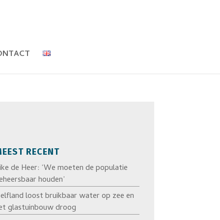
ONTACT
EEST RECENT
ike de Heer: ‘We moeten de populatie
eheersbaar houden’
elfland loost bruikbaar water op zee en
et glastuinbouw droog