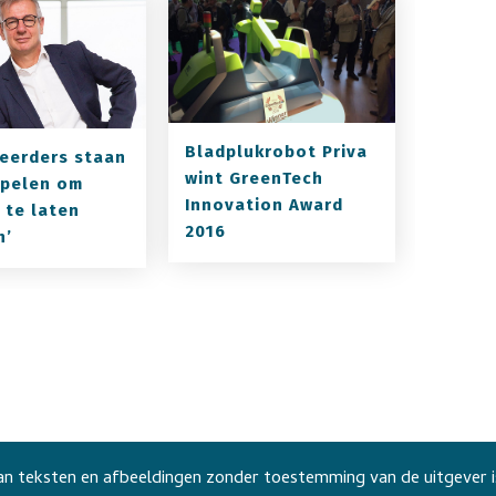
Bladplukrobot Priva
teerders staan
wint GreenTech
ppelen om
Innovation Award
 te laten
2016
n’
n teksten en afbeeldingen zonder toestemming van de uitgever i