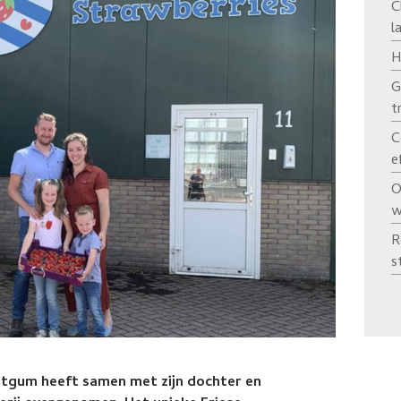
C
l
H
G
t
C
e
O
w
R
s
tgum heeft samen met zijn dochter en