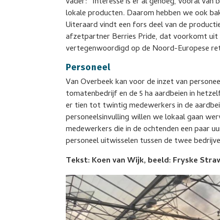
vader: “Interesse is er al genoeg, vooral van b
lokale producten. Daarom hebben we ook bakj
Uiteraard vindt een fors deel van de producti
afzetpartner Berries Pride, dat voorkomt uit N
vertegenwoordigd op de Noord-Europese ret
Personeel
Van Overbeek kan voor de inzet van personeel
tomatenbedrijf en de 5 ha aardbeien in hetz
er tien tot twintig medewerkers in de aardbe
personeelsinvulling willen we lokaal gaan w
medewerkers die in de ochtenden een paar uur
personeel uitwisselen tussen de twee bedrijven
Tekst: Koen van Wijk, beeld: Fryske Stra