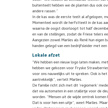
Cock: “We hebben de bestaande teelten van 
buitenteelt hebben we de planten dus ook o
andere rassen.”
In de kas was de eerste teelt al afgelopen, me
Momenteel wordt de herfstteelt in de kas aa
waarna de oogst doorloopt tot half decembe
en van de stellingen, zodat de Friese telers 
Aangezien zowel Marlies als René hun eigen ba
handen gelegd van een bedrijfsleider met een 
Lokale afzet
“We hebben een nieuw logo laten maken, met 
hebben we gekozen voor Fryske Strawberries,
voor ons nauwelijks uit te spreken. Ook is het
aantrekkelijk”, vertelt Marlies.
De familie richt zich met dit ‘regiomerk’ med
dat via automaten in een stalletje voor de 
worden. “Mensen uit de wijde omtrek komen h
Dat is voor hen een uitje”, weet Marlies. Maar