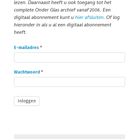
lezen. Daarnaast heeft u ook toegang tot het
complete Onder Glas archief vanaf 2006. Een
digitaal abonnement kunt u
hier afsluiten
. Of log
hieronder in als u al een digitaal abonnement
heeft.
Onder
E-mailadres
*
Glas
Abonnee
login
Wachtwoord
*
Inloggen