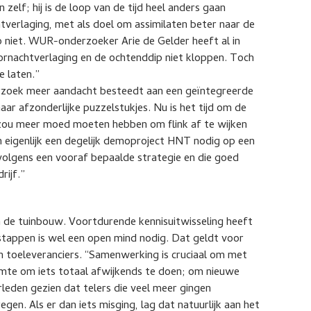
zelf; hij is de loop van de tijd heel anders gaan
tverlaging, met als doel om assimilaten beter naar de
 niet. WUR-onderzoeker Arie de Gelder heeft al in
oornachtverlaging en de ochtenddip niet kloppen. Toch
e laten.”
rzoek meer aandacht besteedt aan een geïntegreerde
aar afzonderlijke puzzelstukjes. Nu is het tijd om de
k zou meer moed moeten hebben om flink af te wijken
n eigenlijk een degelijk demoproject HNT nodig op een
t volgens een vooraf bepaalde strategie en die goed
rijf.”
in de tuinbouw. Voortdurende kennisuitwisseling heeft
tappen is wel een open mind nodig. Dat geldt voor
en toeleveranciers. “Samenwerking is cruciaal om met
uimte om iets totaal afwijkends te doen; om nieuwe
rleden gezien dat telers die veel meer gingen
egen. Als er dan iets misging, lag dat natuurlijk aan het