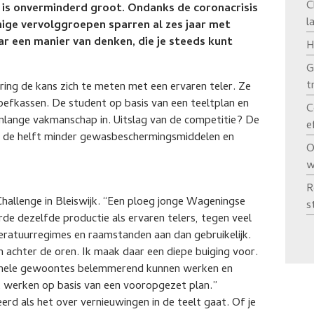
C
 is onverminderd groot. Ondanks de coronacrisis
l
ige vervolggroepen sparren al zes jaar met
ar een manier van denken, die je steeds kunt
H
G
t
ring de kans zich te meten met een ervaren teler. Ze
fkassen. De student op basis van een teeltplan en
C
renlange vakmanschap in. Uitslag van de competitie? De
e
e de helft minder gewasbeschermingsmiddelen en
O
w
R
hallenge in Bleiswijk. “Een ploeg jonge Wageningse
s
de dezelfde productie als ervaren telers, tegen veel
eratuurregimes en raamstanden aan dan gebruikelijk.
ch achter de oren. Ik maak daar een diepe buiging voor.
ionele gewoontes belemmerend kunnen werken en
aat werken op basis van een vooropgezet plan.”
erd als het over vernieuwingen in de teelt gaat. Of je