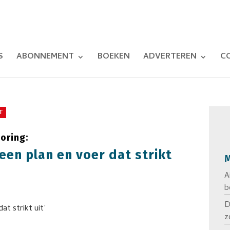
S
ABONNEMENT
BOEKEN
ADVERTEREN
C
T
oring:
een plan en voer dat strikt
M
A
b
D
z