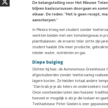
De belangstelling voor Het Nieuwe Telen
blijven basiscursussen doorgaan en somm
elkaar. De reden: “Het is geen recept, ma
aanscherpen.”
In Mexico kreeg een student zonder teelterva
werkten beiden met een tomatengewas in proe
plantbalansen; de ervaren teler zette zijn ja
student haalde 15% meer productie, gebruikt
minder water, nutriënten en gas.
Diepe buiging
Dichter bij huis: de Autonomous Greenhouse C
afgestudeerden zonder teeltervaring realiseer
lagere kosten. Ze hielden totaal andere temp
“Dan krab je je als telers en onderzoekers to
Deze voorbeelden laten zien hoezeer tradit
hoeveel er mogelijk is als je die loslaat en g
Teeltadviseur Peter Geelen is zeer gepassione