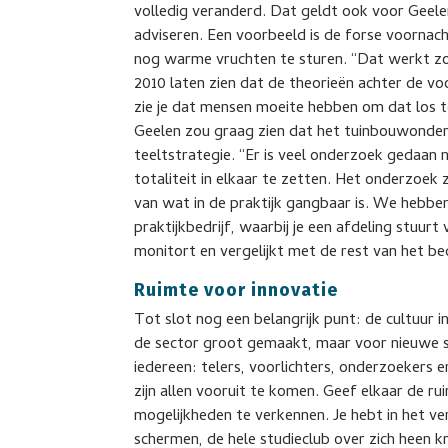
volledig veranderd. Dat geldt ook voor Geelen 
adviseren. Een voorbeeld is de forse voornach
nog warme vruchten te sturen. “Dat werkt zo
2010 laten zien dat de theorieën achter de v
zie je dat mensen moeite hebben om dat los t
Geelen zou graag zien dat het tuinbouwonde
teeltstrategie. “Er is veel onderzoek gedaan n
totaliteit in elkaar te zetten. Het onderzoe
van wat in de praktijk gangbaar is. We hebbe
praktijkbedrijf, waarbij je een afdeling stuur
monitort en vergelijkt met de rest van het bed
Ruimte voor innovatie
Tot slot nog een belangrijk punt: de cultuur 
de sector groot gemaakt, maar voor nieuwe s
iedereen: telers, voorlichters, onderzoekers 
zijn allen vooruit te komen. Geef elkaar de r
mogelijkheden te verkennen. Je hebt in het ve
schermen, de hele studieclub over zich heen kr