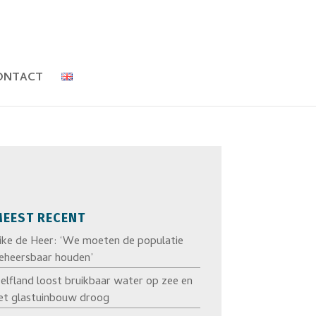
ONTACT
EEST RECENT
ike de Heer: ‘We moeten de populatie
eheersbaar houden’
elfland loost bruikbaar water op zee en
et glastuinbouw droog