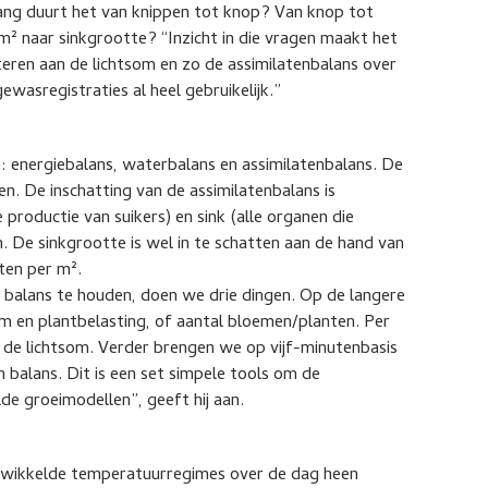
 lang duurt het van knippen tot knop? Van knop tot
/m² naar sinkgrootte? “Inzicht in die vragen maakt het
eren aan de lichtsom en zo de assimilatenbalans over
gewasregistraties al heel gebruikelijk.”
sen: energiebalans, waterbalans en assimilatenbalans. De
. De inschatting van de assimilatenbalans is
productie van suikers) en sink (alle organen die
en. De sinkgrootte is wel in te schatten aan de hand van
ten per m².
n balans te houden, doen we drie dingen. Op de langere
om en plantbelasting, of aantal bloemen/planten. Per
de lichtsom. Verder brengen we op vijf-minutenbasis
n balans. Dit is een set simpele tools om de
de groeimodellen”, geeft hij aan.
ewikkelde temperatuurregimes over de dag heen