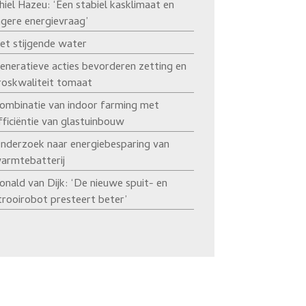
hiel Hazeu: ‘Een stabiel kasklimaat en
agere energievraag’
et stijgende water
eneratieve acties bevorderen zetting en
roskwaliteit tomaat
ombinatie van indoor farming met
fficiëntie van glastuinbouw
nderzoek naar energiebesparing van
armtebatterij
onald van Dijk: ‘De nieuwe spuit- en
trooirobot presteert beter’