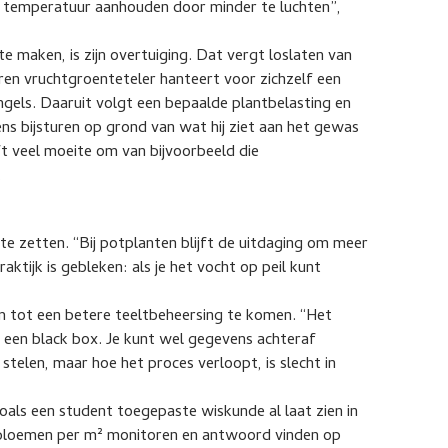
e temperatuur aanhouden door minder te luchten”,
te maken, is zijn overtuiging. Dat vergt loslaten van
en vruchtgroenteteler hanteert voor zichzelf een
gels. Daaruit volgt een bepaalde plantbelasting en
s bijsturen op grond van wat hij ziet aan het gewas
t veel moeite om van bijvoorbeeld die
.
 te zetten. “Bij potplanten blijft de uitdaging om meer
raktijk is gebleken: als je het vocht op peil kunt
m tot een betere teeltbeheersing te komen. “Het
s een black box. Je kunt wel gegevens achteraf
stelen, maar hoe het proces verloopt, is slecht in
oals een student toegepaste wiskunde al laat zien in
 bloemen per m² monitoren en antwoord vinden op