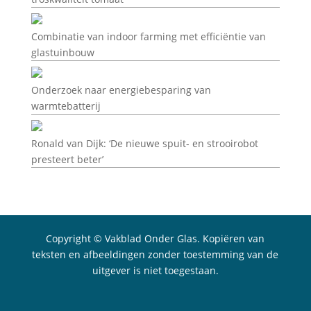
Combinatie van indoor farming met efficiëntie van
glastuinbouw
Onderzoek naar energiebesparing van
warmtebatterij
Ronald van Dijk: ‘De nieuwe spuit- en strooirobot
presteert beter’
Copyright © Vakblad Onder Glas. Kopiëren van
teksten en afbeeldingen zonder toestemming van de
uitgever is niet toegestaan.