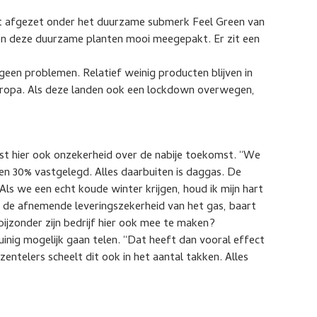
dt afgezet onder het duurzame submerk Feel Green van
en deze duurzame planten mooi meegepakt. Er zit een
geen problemen. Relatief weinig producten blijven in
uropa. Als deze landen ook een lockdown overwegen,
rst hier ook onzekerheid over de nabije toekomst. “We
en 30% vastgelegd. Alles daarbuiten is daggas. De
ls we een echt koude winter krijgen, houd ik mijn hart
an de afnemende leveringszekerheid van het gas, baart
bijzonder zijn bedrijf hier ook mee te maken?
uinig mogelijk gaan telen. “Dat heeft dan vooral effect
zentelers scheelt dit ook in het aantal takken. Alles