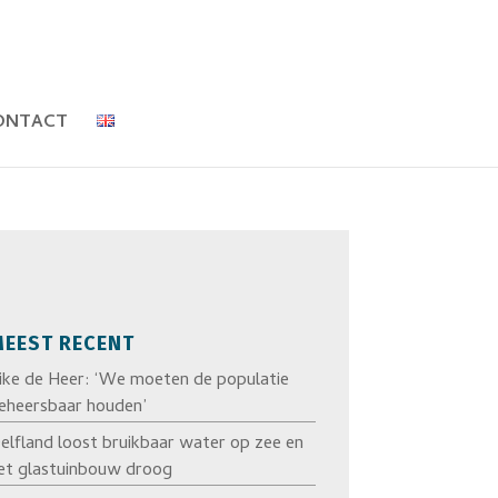
ONTACT
EEST RECENT
ike de Heer: ‘We moeten de populatie
eheersbaar houden’
elfland loost bruikbaar water op zee en
et glastuinbouw droog