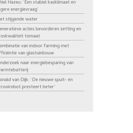
hiel Hazeu: ‘Een stabiel kasklimaat en
agere energievraag’
et stijgende water
eneratieve acties bevorderen zetting en
roskwaliteit tomaat
ombinatie van indoor farming met
fficiëntie van glastuinbouw
nderzoek naar energiebesparing van
armtebatterij
onald van Dijk: ‘De nieuwe spuit- en
trooirobot presteert beter’