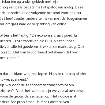
t tekorten op ander gebied: met zijn
k nog een paar pallets met stapeldozen nodig. Deze
stelde, stonden ze de volgende ochtend voor de deur.
. Dat heeft onder andere te maken met de toegenomen
ar dit gaat naar de verpakking van online
otten is het lastig. “De economie draait goed. Er
ceerd. Grote fabrieken die PCR-plastic (post-
ie van allerlei goederen, trekken de markt leeg. Ook
plastic. Dat kan bijvoorbeeld betekenen dat we
nnen kopen.”
 dat de klant weg zou lopen. Nu is het: graag of niet.
 is wel spannend.”
prijs wel door de toegenomen transportkosten.
tzichten? “Voor het voorjaar zijn we vooral benieuwd
oon de geplande aantallen op. Het nodige is al
 dezelfde problemen. Je moet alert blijven.”