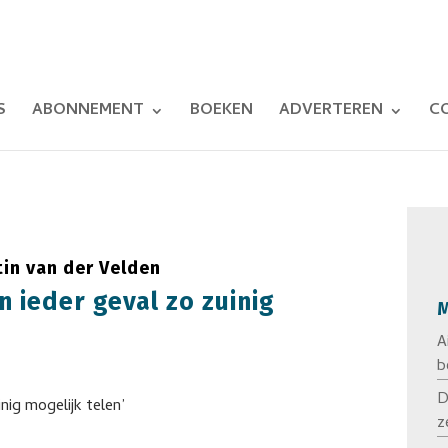
S
ABONNEMENT
BOEKEN
ADVERTEREN
C
in van der Velden
 ieder geval zo zuinig
M
A
b
D
z