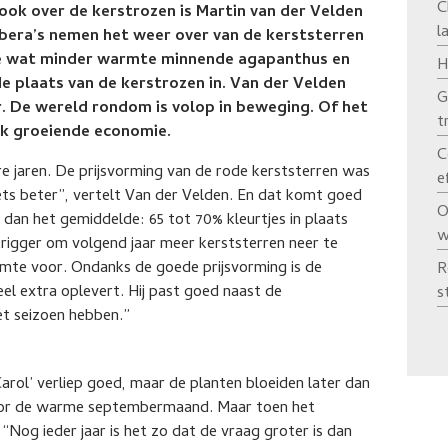
C
ook over de kerstrozen is Martin van der Velden
l
bera’s nemen het weer over van de kerststerren
de wat minder warmte minnende agapanthus en
H
de plaats van de kerstrozen in. Van der Velden
G
. De wereld rondom is volop in beweging. Of het
t
erk groeiende economie.
C
 jaren. De prijsvorming van de rode kerststerren was
e
iets beter”, vertelt Van der Velden. En dat komt goed
O
es dan het gemiddelde: 65 tot 70% kleurtjes in plaats
w
trigger om volgend jaar meer kerststerren neer te
imte voor. Ondanks de goede prijsvorming is de
R
eel extra oplevert. Hij past goed naast de
s
et seizoen hebben.”
arol’ verliep goed, maar de planten bloeiden later dan
oor de warme septembermaand. Maar toen het
Nog ieder jaar is het zo dat de vraag groter is dan