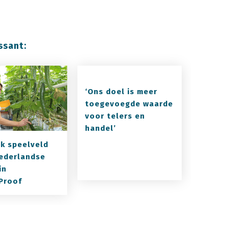
ssant:
‘Ons doel is meer
toegevoegde waarde
voor telers en
handel’
jk speelveld
ederlandse
in
Proof