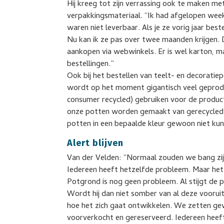
Hij kreeg tot zijn verrassing ook te maken me
verpakkingsmateriaal. “Ik had afgelopen wee
waren niet leverbaar. Als je ze vorig jaar be
Nu kan ik ze pas over twee maanden krijgen
aankopen via webwinkels. Er is wel karton, ma
bestellingen.”
Ook bij het bestellen van teelt- en decoratiep
wordt op het moment gigantisch veel geprodu
consumer recycled) gebruiken voor de product
onze potten worden gemaakt van gerecycled 
potten in een bepaalde kleur gewoon niet ku
Alert blijven
Van der Velden: “Normaal zouden we bang zijn
Iedereen heeft hetzelfde probleem. Maar het
Potgrond is nog geen probleem. Al stijgt de 
Wordt hij dan niet somber van al deze voorui
hoe het zich gaat ontwikkelen. We zetten gew
voorverkocht en gereserveerd. Iedereen heeft