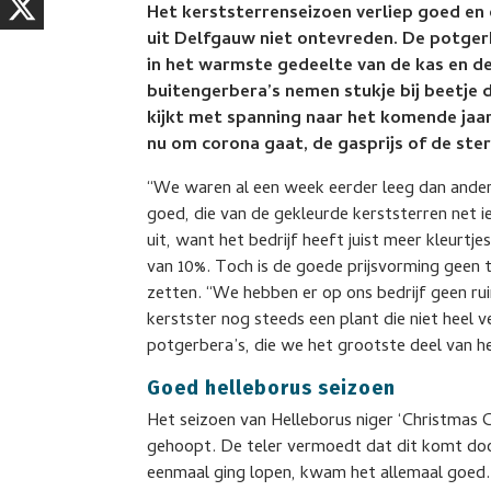
Het kerststerrenseizoen verliep goed en 
uit Delfgauw niet ontevreden. De potger
in het warmste gedeelte van de kas en 
buitengerbera’s nemen stukje bij beetje 
kijkt met spanning naar het komende jaar
nu om corona gaat, de gasprijs of de st
“We waren al een week eerder leeg dan andere
goed, die van de gekleurde kerststerren net 
uit, want het bedrijf heeft juist meer kleurtj
van 10%. Toch is de goede prijsvorming geen 
zetten. “We hebben er op ons bedrijf geen ru
kerstster nog steeds een plant die niet heel v
potgerbera’s, die we het grootste deel van h
Goed helleborus seizoen
Het seizoen van Helleborus niger ‘Christmas C
gehoopt. De teler vermoedt dat dit komt d
eenmaal ging lopen, kwam het allemaal goed. “