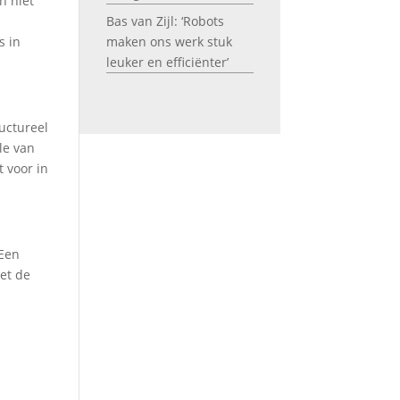
n niet
Bas van Zijl: ‘Robots
s in
maken ons werk stuk
leuker en efficiënter’
uctureel
le van
 voor in
 Een
et de