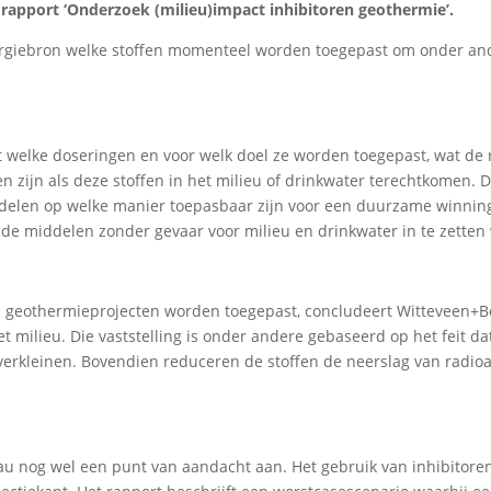
rapport ‘Onderzoek (milieu)impact inhibitoren geothermie’.
ergiebron welke stoffen momenteel worden toegepast om onder an
 welke doseringen en voor welk doel ze worden toegepast, wat de r
en zijn als deze stoffen in het milieu of drinkwater terechtkomen. 
ddelen op welke manier toepasbaar zijn voor een duurzame winnin
de middelen zonder gevaar voor milieu en drinkwater in te zetten
e geothermieprojecten worden toegepast, concludeert Witteveen+B
t milieu. Die vaststelling is onder andere gebaseerd op het feit da
 verkleinen. Bovendien reduceren de stoffen de neerslag van radioa
au nog wel een punt van aandacht aan. Het gebruik van inhibitoren