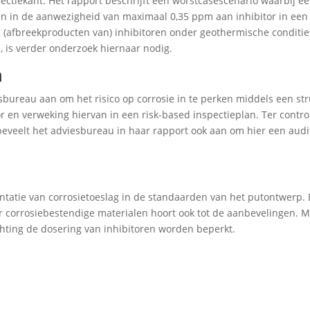
jectiekant. Het rapport beschrijft een worstcasescenario waarbij ee
eren in de aanwezigheid van maximaal 0,35 ppm aan inhibitor in een
(afbreekproducten van) inhibitoren onder geothermische conditie
, is verder onderzoek hiernaar nodig.
n
bureau aan om het risico op corrosie in te perken middels een str
en verweking hiervan in een risk-based inspectieplan. Ter contro
eveelt het adviesbureau in haar rapport ook aan om hier een audit
ntatie van corrosietoeslag in de standaarden van het putontwerp.
 corrosiebestendige materialen hoort ook tot de aanbevelingen. M
hting de dosering van inhibitoren worden beperkt.