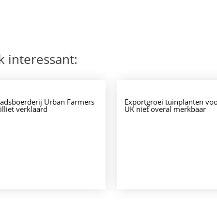
k interessant:
tadsboerderij Urban Farmers
Exportgroei tuinplanten vo
illiet verklaard
UK niet overal merkbaar