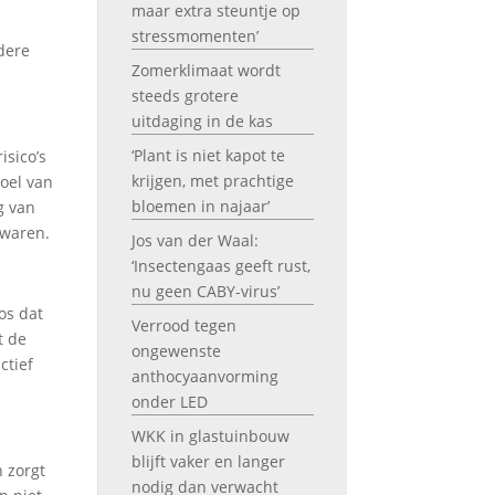
maar extra steuntje op
stressmomenten’
dere
Zomerklimaat wordt
steeds grotere
uitdaging in de kas
‘Plant is niet kapot te
isico’s
krijgen, met prachtige
Doel van
bloemen in najaar’
g van
 waren.
Jos van der Waal:
‘Insectengaas geeft rust,
nu geen CABY-virus’
os dat
Verrood tegen
t de
ongewenste
ctief
anthocyaanvorming
onder LED
WKK in glastuinbouw
blijft vaker en langer
 zorgt
nodig dan verwacht