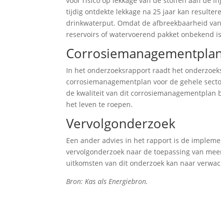
voor risico op lekkage van de stoffen aan de in
tijdig ontdekte lekkage na 25 jaar kan result
drinkwaterput. Omdat de afbreekbaarheid van 
reservoirs of watervoerend pakket onbekend is
Corrosiemanagementpla
In het onderzoeksrapport raadt het onderzoeks
corrosiemanagementplan voor de gehele sector 
de kwaliteit van dit corrosiemanagementplan b
het leven te roepen.
Vervolgonderzoek
Een ander advies in het rapport is de impleme
vervolgonderzoek naar de toepassing van meer
uitkomsten van dit onderzoek kan naar verwac
Bron: Kas als Energiebron.