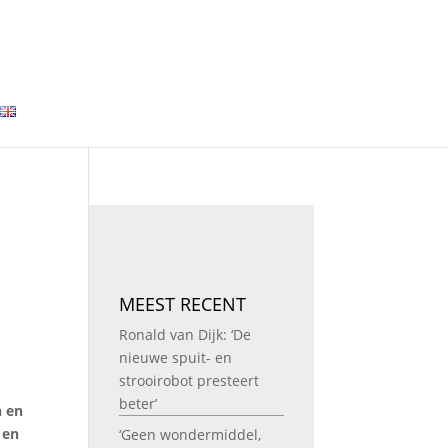
MEEST RECENT
Ronald van Dijk: ‘De
nieuwe spuit- en
strooirobot presteert
beter’
n en
 en
‘Geen wondermiddel,