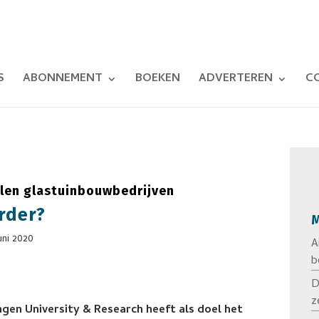
S
ABONNEMENT
BOEKEN
ADVERTEREN
C
len glastuinbouwbedrijven
erder?
M
uni 2020
A
b
D
z
ngen University & Research heeft als doel het