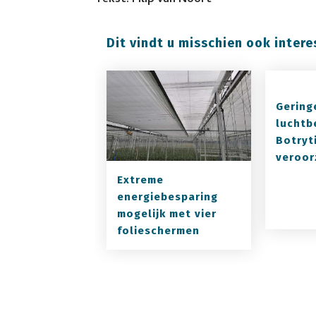
Tekst: Filip van Noort
Dit vindt u misschien ook intere
Gering
luchtb
Botryt
veroor
Extreme
energiebesparing
mogelijk met vier
folieschermen