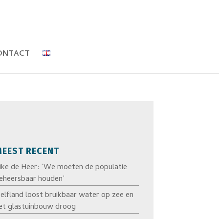
ONTACT
EEST RECENT
ike de Heer: ‘We moeten de populatie
eheersbaar houden’
elfland loost bruikbaar water op zee en
et glastuinbouw droog