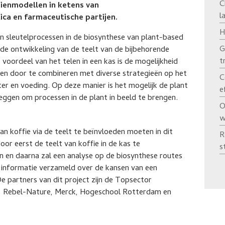
C
ienmodellen in ketens van
l
ca en farmaceutische partijen.
H
an sleutelprocessen in de biosynthese van plant-based
G
de ontwikkeling van de teelt van de bijbehorende
t
voordeel van het telen in een kas is de mogelijkheid
ssen door te combineren met diverse strategieën op het
C
er en voeding. Op deze manier is het mogelijk de plant
e
leggen om processen in de plant in beeld te brengen.
O
w
n koffie via de teelt te beïnvloeden moeten in dit
R
or eerst de teelt van koffie in de kas te
s
en en daarna zal een analyse op de biosynthese routes
informatie verzameld over de kansen van een
e partners van dit project zijn de Topsector
, Rebel-Nature, Merck, Hogeschool Rotterdam en