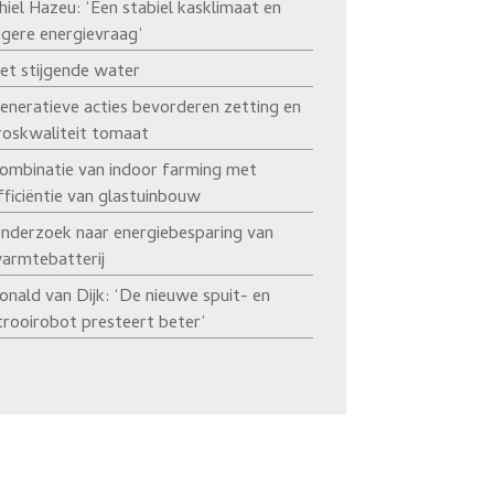
hiel Hazeu: ‘Een stabiel kasklimaat en
agere energievraag’
et stijgende water
eneratieve acties bevorderen zetting en
roskwaliteit tomaat
ombinatie van indoor farming met
fficiëntie van glastuinbouw
nderzoek naar energiebesparing van
armtebatterij
onald van Dijk: ‘De nieuwe spuit- en
trooirobot presteert beter’