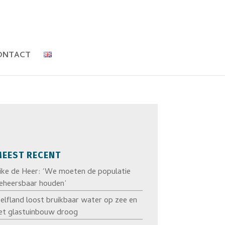
ONTACT
EEST RECENT
ike de Heer: ‘We moeten de populatie
eheersbaar houden’
elfland loost bruikbaar water op zee en
et glastuinbouw droog