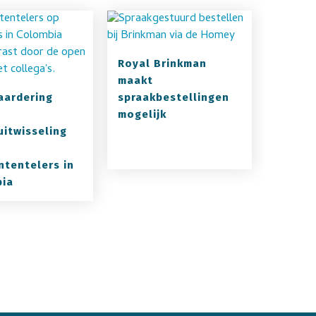
Royal Brinkman
maakt
aardering
spraakbestellingen
mogelijk
uitwisseling
ntentelers in
ia