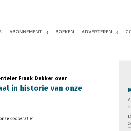
S
ABONNEMENT
BOEKEN
ADVERTEREN
C
nteler Frank Dekker over
al in historie van onze
M
A
b
D
z