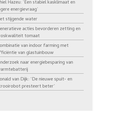
hiel Hazeu: ‘Een stabiel kasklimaat en
agere energievraag’
et stijgende water
eneratieve acties bevorderen zetting en
roskwaliteit tomaat
ombinatie van indoor farming met
fficiëntie van glastuinbouw
nderzoek naar energiebesparing van
armtebatterij
onald van Dijk: ‘De nieuwe spuit- en
trooirobot presteert beter’