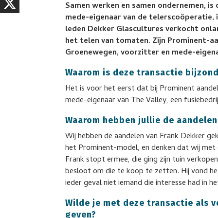
Samen werken en samen ondernemen, is de
mede-eigenaar van de telerscoöperatie, 
leden Dekker Glascultures verkocht onla
het telen van tomaten. Zijn Prominent-a
Groenewegen, voorzitter en mede-eigenaa
Waarom is deze transactie bijzon
Het is voor het eerst dat bij Prominent aan
mede-eigenaar van The Valley, een fusiebedri
Waarom hebben jullie de aandele
Wij hebben de aandelen van Frank Dekker geko
het Prominent-model, en denken dat wij met 
Frank stopt ermee, die ging zijn tuin verkope
besloot om die te koop te zetten. Hij vond het
ieder geval niet iemand die interesse had in het
Wilde je met deze transactie als 
geven?