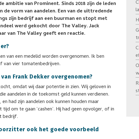
C
 ambitie van Prominent. Sinds 2018 zijn de leden
l
in de vorm van aandelen. Een van de uittredende
ngs zijn bedrijf aan een buurman en stopt met
H
andeel werd gekocht door The Valley. Jack
G
r van The Valley geeft een reactie.
t
der?
C
e
delen van een medelid worden overgenomen. Ik ben
jf van vier tomatenbedrijven.
O
w
n van Frank Dekker overgenomen?
R
cht, omdat wij daar potentie in zien. Wij geloven in
s
die aandelen in de toekomst geld kunnen verdienen.
n, en had zijn aandelen ook kunnen houden maar
 tijd om te gaan ‘cashen’. Hij had geen opvolger, of in
 bedrijf.
voorzitter ook het goede voorbeeld