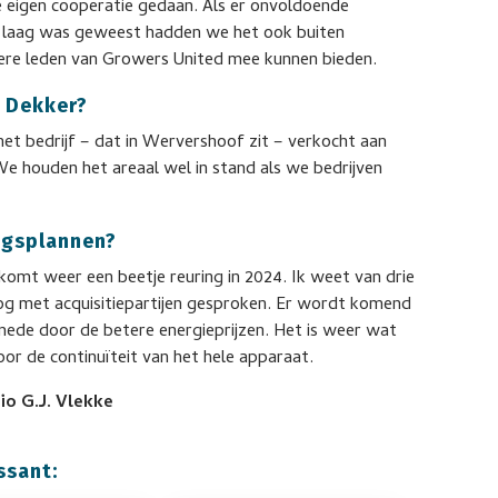
e eigen coöperatie gedaan. Als er onvoldoende
te laag was geweest hadden we het ook buiten
re leden van Growers United mee kunnen bieden.
n Dekker?
 het bedrijf – dat in Wervershoof zit – verkocht aan
e houden het areaal wel in stand als we bedrijven
ingsplannen?
komt weer een beetje reuring in 2024. Ik weet van drie
g met acquisitiepartijen gesproken. Er wordt komend
 mede door de betere energieprijzen. Het is weer wat
 voor de continuïteit van het hele apparaat.
io G.J. Vlekke
ssant: