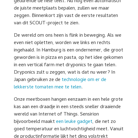
gedurende de hele teelt. Nu nog even automatisch
de juiste meetplaats bepalen, zullen we maar
zeggen. Binnenkort zijn vast de eerste resultaten
van dit SCOUT-project te zien.
De wereld om ons heen is flink in beweging. Als we
even niet opletten, worden we links en rechts
ingehaald. In Hamburg is een ondernemer, die groot
geworden is in pizza en pasta, op het idee gekomen
in een vertical farm met dryponics te gaan telen.
Dryponics zult u zeggen, wat is dat nu weer? In
Japan gebruiken ze de
technologie om er de
lekkerste tomaten mee te telen
.
Onze meetboxen hangen eenzaam in een hele grote
kas aan een draadje in een steeds sneller draaiende
wereld van Internet of Things. Sensirion
bijvoorbeeld maakt
een leuke gadget
, die net zo
goed temperatuur en luchtvochtigheid meet. Vanuit
de productinformatie lijkt het ding volstrekt