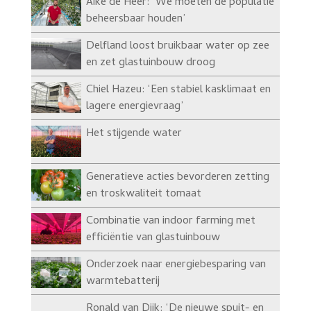
Aike de Heer: ‘We moeten de populatie
beheersbaar houden’
Delfland loost bruikbaar water op zee
en zet glastuinbouw droog
Chiel Hazeu: ‘Een stabiel kasklimaat en
lagere energievraag’
Het stijgende water
Generatieve acties bevorderen zetting
en troskwaliteit tomaat
Combinatie van indoor farming met
efficiëntie van glastuinbouw
Onderzoek naar energiebesparing van
warmtebatterij
Ronald van Dijk: ‘De nieuwe spuit- en