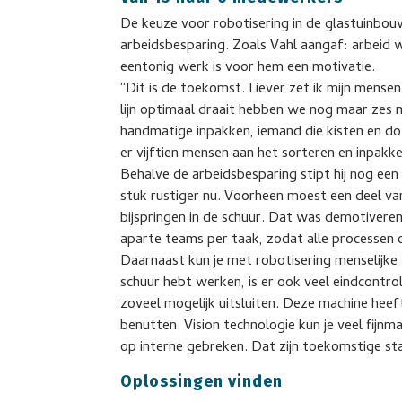
De keuze voor robotisering in de glastuinbo
arbeidsbesparing. Zoals Vahl aangaf: arbeid
eentonig werk is voor hem een motivatie.
“Dit is de toekomst. Liever zet ik mijn mense
lijn optimaal draait hebben we nog maar zes
handmatige inpakken, iemand die kisten en d
er vijftien mensen aan het sorteren en inpakke
Behalve de arbeidsbesparing stipt hij nog een 
stuk rustiger nu. Voorheen moest een deel 
bijspringen in de schuur. Dat was demotiver
aparte teams per taak, zodat alle processen 
Daarnaast kun je met robotisering menselijke
schuur hebt werken, is er ook veel eindcontrol
zoveel mogelijk uitsluiten. Deze machine he
benutten. Vision technologie kun je veel fijnm
op interne gebreken. Dat zijn toekomstige st
Oplossingen vinden