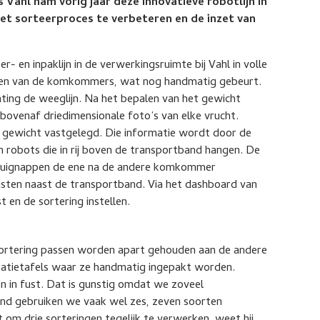
ahl nam vorig jaar deze innovatieve robotlijn in
het sorteerproces te verbeteren en de inzet van
 en inpaklijn in de verwerkingsruimte bij Vahl in volle
oeren van de komkommers, wat nog handmatig gebeurt.
hting de weeglijn. Na het bepalen van het gewicht
bovenaf driedimensionale foto’s van elke vrucht.
n gewicht vastgelegd. Die informatie wordt door de
 robots die in rij boven de transportband hangen. De
 zuignappen de ene na de andere komkommer
kisten naast de transportband. Via het dashboard van
 en de sortering instellen.
 sortering passen worden apart gehouden aan de andere
tatietafels waar ze handmatig ingepakt worden.
n in fust. Dat is gunstig omdat we zoveel
end gebruiken we vaak wel zes, zeven soorten