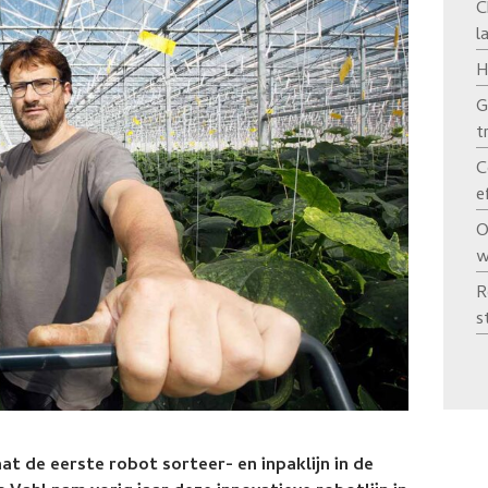
C
l
H
G
t
C
e
O
w
R
s
at de eerste robot sorteer- en inpaklijn in de