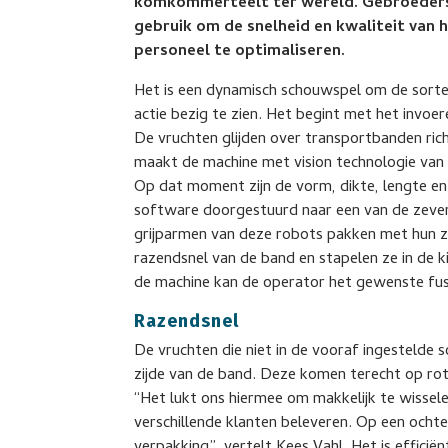
komkommerteelt ter wereld. Gebroeders V
gebruik om de snelheid en kwaliteit van 
personeel te optimaliseren.
Het is een dynamisch schouwspel om de sorteer-
actie bezig te zien. Het begint met het inv
De vruchten glijden over transportbanden ric
maakt de machine met vision technologie van 
Op dat moment zijn de vorm, dikte, lengte e
software doorgestuurd naar een van de zeven
grijparmen van deze robots pakken met hun
razendsnel van de band en stapelen ze in de 
de machine kan de operator het gewenste fust
Razendsnel
De vruchten die niet in de vooraf ingestelde
zijde van de band. Deze komen terecht op ro
“Het lukt ons hiermee om makkelijk te wissele
verschillende klanten beleveren. Op een ocht