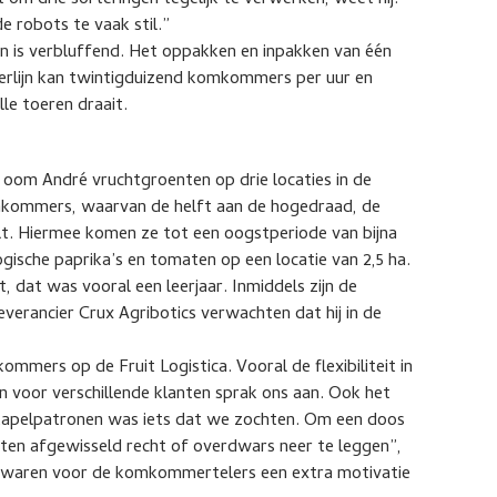
t om drie sorteringen tegelijk te verwerken, weet hij.
de robots te vaak stil.”
is verbluffend. Het oppakken en inpakken van één
erlijn kan twintigduizend komkommers per uur en
le toeren draait.
n oom André vruchtgroenten op drie locaties in de
kommers, waarvan de helft aan de hogedraad, de
eelt. Hiermee komen ze tot een oogstperiode van bijna
ogische paprika’s en tomaten op een locatie van 2,5 ha.
t, dat was vooral een leerjaar. Inmiddels zijn de
everancier Crux Agribotics verwachten dat hij in de
ommers op de Fruit Logistica. Vooral de flexibiliteit in
n voor verschillende klanten sprak ons aan. Ook het
stapelpatronen was iets dat we zochten. Om een doos
chten afgewisseld recht of overdwars neer te leggen”,
n waren voor de komkommertelers een extra motivatie