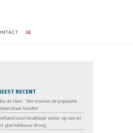
ONTACT
EEST RECENT
ike de Heer: ‘We moeten de populatie
eheersbaar houden’
elfland loost bruikbaar water op zee en
et glastuinbouw droog