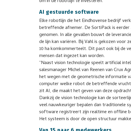
om in de robotlijn te investeren.
AI gestuurde software
Elke robotlijn die het Eindhovense bedrijf v
betreffende afnemer. De SortiPack is eerder 
genomen. In alle gevallen bouwt de leverancie
de lijn kan variëren. Bij Vahl is gekozen voor
10 ha komkommerteelt. Dit past ook bij de ve
mensen dat ingezet kan worden.
“Naast vision technologie speelt artificial intel
salesmanager Michel van Reenen van Crux Agr
het wegen met de geometrische informatie v
computer welke robot de betreffende vrucht
zit AI, die maakt het geven van deze opdrach
Dankzij de vision technologie kan de sorteerl
veel nauwkeuriger bepalen dan traditionele s
software registreert zijn realtime en offline
Het systeem is door de open structuur makke
Van 15 naar 6 medewerkers