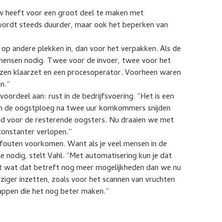
uw heeft voor een groot deel te maken met
 wordt steeds duurder, maar ook het beperken van
n op andere plekken in, dan voor het verpakken. Als de
 mensen nodig. Twee voor de invoer, twee voor het
ozen klaarzet en een procesoperator. Voorheen waren
n.”
voordeel aan: rust in de bedrijfsvoering. “Het is een
van de oogstploeg na twee uur komkommers snijden
end voor de resterende oogsters. Nu draaien we met
constanter verlopen.”
 fouten voorkomen. Want als je veel mensen in de
e nodig, stelt Vahl. “Met automatisering kun je dat
eft wat dat betreft nog meer mogelijkheden dan we nu
aziger inzetten, zoals voor het scannen van vruchten
appen die het nog beter maken.”