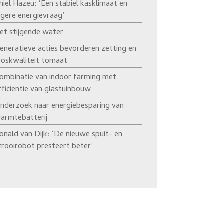
hiel Hazeu: ‘Een stabiel kasklimaat en
agere energievraag’
et stijgende water
eneratieve acties bevorderen zetting en
roskwaliteit tomaat
ombinatie van indoor farming met
fficiëntie van glastuinbouw
nderzoek naar energiebesparing van
armtebatterij
onald van Dijk: ‘De nieuwe spuit- en
trooirobot presteert beter’