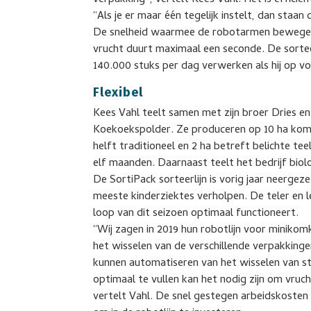
verpakking”, vertelt Kees Vahl. Het is efficiën
“Als je er maar één tegelijk instelt, dan staan 
De snelheid waarmee de robotarmen bewegen 
vrucht duurt maximaal een seconde. De sorte
140.000 stuks per dag verwerken als hij op vol
Flexibel
Kees Vahl teelt samen met zijn broer Dries e
Koekoekspolder. Ze produceren op 10 ha kom
helft traditioneel en 2 ha betreft belichte t
elf maanden. Daarnaast teelt het bedrijf biol
De SortiPack sorteerlijn is vorig jaar neergeze
meeste kinderziektes verholpen. De teler en l
loop van dit seizoen optimaal functioneert.
“Wij zagen in 2019 hun robotlijn voor minikomk
het wisselen van de verschillende verpakkinge
kunnen automatiseren van het wisselen van 
optimaal te vullen kan het nodig zijn om vru
vertelt Vahl. De snel gestegen arbeidskoste