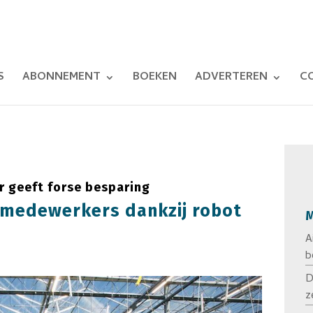
S
ABONNEMENT
BOEKEN
ADVERTEREN
C
 geeft forse besparing
6 medewerkers dankzij robot
M
A
b
D
z