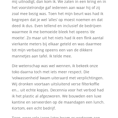
mij uitnodigt, dan kom ik. We zaten in een kring en in
het voorstelrondje gaf iedereen aan waar hij of zij
zoal mee bezig was. Toen het mijn beurt was had ik
begrepen dat je wel ‘alles’ op moest noemen en dat
deed ik dus. Even tellend en inclusief de bedrijven
waarmee ik me bemoeide bleek het opeens ‘de
moeite’. Zo maar uit het niets had ik een flink aantal
vierkante meters bij elkaar geteld en was daarmee
tot mijn verbazing opeens een van de dikkere
mannetjes aan tafel. Ik telde mee.
Die wetenschap was wel wennen, ik bekeek onze
toko daarna toch met iets meer respect. Die
‘volwassenheid’ kwam uiteraard met verplichtingen.
Wij dronken voortaan uitsluitend verse filterkoffie
en… uit echte kopjes. Decennia voor het verbod had
ik het plastic al afgezworen. We bouwden een luxe
kantine en serveerden op de maandagen een lunch.
Kortom, een echt bedrijf.
Toen, weer vele jaren later kwam er wederom een