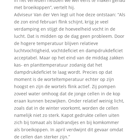
In het verleden hebben we wel eens te maken gehad
met broeikoppen”, vertelt hij.
Adviseur Van der Ven legt uit hoe deze ontstaan: “Als
de zon eind februari flink schijnt, krijg je veel
verdamping en stijgt de hoeveelheid vocht in de
lucht. Dat is midden op de dag geen probleem. Door
de hogere temperatuur blijven relatieve
luchtvochtigheid, vochtdeficiet en dampdrukdeficiet
acceptabel. Maar op het eind van de middag zakken
kas- en planttemperatuur zodanig dat het
dampdrukdeficiet te laag wordt. Precies op dat
moment is de worteltemperatuur echter op zijn
hoogst en zijn de wortels flink actief. Zij pompen
zoveel water omhoog dat de jonge cellen in de kop
eraan kunnen bezwijken. Onder relatief weinig licht,
zoals dat in de winter voorkomt, worden de cellen
namelijk niet zo sterk. Kapot gedrukte cellen uiten
zich bij tomaat als bladrandjes en bij komkommer
als broeikoppen. In april verdwijnt dit gevaar omdat
de cellen dan sterker zijn.”