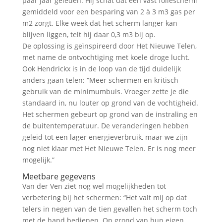
paar jaar geleden. Hij schat dat een vast foliescherm
gemiddeld voor een besparing van 2 à 3 m3 gas per
m2 zorgt. Elke week dat het scherm langer kan
blijven liggen, telt hij daar 0,3 m3 bij op.
De oplossing is geïnspireerd door Het Nieuwe Telen,
met name de ontvochtiging met koele droge lucht.
Ook Hendrickx is in de loop van de tijd duidelijk
anders gaan telen: “Meer schermen en kritisch
gebruik van de minimumbuis. Vroeger zette je die
standaard in, nu louter op grond van de vochtigheid.
Het schermen gebeurt op grond van de instraling en
de buitentemperatuur. De veranderingen hebben
geleid tot een lager energieverbruik, maar we zijn
nog niet klaar met Het Nieuwe Telen. Er is nog meer
mogelijk.”
Meetbare gegevens
Van der Ven ziet nog wel mogelijkheden tot
verbetering bij het schermen: “Het valt mij op dat
telers in negen van de tien gevallen het scherm toch
met de hand bedienen. Op grond van hun eigen