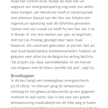
moet het scherm eruit, terwijl de teler het uit
oogpunt van energiebesparing nog even zou willen
laten hangen. Jan Hendrickx heeft in samenspraak
met adviseur Ewoud van der Ven van Delphy een
ingenieuze oplossing voor dit dilemma gevonden.
Samen met zijn vrouw Lia heeft hij een kas van 2 ha
in Breda. Er zijn drie teelten per jaar, te beginnen
met het ras Proloog, gevolgd door twee maal
Roxanne. Als substraat gebruiken ze perliet. Net als
veel Zuid-Nederlandse komkommertelers hebben ze
gekozen voor afzet via de Belgische veiling BelOrta.
“De prijzen zijn daar aantrekkelijker en de manier
van omgaan met de telers spreekt mij aan”, zegt hij.
Broeikoppen
In de kas hangt een beweegbaar energiescherm
(LS10 Ultra). “In februari ging de temperatuur
omhoog en het gewas produceerde op een gegeven
moment te veel vocht. Dan is het voor een goede
klimaatsturing noodzakelijk om de folie weg te halen.