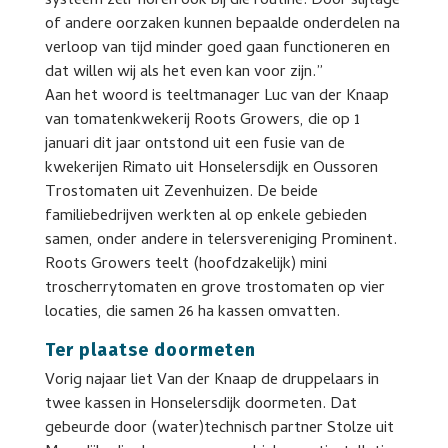
systeem zelf horen ook bij die routine. Door slijtage
of andere oorzaken kunnen bepaalde onderdelen na
verloop van tijd minder goed gaan functioneren en
dat willen wij als het even kan voor zijn.”
Aan het woord is teeltmanager Luc van der Knaap
van tomatenkwekerij Roots Growers, die op 1
januari dit jaar ontstond uit een fusie van de
kwekerijen Rimato uit Honselersdijk en Oussoren
Trostomaten uit Zevenhuizen. De beide
familiebedrijven werkten al op enkele gebieden
samen, onder andere in telersvereniging Prominent.
Roots Growers teelt (hoofdzakelijk) mini
troscherrytomaten en grove trostomaten op vier
locaties, die samen 26 ha kassen omvatten.
Ter plaatse doormeten
Vorig najaar liet Van der Knaap de druppelaars in
twee kassen in Honselersdijk doormeten. Dat
gebeurde door (water)technisch partner Stolze uit