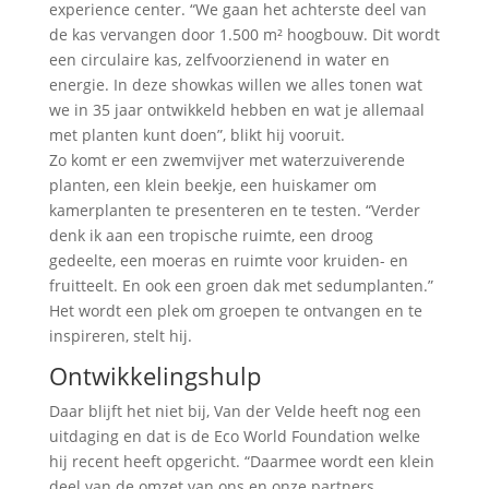
experience center. “We gaan het achterste deel van
de kas vervangen door 1.500 m² hoogbouw. Dit wordt
een circulaire kas, zelfvoorzienend in water en
energie. In deze showkas willen we alles tonen wat
we in 35 jaar ontwikkeld hebben en wat je allemaal
met planten kunt doen”, blikt hij vooruit.
Zo komt er een zwemvijver met waterzuiverende
planten, een klein beekje, een huiskamer om
kamerplanten te presenteren en te testen. “Verder
denk ik aan een tropische ruimte, een droog
gedeelte, een moeras en ruimte voor kruiden- en
fruitteelt. En ook een groen dak met sedumplanten.”
Het wordt een plek om groepen te ontvangen en te
inspireren, stelt hij.
Ontwikkelingshulp
Daar blijft het niet bij, Van der Velde heeft nog een
uitdaging en dat is de Eco World Foundation welke
hij recent heeft opgericht. “Daarmee wordt een klein
deel van de omzet van ons en onze partners