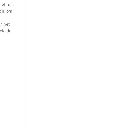
niet met
sen, om
ar het
 via de