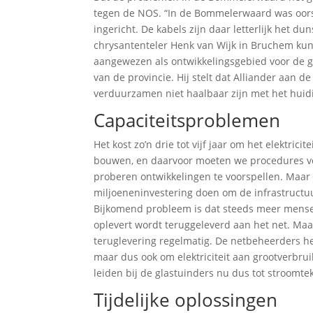
tegen de NOS. “In de Bommelerwaard was oorspro
ingericht. De kabels zijn daar letterlijk het 
chrysantenteler Henk van Wijk in Bruchem ku
aangewezen als ontwikkelingsgebied voor de gl
van de provincie. Hij stelt dat Alliander aan 
verduurzamen niet haalbaar zijn met het huidige
Capaciteitsproblemen
Het kost zo’n drie tot vijf jaar om het elektri
bouwen, en daarvoor moeten we procedures vol
proberen ontwikkelingen te voorspellen. Maar 
miljoeneninvestering doen om de infrastructuu
Bijkomend probleem is dat steeds meer mense
oplevert wordt teruggeleverd aan het net. Maar
teruglevering regelmatig. De netbeheerders heb
maar dus ook om elektriciteit aan grootverbru
leiden bij de glastuinders nu dus tot stroomte
Tijdelijke oplossingen