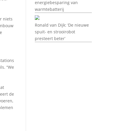
energiebesparing van
warmtebatterij
r niets
Ronald van Dijk: ‘De nieuwe
uinbouw
spuit- en strooirobot
te
presteert beter’
stations
ls. “We
at
keert de
voeren,
oblemen