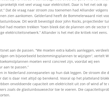
nkelijk niet veel vraag naar elektriciteit. Daar is het net ook op
dunst.” Dat de vraag naar stroom zou toenemen had Alliander volgens
nnen zien aankomen. Gelderland heeft de Bommelerwaard niet voo
astuinbouw. Dit wordt bevestigd door John Rocks, projectleider t
de bel had moeten trekken “toen bleek dat de plannen om de sector 
 elektriciteitsnetwerk.” Alliander is het met die kritiek niet eens.
citeitsnet aan de passen. “We moeten extra kabels aanleggen, verdeel
gen om bijvoorbeeld bestemmingsplannen te wijzigen”, vertelt Wi
toekomstplannen moeten eerst concreet zijn, voordat wij een
r aan te passen.”
n in Nederland zonnepanelen op hun dak leggen. De stroom die d
 dat is daar niet altijd op berekend. Vooral op het platteland blok
ben onvoldoende capaciteit om elektriciteit uit zon of wind af te 
ikers zoals de glastuinbouwsector toe te voeren. Die capaciteitspr
korten.