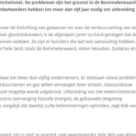
iciteitsnet.
De problemen zijn het grootst in de Bommelerwaard
tbeheerders hebben tot meer dan vijf jaar nodig om uitbreiding
kt voor de belichting van gewassen en voor de verduurzaming van d
t van glastuinbouwers is de afgelopen jaren zo hard gestegen dat d
unnen voldoen. Zo zijn er tuinders die wel een aansluiting hebben
et hele land, zoals de Bommelerwaard, Asten Heusden, Zuidplas en 
otaal om meer dan vijftig ondernemers. Er ontstaan vooral proble
verduurzamen en gas willen vervangen door stroom. Glastuinbouw
nel mogelijk wordt uitgebreid. Uitbreiding van het elektriciteitsnet
dustrie (vervanging fossiele energie), de gebouwde omgeving
 zorgelijk dat daarbij zulke belemmeringen optreden, zegt Rob va
tst zijn is niet zo vreemd, zegt woordvoerder Jelle Wils van Allia