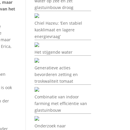
water op zee en zet
, maar
glastuinbouw droog
 van het
Chiel Hazeu: ‘Een stabiel
e
kasklimaat en lagere
e
energievraag’
, maar
Erica,
Het stijgende water
Generatieve acties
men
bevorderen zetting en
troskwaliteit tomaat
 is ook
Combinatie van indoor
n der
farming met efficiëntie van
glastuinbouw
Onderzoek naar
nder