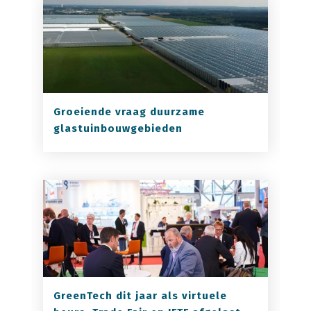
Groeiende vraag duurzame
glastuinbouwgebieden
GreenTech dit jaar als virtuele