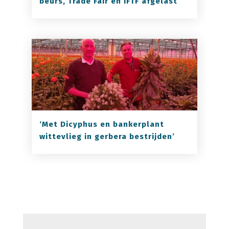
beurs, Trade Fair en IFTF afgelast
‘Met Dicyphus en bankerplant
wittevlieg in gerbera bestrijden’